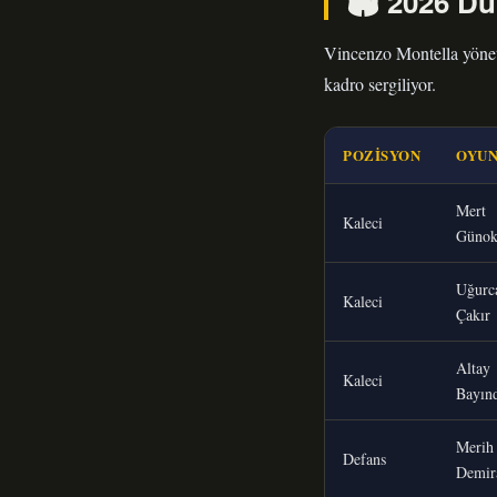
🏟️ 2026 D
Vincenzo Montella yönet
kadro sergiliyor.
POZISYON
OYU
Mert
Kaleci
Güno
Uğurc
Kaleci
Çakır
Altay
Kaleci
Bayınd
Merih
Defans
Demir