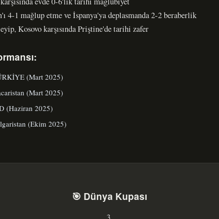
karşısında evde 0-6'lık tarihi mağlubiyet
'ı 4-1 mağlup etme ve İspanya'ya deplasmanda 2-2 beraberlik
yip, Kosovo karşısında Priştine'de tarihi zafer
ormansı:
TÜRKİYE (Mart 2025)
aristan (Mart 2025)
 (Haziran 2025)
garistan (Ekim 2025)
🎯 Dünya Kupası
3.