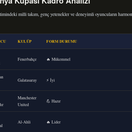
ünya Kupası Kadro Analizi
imindeki milli takım, genç yetenekler ve deneyimli oyuncuların harmon
NCU
KULÜP
FORM DURUMU
Fenerbahçe
🔥 Mükemmel
k
an
Galatasaray
⚡ İyi
Manchester
💪 Hazır
ır
United
Al-Ahli
🔥 Lider
al