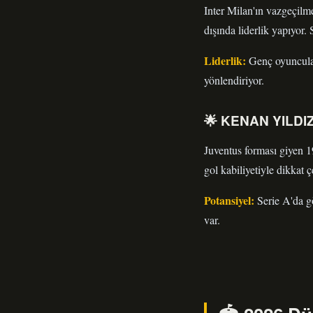
Inter Milan'ın vazgeçil
dışında liderlik yapıyor.
Liderlik:
Genç oyuncular
yönlendiriyor.
🌟 KENAN YILDIZ
Juventus forması giyen 1
gol kabiliyetiyle dikkat
Potansiyel:
Serie A'da gö
var.