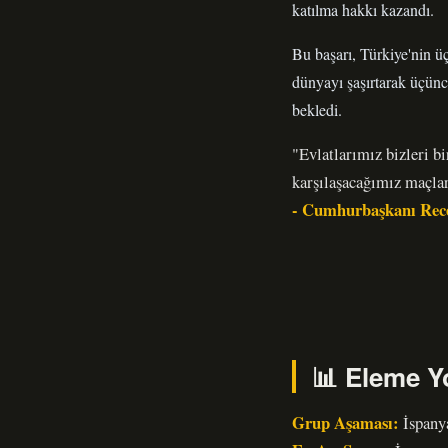
katılma hakkı kazandı.
Bu başarı, Türkiye'nin ü
dünyayı şaşırtarak üçünc
bekledi.
"Evlatlarımız bizleri b
karşılaşacağımız maçlar
- Cumhurbaşkanı Rec
📊 Eleme Y
Grup Aşaması:
İspanya