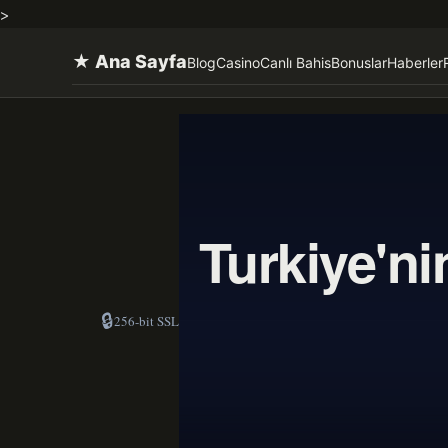
>
★ Ana Sayfa
Blog
Casino
Canlı Bahis
Bonuslar
Haberler
Turkiye'ni
🔒
256-bit SSL