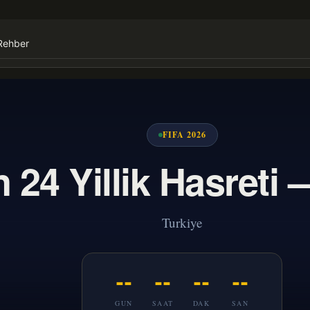
Rehber
FIFA 2026
n 24 Yillik Hasreti
Turkiye
--
--
--
--
GUN
SAAT
DAK
SAN