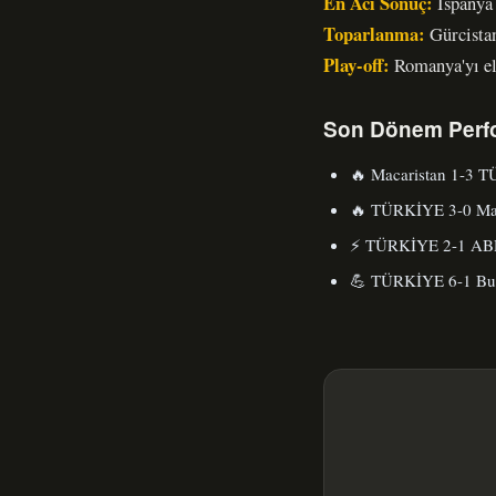
En Acı Sonuç:
İspanya 
Toparlanma:
Gürcistan
Play-off:
Romanya'yı ele
Son Dönem Perf
🔥 Macaristan 1-3 
🔥 TÜRKİYE 3-0 Mac
⚡ TÜRKİYE 2-1 ABD
💪 TÜRKİYE 6-1 Bul