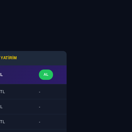
 YATIRIM
TL
AL
 TL
-
TL
-
 TL
-