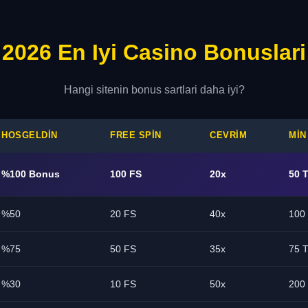
2026 En Iyi Casino Bonuslari
Hangi sitenin bonus sartlari daha iyi?
HOSGELDIN
FREE SPIN
CEVRIM
MIN
%100 Bonus
100 FS
20x
50 
%50
20 FS
40x
100
%75
50 FS
35x
75 
%30
10 FS
50x
200