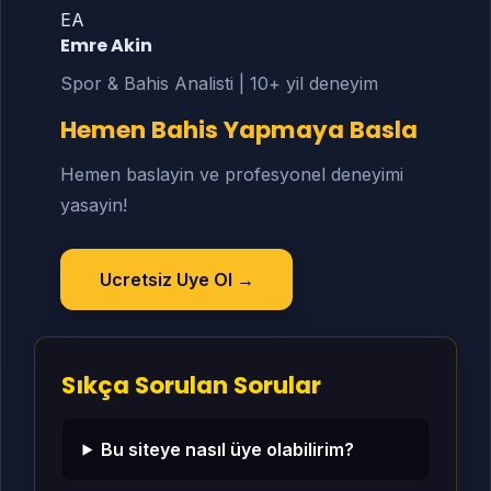
EA
Emre Akin
Spor & Bahis Analisti | 10+ yil deneyim
Hemen Bahis Yapmaya Basla
Hemen baslayin ve profesyonel deneyimi
yasayin!
Ucretsiz Uye Ol →
Sıkça Sorulan Sorular
Bu siteye nasıl üye olabilirim?