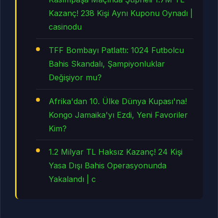
Kazanç! 238 Kişi Aynı Kuponu Oynadı |
casinodu
TFF Bombayı Patlattı: 1024 Futbolcu
Bahis Skandalı, Şampiyonluklar
Değişiyor mu?
Afrika'dan 10. Ülke Dünya Kupası'na!
Kongo Jamaika'yı Ezdi, Yeni Favoriler
Kim?
1.2 Milyar TL Haksız Kazanç! 24 Kişi
Yasa Dışı Bahis Operasyonunda
Yakalandı | c