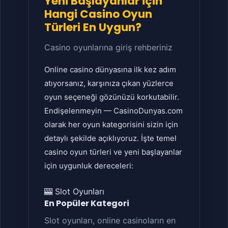
Yeni Başlayanlar İçin
Hangi Casino Oyun
Türleri En Uygun?
Casino oyunlarına giriş rehberiniz
Online casino dünyasına ilk kez adım
atıyorsanız, karşınıza çıkan yüzlerce
oyun seçeneği gözünüzü korkutabilir.
Endişelenmeyin — CasinoDunyas.com
olarak her oyun kategorisini sizin için
detaylı şekilde açıklıyoruz. İşte temel
casino oyun türleri ve yeni başlayanlar
için uygunluk dereceleri:
🎰 Slot Oyunları
En Popüler Kategori
Slot oyunları, online casinoların en