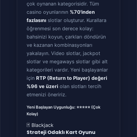
çok oynanan kategorisidir. Tüm
casino oyunlarının
%70'inden
fazlasını
slotlar oluşturur. Kurallara
öğrenmesi son derece kolay:
bahsinizi koyun, çarkları döndürün
ve kazanan kombinasyonları
yakalayın. Video slotlar, jackpot
slotlar ve megaways slotlar gibi alt
kategorileri vardır. Yeni başlayanlar
için
RTP (Return to Player) değeri
%96 ve üzeri
olan slotları tercih
etmenizi öneririz.
Yeni Başlayan Uygunluğu: ⭐⭐⭐⭐⭐ (Çok
Kolay)
🃏 Blackjack
Strateji Odaklı Kart Oyunu