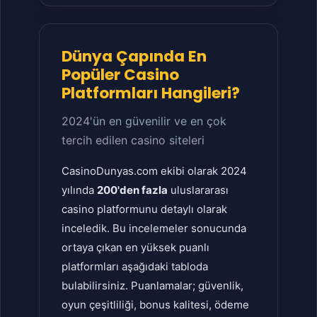
Dünya Çapında En
Popüler Casino
Platformları Hangileri?
2024'ün en güvenilir ve en çok
tercih edilen casino siteleri
CasinoDunyas.com ekibi olarak 2024
yılında
200'den fazla
uluslararası
casino platformunu detaylı olarak
inceledik. Bu incelemeler sonucunda
ortaya çıkan en yüksek puanlı
platformları aşağıdaki tabloda
bulabilirsiniz. Puanlamalar; güvenlik,
oyun çeşitliliği, bonus kalitesi, ödeme