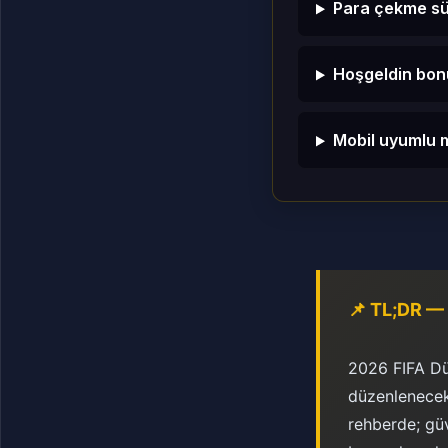
Para çekme sü
Hoşgeldin bon
Mobil uyumlu 
📌 TL;DR —
2026 FIFA Dü
düzenlenecek
rehberde; güve