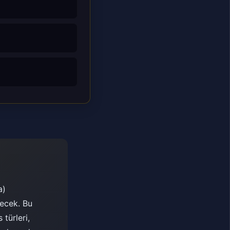
a)
recek. Bu
 türleri,