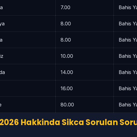
ya
7.00
Bahis Y
ya
8.00
Bahis Y
a
8.00
Bahis Y
iz
10.00
Bahis Y
da
14.00
Bahis Y
16.00
Bahis Y
e
80.00
Bahis Y
2026 Hakkinda Sikca Sorulan Sor