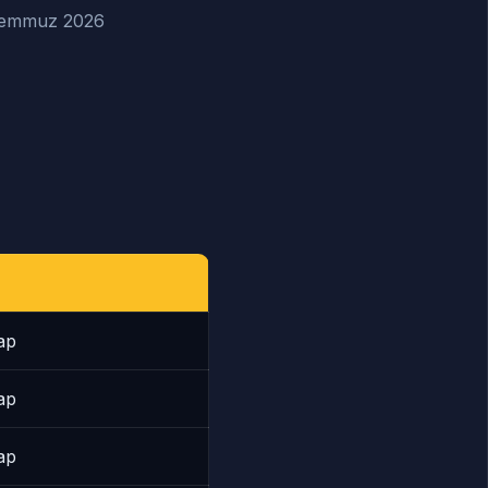
 Temmuz 2026
ap
ap
ap