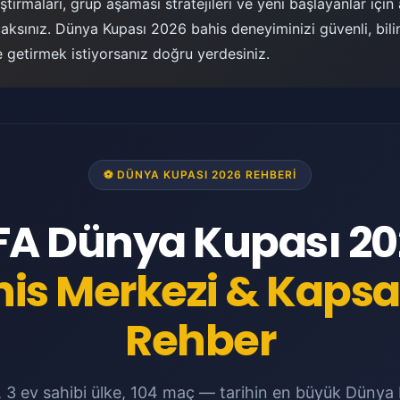
ştırmaları, grup aşaması stratejileri ve yeni başlayanlar içi
caksınız. Dünya Kupası 2026 bahis deneyiminizi güvenli, bilin
e getirmek istiyorsanız doğru yerdesiniz.
⚽ DÜNYA KUPASI 2026 REHBERI
FA Dünya Kupası 2
is Merkezi & Kaps
Rehber
 3 ev sahibi ülke, 104 maç — tarihin en büyük Dünya