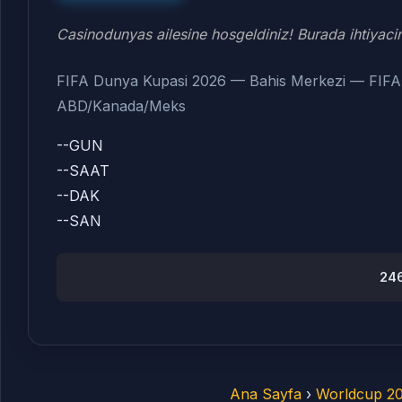
Casinodunyas ailesine hosgeldiniz! Burada ihtiyacini
FIFA Dunya Kupasi 2026 — Bahis Merkezi — FIFA Du
ABD/Kanada/Meks
--
GUN
--
SAAT
--
DAK
--
SAN
24
Ana Sayfa
›
Worldcup 2