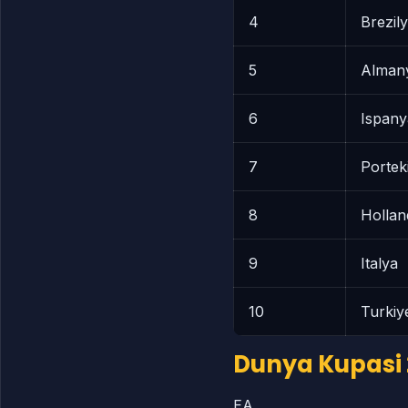
4
Brezil
5
Alman
6
Ispany
7
Portek
8
Hollan
9
Italya
10
Turkiy
Dunya Kupasi 
EA