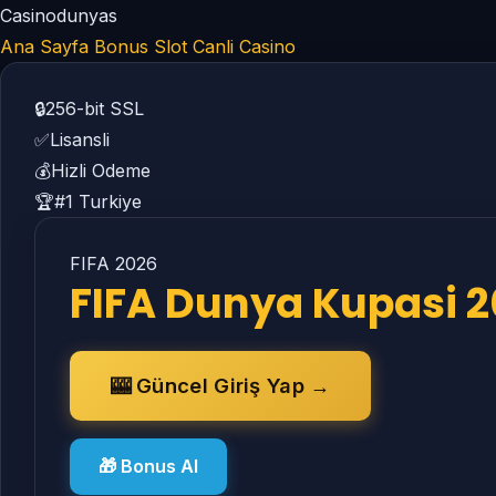
Casinodunyas
Ana Sayfa
Bonus
Slot
Canli Casino
🔒
256-bit SSL
✅
Lisansli
💰
Hizli Odeme
🏆
#1 Turkiye
FIFA 2026
FIFA Dunya Kupasi 2
🎰 Güncel Giriş Yap →
🎁 Bonus Al