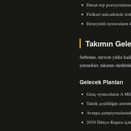
Duran top pozisyonlarınd
Fiziksel mücadelede üst
Deneyimli oyuncuların kr
Takımın Gele
Sırbistan, mevcut yıldız ka
yetenekler, takımın sürdürüle
Gelecek Planları
Genç oyuncuların A Mil
Taktik çeşitliliğin artırıl
Avrupa şampiyonalarında
2030 Dünya Kupası için