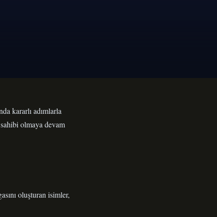
nda kararlı adımlarla
öz sahibi olmaya devam
sını oluşturan isimler,