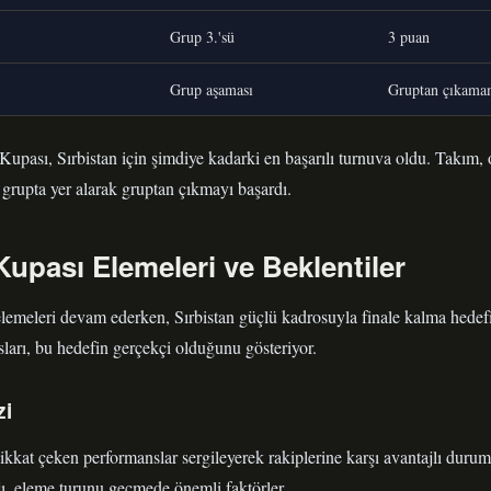
Grup 3.'sü
3 puan
Grup aşaması
Gruptan çıkama
pası, Sırbistan için şimdiye kadarki en başarılı turnuva oldu. Takım
 grupta yer alarak gruptan çıkmayı başardı.
upası Elemeleri ve Beklentiler
meleri devam ederken, Sırbistan güçlü kadrosuyla finale kalma hedef
ları, bu hedefin gerçekçi olduğunu gösteriyor.
zi
ikkat çeken performanslar sergileyerek rakiplerine karşı avantajlı dur
jı, eleme turunu geçmede önemli faktörler.