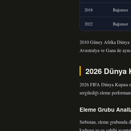
2018
Bağımsız
2022
Bağımsız
2010 Güney Afrika Dünya Ku
Avustralya ve Gana ile aynı
2026 Dünya K
2026 FIFA Dünya Kupası ele
sergilediği eleme performans
Eleme Grubu Anali
Sırbistan, eleme grubunda d
kadrosu ve ev sahibi avanta