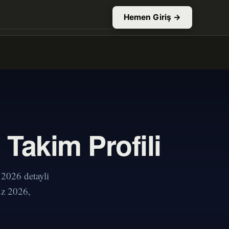
Hemen Giriş →
Takim Profili
2026 detayli
uz 2026,