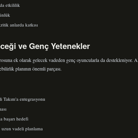
a etkililik
ünlük
itik anlarda katkısı
ceği ve Genç Yetenekler
drosuna ek olarak gelecek vadeden genç oyuncularla da destekleniyor. Al
bilirlik planının önemli parçası.
li Takım'a entegrasyonu
ması
 başarı hedefi
 uzun vadeli planlama