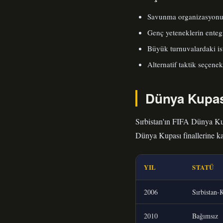
Savunma organizasyon
Genç yeteneklerin ente
Büyük turnuvalardaki is
Alternatif taktik seçenek
Dünya Kupas
Sırbistan'ın FIFA Dünya Kup
Dünya Kupası finallerine kat
YIL
STATÜ
2006
Sırbistan-
2010
Bağımsız