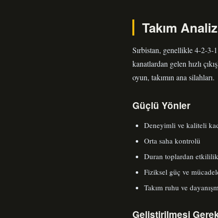
Takım Analiz
Sırbistan, genellikle 4-2-3
kanatlardan gelen hızlı çıkış
oyun, takımın ana silahları.
Güçlü Yönler
Deneyimli ve kaliteli ka
Orta saha kontrolü
Duran toplardan etkilili
Fiziksel güç ve mücadel
Takım ruhu ve dayanış
Geliştirilmesi Gere