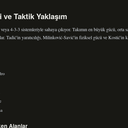
i ve Taktik Yaklaşım
-1 veya 4-3-3 sistemleriyle sahaya çıkıyor. Takımın en büyük gücü, orta
lar. Tadić'in yaratıcılığı, Milinković-Savić'in fiziksel gücü ve Kostić'in
dro
k
e
ma
ken Alanlar