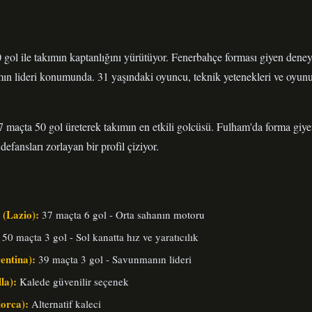
 gol ile takımın kaptanlığını yürütüyor. Fenerbahçe forması giyen dene
mın lideri konumunda. 31 yaşındaki oyuncu, teknik yetenekleri ve oyun
7 maçta 50 gol üreterek takımın en etkili golcüsü. Fulham'da forma giyen
efansları zorlayan bir profil çiziyor.
 (Lazio):
37 maçta 6 gol - Orta sahanın motoru
50 maçta 3 gol - Sol kanatta hız ve yaratıcılık
entina):
39 maçta 3 gol - Savunmanın lideri
la):
Kalede güvenilir seçenek
orca):
Alternatif kaleci