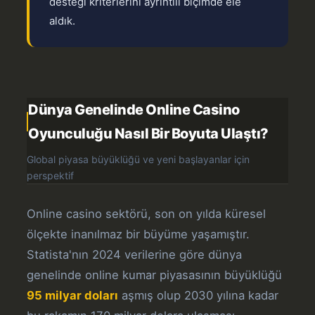
desteği kriterlerini ayrıntılı biçimde ele
aldık.
Dünya Genelinde Online Casino
Oyunculuğu Nasıl Bir Boyuta Ulaştı?
Global piyasa büyüklüğü ve yeni başlayanlar için
perspektif
Online casino sektörü, son on yılda küresel
ölçekte inanılmaz bir büyüme yaşamıştır.
Statista'nın 2024 verilerine göre dünya
genelinde online kumar piyasasının büyüklüğü
95 milyar doları
aşmış olup 2030 yılına kadar