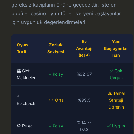
gereksiz kayıpların önüne geçecektir. İşte en
popüler casino oyun türleri ve yeni başlayanlar
için uygunluk değerlendirmeleri:
Ev
Yeni
Oyun
Zorluk
Avantajı
Başlayanlar
Türü
Seviyesi
(RTP)
İçin
🎰 Slot
✅ Çok
⭐ Kolay
%92-97
Makineleri
Uygun
⚠️ Temel
🃏
⭐⭐ Orta
%99.5
Strateji
Blackjack
Öğrenin
%94.7-
🎡 Rulet
⭐ Kolay
✅ Uygun
97.3