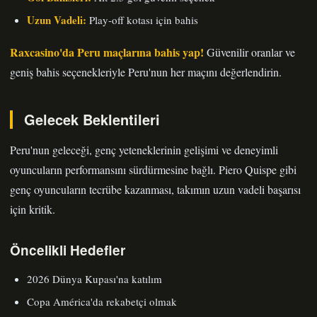
Uzun Vadeli:
Play-off kotası için bahis
Raxcasino'da Peru maçlarına bahis yap!
Güvenilir oranlar ve
geniş bahis seçenekleriyle Peru'nun her maçını değerlendirin.
Gelecek Beklentileri
Peru'nun geleceği, genç yeteneklerinin gelişimi ve deneyimli
oyuncuların performansını sürdürmesine bağlı. Piero Quispe gibi
genç oyuncuların tecrübe kazanması, takımın uzun vadeli başarısı
için kritik.
Öncelikli Hedefler
2026 Dünya Kupası'na katılım
Copa América'da rekabetçi olmak