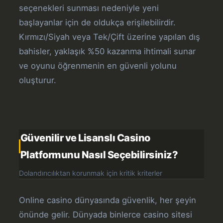
seçenekleri sunması nedeniyle yeni
başlayanlar için de oldukça erişilebilirdir.
Kırmızı/Siyah veya Tek/Çift üzerine yapılan dış
bahisler, yaklaşık %50 kazanma ihtimali sunar
ve oyunu öğrenmenin en güvenli yolunu
oluşturur.
Güvenilir ve Lisanslı Casino
Platformunu Nasıl Seçebilirsiniz?
Dolandırıcılıktan korunmak için kritik kriterler
Online casino dünyasında güvenlik, her şeyin
önünde gelir. Dünyada binlerce casino sitesi