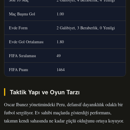
Maç Başına Gol
1.00
Evde Form
2 Galibiyet, 3 Beraberlik, 0 Yenilgi
Evde Gol Ortalaması
1.80
FIFA Sıralaması
49
FIFA Puanı
1464
Taktik Yapı ve Oyun Tarzı
Oscar Ibanez yönetimindeki Peru, defansif dayanıklılık odaklı bir
futbol sergiliyor. Ev sahibi maçlarda gösterdiği performans,
takımın kendi sahasında ne kadar güçlü olduğunu ortaya koyuyor.