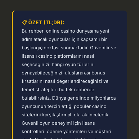
📋 ÖZET (TL;DR):
Bu rehber, online casino dünyasına yeni
adım atacak oyuncular için kapsamlı bir
başlangıç noktası sunmaktadır. Güvenilir ve
lisanslı casino platformlarını nasıl
seçeceğinizi, hangi oyun türlerini
oynayabileceğinizi, uluslararası bonus
fırsatlarını nasıl değerlendireceğinizi ve
temel stratejileri bu tek rehberde
bulabilirsiniz. Dünya genelinde milyonlarca
oyuncunun tercih ettiği popüler casino
sitelerini karşılaştırmalı olarak inceledik.
Güvenli oyun deneyimi için lisans
kontrolleri, ödeme yöntemleri ve müşteri