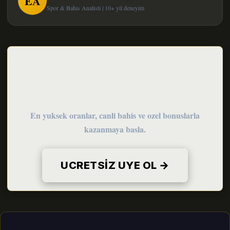
EA
Spor & Bahis Analisti | 10+ yil deneyim
Hemen Bahis Yapmaya
Basla
En yuksek oranlar, canli bahis ve ozel bonuslarla
kazanmaya basla.
UCRETSIZ UYE OL →