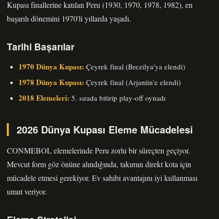
Kupası finallerine katılan Peru (1930, 1970, 1978, 1982), en
başarılı dönemini 1970'li yıllarda yaşadı.
Tarihi Başarılar
1970 Dünya Kupası:
Çeyrek final (Brezilya'ya elendi)
1978 Dünya Kupası:
Çeyrek final (Arjantin'e elendi)
2018 Elemeleri:
5. sırada bitirip play-off oynadı
2026 Dünya Kupası Eleme Mücadelesi
CONMEBOL elemelerinde Peru zorlu bir süreçten geçiyor.
Mevcut form göz önüne alındığında, takımın direkt kota için
mücadele etmesi gerekiyor. Ev sahibi avantajını iyi kullanması
umut veriyor.