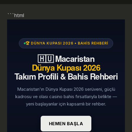
```html
🏆 DÜNYA KUPASI 2026 • BAHIS REHBERI
🇭🇺 Macaristan
Dünya Kupası 2026
Takım Profili & Bahis Rehberi
Macaristan'ın Dünya Kupası 2026 serüveni, güçlü
kadrosu ve olası casino bahis fırsatlarıyla birlikte —
yeni başlayanlar için kapsamlı bir rehber.
HEMEN BAŞLA