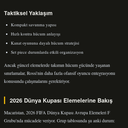
Taktiksel Yaklaşım
Kompakt savunma yapısı
Hızlı kontra hücum anlayışı
Kanat oyununa dayalı hücum stratejisi
Set piece durumlarda etkili organizasyon
Ancak güncel elemelerde takımın hücum gücünde yaşanan
sınırlamalar, Rossi'nin daha fazla ofansif oyuncu entegrasyonu
konusunda çalışmalarını gerektiriyor.
2026 Dünya Kupası Elemelerine Bakış
Macaristan, 2026 FIFA Dünya Kupası Avrupa Elemeleri F
Grubu'nda mücadele veriyor. Grup tablosunda şu anki durum: