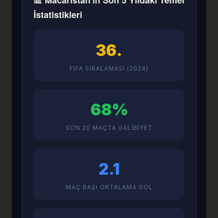
📊 Macaristan'ın Son 5 Yıldaki Temel
İstatistikleri
36.
FIFA SIRALAMASI (2024)
68%
SON 20 MAÇTA GALIBIYET
2.1
MAÇ BAŞI ORTALAMA GOL