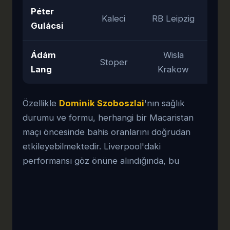
Péter
Kaleci
RB Leipzig
—
Gulácsi
Ádám
Wisla
Stoper
1
Lang
Krakow
Özellikle
Dominik Szoboszlai
'nın sağlık
durumu ve formu, herhangi bir Macaristan
maçı öncesinde bahis oranlarını doğrudan
etkileyebilmektedir. Liverpool'daki
performansı göz önüne alındığında, bu