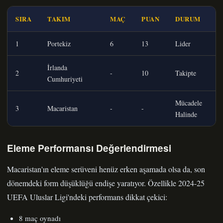
SIRA
TAKIM
MAÇ
PUAN
DURUM
1
Portekiz
6
13
Lider
İrlanda
2
-
10
Takipte
Cumhuriyeti
Mücadele
3
Macaristan
-
-
Halinde
Eleme Performansı Değerlendirmesi
Macaristan'ın eleme serüveni henüz erken aşamada olsa da, son
dönemdeki form düşüklüğü endişe yaratıyor. Özellikle 2024-25
UEFA Uluslar Ligi'ndeki performans dikkat çekici:
8 maç oynadı