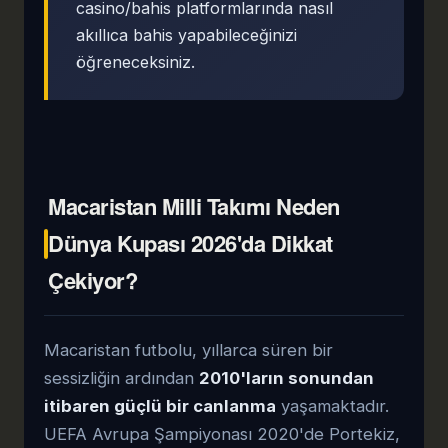
casino/bahis platformlarında nasıl
akıllıca bahis yapabileceğinizi
öğreneceksiniz.
Macaristan Milli Takımı Neden
Dünya Kupası 2026'da Dikkat
Çekiyor?
Macaristan futbolu, yıllarca süren bir
sessizliğin ardından
2010'ların sonundan
itibaren güçlü bir canlanma
yaşamaktadır.
UEFA Avrupa Şampiyonası 2020'de Portekiz,