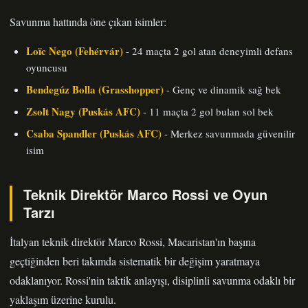
Savunma hattında öne çıkan isimler:
Loïc Nego (Fehérvár)
- 24 maçta 2 gol atan deneyimli defans
oyuncusu
Bendegúz Bolla (Grasshopper)
- Genç ve dinamik sağ bek
Zsolt Nagy (Puskás AFC)
- 11 maçta 2 gol bulan sol bek
Csaba Spandler (Puskás AFC)
- Merkez savunmada güvenilir
isim
Teknik Direktör Marco Rossi ve Oyun
Tarzı
İtalyan teknik direktör Marco Rossi, Macaristan'ın başına
geçtiğinden beri takımda sistematik bir değişim yaratmaya
odaklanıyor. Rossi'nin taktik anlayışı, disiplinli savunma odaklı bir
yaklaşım üzerine kurulu.