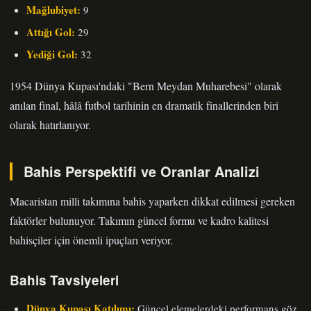
Mağlubiyet:
9
Attığı Gol:
29
Yediği Gol:
32
1954 Dünya Kupası'ndaki "Bern Meydan Muharebesi" olarak
anılan final, hâlâ futbol tarihinin en dramatik finallerinden biri
olarak hatırlanıyor.
Bahis Perspektifi ve Oranlar Analizi
Macaristan milli takımına bahis yaparken dikkat edilmesi gereken
faktörler bulunuyor. Takımın güncel formu ve kadro kalitesi
bahisçiler için önemli ipuçları veriyor.
Bahis Tavsiyeleri
Dünya Kupası Katılımı:
Güncel elemelerdeki performans göz