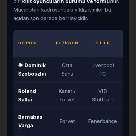
biri
kilit oyuncuların durumu ve formu
dur.
Macaristan kadrosundaki yıldız isimler bu
açıdan son derece belirleyicidir.
202
OYUNCU
POZISYON
KULÜP
MILL
GO
🌟 Dominik
Orta
Liverpool
8
Szoboszlai
Saha
FC
Roland
Kanat /
VfB
5
Sallai
Forvet
Stuttgart
Barnabás
Forvet
Fenerbahçe
6
Varga