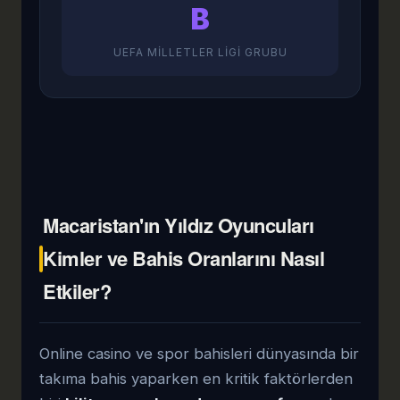
B
UEFA MILLETLER LIGI GRUBU
Macaristan'ın Yıldız Oyuncuları
Kimler ve Bahis Oranlarını Nasıl
Etkiler?
Online casino ve spor bahisleri dünyasında bir
takıma bahis yaparken en kritik faktörlerden