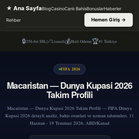
★ Ana Sayfa
Blog
Casino
Canlı Bahis
Bonuslar
Haberler
Hemen Giriş →
Rehber
🔒
✅
💰
🏆
256-bit SSL
Lisansli
Hizli Odeme
#1 Turkiye
FIFA 2026
Macaristan — Dunya Kupasi 2026
Takim Profili
Macaristan — Dunya Kupasi 2026 Takim Profili — FIFA Dunya
Kupasi 2026 detayli analiz, bahis oranlari ve uzman tahminleri. 11
Haziran - 19 Temmuz 2026, ABD/Kanad