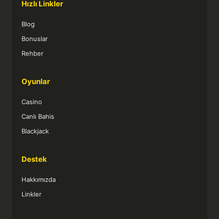
Hızlı Linkler
Blog
Bonuslar
Rehber
Oyunlar
Casino
Canlı Bahis
Blackjack
Destek
Hakkımızda
Linkler