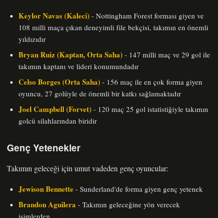
Keylor Navas (Kaleci)
- Nottingham Forest forması giyen ve
108 milli maça çıkan deneyimli file bekçisi, takımın en önemli
yıldızıdır
Bryan Ruiz (Kaptan, Orta Saha)
- 147 milli maç ve 29 gol ile
takımın kaptanı ve lideri konumundadır
Celso Borges (Orta Saha)
- 156 maç ile en çok forma giyen
oyuncu, 27 golüyle de önemli bir katkı sağlamaktadır
Joel Campbell (Forvet)
- 120 maç 25 gol istatistiğiyle takımın
golcü silahlarından biridir
Genç Yetenekler
Takımın geleceği için umut vadeden genç oyuncular:
Jewison Bennette
- Sunderland'de forma giyen genç yetenek
Brandon Aguilera
- Takımın geleceğine yön verecek
isimlerden