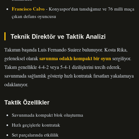
Francisco Calvo
- Konyaspor'dan tanıdığımız ve 76 milli maça
çıkan defans oyuncusu
Teknik Direktör ve Taktik Analizi
Takımın başında Luis Fernando Suárez bulunuyor. Kosta Rika,
savunma odaklı kompakt bir oyun
geleneksel olarak
sergiliyor.
Takım genellikle 4-4-2 veya 5-4-1 dizilişlerini tercih ederek,
savunmada sağlamlık gösterip hızlı kontratak fırsatları yakalamaya
odaklanıyor.
Taktik Özellikler
Savunmada kompakt blok oluşturma
Hızlı geçişlerle kontratak
Set parçalarında etkililik