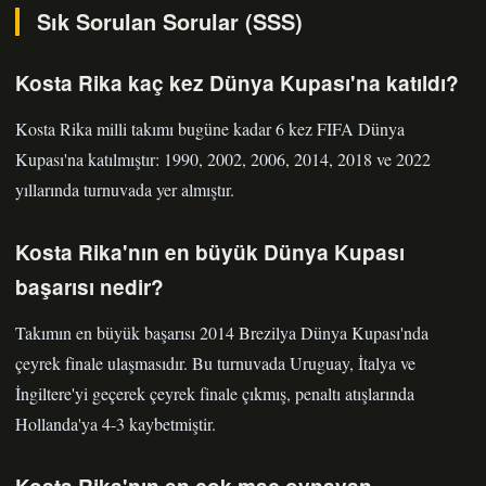
Sık Sorulan Sorular (SSS)
Kosta Rika kaç kez Dünya Kupası'na katıldı?
Kosta Rika milli takımı bugüne kadar 6 kez FIFA Dünya
Kupası'na katılmıştır: 1990, 2002, 2006, 2014, 2018 ve 2022
yıllarında turnuvada yer almıştır.
Kosta Rika'nın en büyük Dünya Kupası
başarısı nedir?
Takımın en büyük başarısı 2014 Brezilya Dünya Kupası'nda
çeyrek finale ulaşmasıdır. Bu turnuvada Uruguay, İtalya ve
İngiltere'yi geçerek çeyrek finale çıkmış, penaltı atışlarında
Hollanda'ya 4-3 kaybetmiştir.