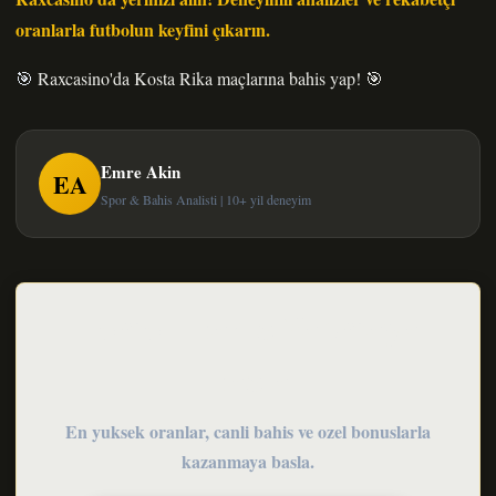
oranlarla futbolun keyfini çıkarın.
🎯
Raxcasino'da Kosta Rika maçlarına bahis yap! 🎯
Emre Akin
EA
Spor & Bahis Analisti | 10+ yil deneyim
Hemen Bahis Yapmaya
Basla
En yuksek oranlar, canli bahis ve ozel bonuslarla
kazanmaya basla.