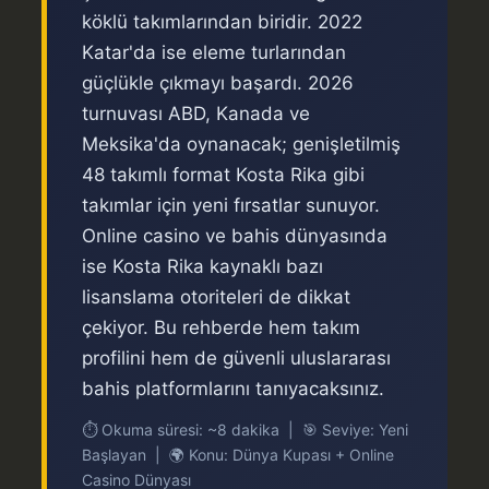
köklü takımlarından biridir. 2022
Katar'da ise eleme turlarından
güçlükle çıkmayı başardı. 2026
turnuvası ABD, Kanada ve
Meksika'da oynanacak; genişletilmiş
48 takımlı format Kosta Rika gibi
takımlar için yeni fırsatlar sunuyor.
Online casino ve bahis dünyasında
ise Kosta Rika kaynaklı bazı
lisanslama otoriteleri de dikkat
çekiyor. Bu rehberde hem takım
profilini hem de güvenli uluslararası
bahis platformlarını tanıyacaksınız.
⏱ Okuma süresi: ~8 dakika | 🎯 Seviye: Yeni
Başlayan | 🌍 Konu: Dünya Kupası + Online
Casino Dünyası