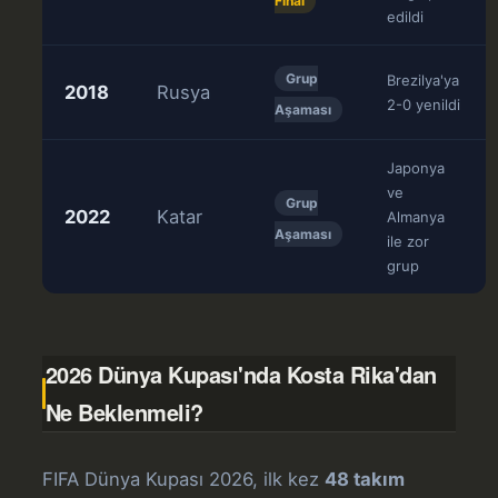
Final
edildi
Grup
Brezilya'ya
2018
Rusya
2-0 yenildi
Aşaması
Japonya
ve
Grup
2022
Katar
Almanya
Aşaması
ile zor
grup
2026 Dünya Kupası'nda Kosta Rika'dan
Ne Beklenmeli?
FIFA Dünya Kupası 2026, ilk kez
48 takım