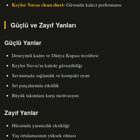
Keylor Navas clean sheet:
Güvenilir kaleci performansı
Güçlü ve Zayıf Yanları
Güçlü Yanlar
Deneyimli kadro ve Dünya Kupası tecrübesi
Keylor Navas'ın kalede güvenilirliği
Savunmada sağlamlık ve kompakt oyun
Set parçalarında etkililik
Büyük takımlara karşı motivasyon
Zayıf Yanlar
Hücumda yaratıcılık eksikliği
Yaş ortalamasının yüksek olması