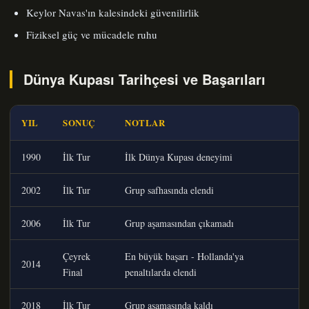
Keylor Navas'ın kalesindeki güvenilirlik
Fiziksel güç ve mücadele ruhu
Dünya Kupası Tarihçesi ve Başarıları
YIL
SONUÇ
NOTLAR
1990
İlk Tur
İlk Dünya Kupası deneyimi
2002
İlk Tur
Grup safhasında elendi
2006
İlk Tur
Grup aşamasından çıkamadı
Çeyrek
En büyük başarı - Hollanda'ya
2014
Final
penaltılarda elendi
2018
İlk Tur
Grup aşamasında kaldı