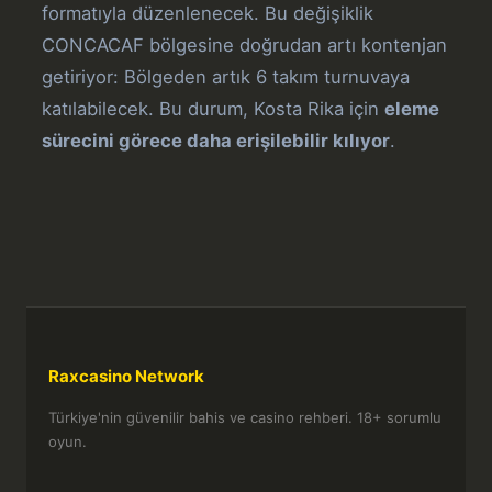
formatıyla düzenlenecek. Bu değişiklik
CONCACAF bölgesine doğrudan artı kontenjan
getiriyor: Bölgeden artık 6 takım turnuvaya
katılabilecek. Bu durum, Kosta Rika için
eleme
sürecini görece daha erişilebilir kılıyor
.
Raxcasino Network
Türkiye'nin güvenilir bahis ve casino rehberi. 18+ sorumlu
oyun.