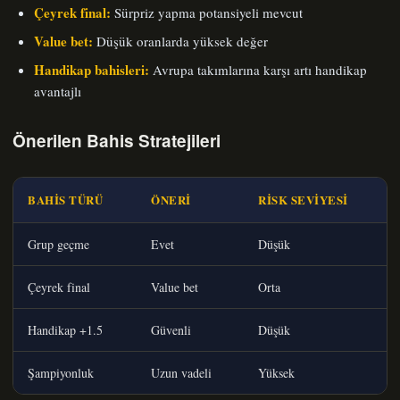
Çeyrek final:
Sürpriz yapma potansiyeli mevcut
Value bet:
Düşük oranlarda yüksek değer
Handikap bahisleri:
Avrupa takımlarına karşı artı handikap
avantajlı
Önerilen Bahis Stratejileri
BAHIS TÜRÜ
ÖNERI
RISK SEVIYESI
Grup geçme
Evet
Düşük
Çeyrek final
Value bet
Orta
Handikap +1.5
Güvenli
Düşük
Şampiyonluk
Uzun vadeli
Yüksek