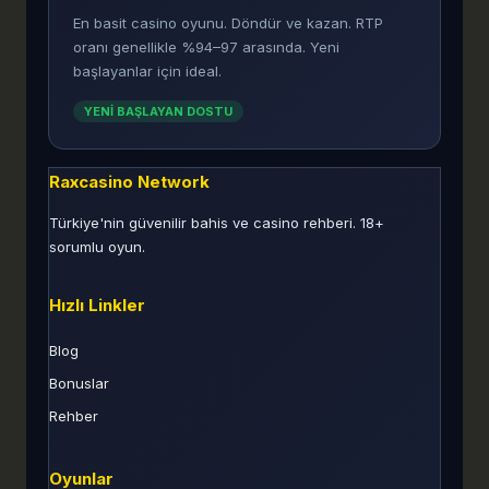
En basit casino oyunu. Döndür ve kazan. RTP
oranı genellikle %94–97 arasında. Yeni
başlayanlar için ideal.
YENİ BAŞLAYAN DOSTU
Raxcasino Network
Türkiye'nin güvenilir bahis ve casino rehberi. 18+
sorumlu oyun.
Hızlı Linkler
Blog
Bonuslar
Rehber
Oyunlar