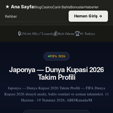
★ Ana Sayfa
Blog
Casino
Canlı Bahis
Bonuslar
Haberler
Hemen Giriş →
Rehber
🔒
✅
💰
🏆
256-bit SSL
Lisansli
Hizli Odeme
#1 Turkiye
FIFA 2026
Japonya — Dunya Kupasi 2026
Takim Profili
Japonya — Dunya Kupasi 2026 Takim Profili — FIFA Dunya
Kupasi 2026 detayli analiz, bahis oranlari ve uzman tahminleri. 11
Haziran - 19 Temmuz 2026, ABD/Kanada/M