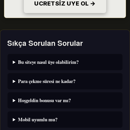
UCRETSIZ UYE OL →
Sıkça Sorulan Sorular
Bu siteye nasıl üye olabilirim?
Para çekme süresi ne kadar?
Hoşgeldin bonusu var mı?
Mobil uyumlu mu?