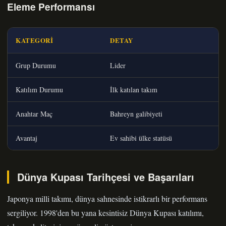
Eleme Performansı
KATEGORI
DETAY
Grup Durumu
Lider
Katılım Durumu
İlk katılan takım
Anahtar Maç
Bahreyn galibiyeti
Avantaj
Ev sahibi ülke statüsü
Dünya Kupası Tarihçesi ve Başarıları
Japonya milli takımı, dünya sahnesinde istikrarlı bir performans
sergiliyor. 1998'den bu yana kesintisiz Dünya Kupası katılımı,