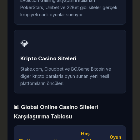
Evolution Gaming altyapısını kullanan
PokerStars, Unibet ve 22Bet gibi siteler gerçek
krupiyeli canlı oyunlar sunuyor.
💎
Kripto Casino Siteleri
Stake.com, Cloudbet ve BC.Game Bitcoin ve
diğer kripto paralarla oyun sunan yeni nesil
platformların öncüleri.
📊 Global Online Casino Siteleri
Karşılaştırma Tablosu
Hoş
Oyun