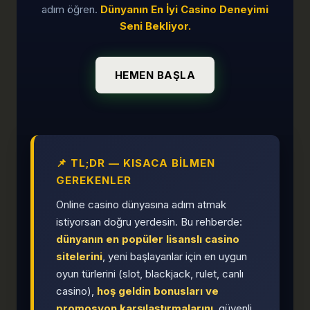
adım öğren.
Dünyanın En İyi Casino Deneyimi
Seni Bekliyor.
HEMEN BAŞLA
📌 TL;DR — KISACA BILMEN
GEREKENLER
Online casino dünyasına adım atmak
istiyorsan doğru yerdesin. Bu rehberde:
dünyanın en popüler lisanslı casino
sitelerini
, yeni başlayanlar için en uygun
oyun türlerini (slot, blackjack, rulet, canlı
casino),
hoş geldin bonusları ve
promosyon karşılaştırmalarını
, güvenli