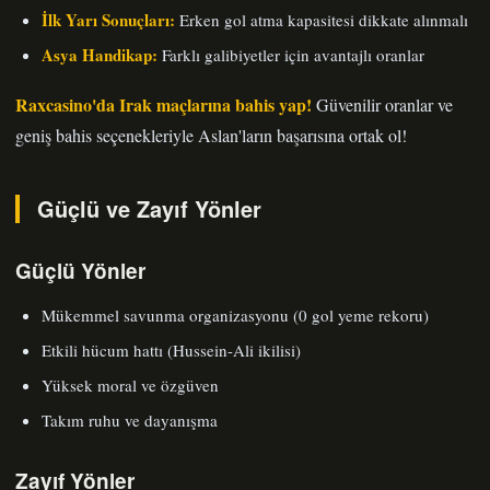
İlk Yarı Sonuçları:
Erken gol atma kapasitesi dikkate alınmalı
Asya Handikap:
Farklı galibiyetler için avantajlı oranlar
Raxcasino'da Irak maçlarına bahis yap!
Güvenilir oranlar ve
geniş bahis seçenekleriyle Aslan'ların başarısına ortak ol!
Güçlü ve Zayıf Yönler
Güçlü Yönler
Mükemmel savunma organizasyonu (0 gol yeme rekoru)
Etkili hücum hattı (Hussein-Ali ikilisi)
Yüksek moral ve özgüven
Takım ruhu ve dayanışma
Zayıf Yönler