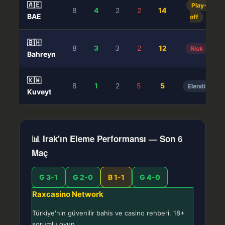
🇦🇪
Play-
8
4
2
2
14
BAE
off
🇧🇭
8
3
3
2
12
Risk
Bahreyn
🇰🇼
8
1
2
5
5
Elendi
Kuveyt
📊 Irak'ın Eleme Performansı — Son 6
Maç
G 3-1
G 2-0
B 1-1
G 4-0
Raxcasino Network
Türkiye'nin güvenilir bahis ve casino rehberi. 18+
sorumlu oyun.