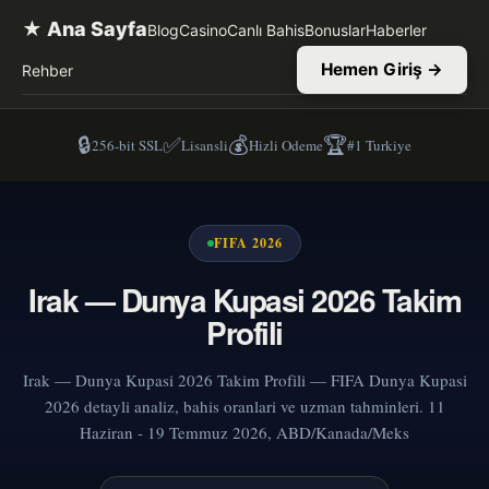
★ Ana Sayfa
Blog
Casino
Canlı Bahis
Bonuslar
Haberler
Hemen Giriş →
Rehber
🔒
✅
💰
🏆
256-bit SSL
Lisansli
Hizli Odeme
#1 Turkiye
FIFA 2026
Irak — Dunya Kupasi 2026 Takim
Profili
Irak — Dunya Kupasi 2026 Takim Profili — FIFA Dunya Kupasi
2026 detayli analiz, bahis oranlari ve uzman tahminleri. 11
Haziran - 19 Temmuz 2026, ABD/Kanada/Meks