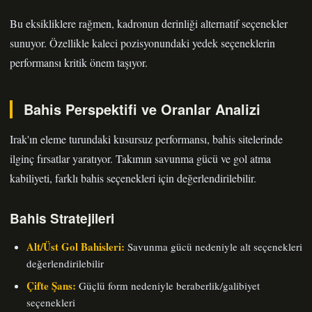
Bu eksikliklere rağmen, kadronun derinliği alternatif seçenekler
sunuyor. Özellikle kaleci pozisyonundaki yedek seçeneklerin
performansı kritik önem taşıyor.
Bahis Perspektifi ve Oranlar Analizi
Irak'ın eleme turundaki kusursuz performansı, bahis sitelerinde
ilginç fırsatlar yaratıyor. Takımın savunma gücü ve gol atma
kabiliyeti, farklı bahis seçenekleri için değerlendirilebilir.
Bahis Stratejileri
Alt/Üst Gol Bahisleri:
Savunma gücü nedeniyle alt seçenekleri
değerlendirilebilir
Çifte Şans:
Güçlü form nedeniyle beraberlik/galibiyet
seçenekleri