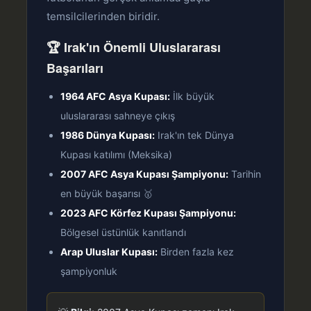
temsilcilerinden biridir.
🏆 Irak'ın Önemli Uluslararası
Başarıları
1964 AFC Asya Kupası:
İlk büyük
uluslararası sahneye çıkış
1986 Dünya Kupası:
Irak'ın tek Dünya
Kupası katılımı (Meksika)
2007 AFC Asya Kupası Şampiyonu:
Tarihin
en büyük başarısı 🥇
2023 AFC Körfez Kupası Şampiyonu:
Bölgesel üstünlük kanıtlandı
Arap Uluslar Kupası:
Birden fazla kez
şampiyonluk