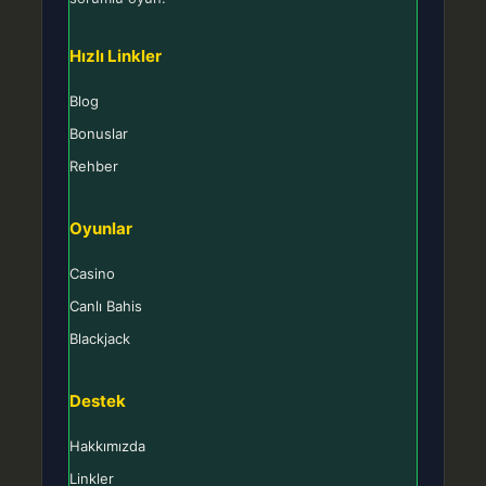
Hızlı Linkler
Blog
Bonuslar
Rehber
Oyunlar
Casino
Canlı Bahis
Blackjack
Destek
Hakkımızda
Linkler