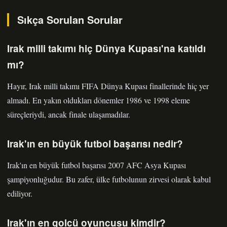
Sıkça Sorulan Sorular
Irak milli takımı hiç Dünya Kupası'na katıldı
mı?
Hayır, Irak milli takımı FIFA Dünya Kupası finallerinde hiç yer
almadı. En yakın oldukları dönemler 1986 ve 1998 eleme
süreçleriydi, ancak finale ulaşamadılar.
Irak'ın en büyük futbol başarısı nedir?
Irak'ın en büyük futbol başarısı 2007 AFC Asya Kupası
şampiyonluğudur. Bu zafer, ülke futbolunun zirvesi olarak kabul
ediliyor.
Irak'ın en golcü oyuncusu kimdir?