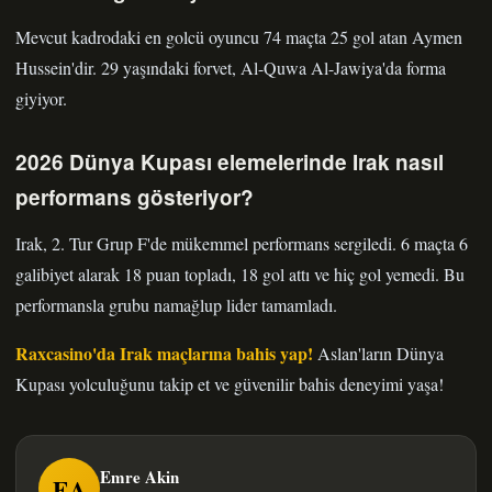
Mevcut kadrodaki en golcü oyuncu 74 maçta 25 gol atan Aymen
Hussein'dir. 29 yaşındaki forvet, Al-Quwa Al-Jawiya'da forma
giyiyor.
2026 Dünya Kupası elemelerinde Irak nasıl
performans gösteriyor?
Irak, 2. Tur Grup F'de mükemmel performans sergiledi. 6 maçta 6
galibiyet alarak 18 puan topladı, 18 gol attı ve hiç gol yemedi. Bu
performansla grubu namağlup lider tamamladı.
Raxcasino'da Irak maçlarına bahis yap!
Aslan'ların Dünya
Kupası yolculuğunu takip et ve güvenilir bahis deneyimi yaşa!
Emre Akin
EA