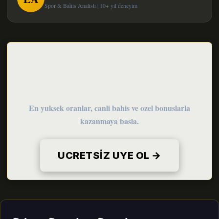
Spor & Bahis Analisti | 10+ yil deneyim
Hemen Bahis Yapmaya
Basla
En yuksek oranlar, canli bahis ve ozel bonuslarla
kazanmaya basla.
UCRETSIZ UYE OL →