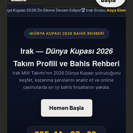
Dünya Kupası 2026 Ön Eleme Devam Ediyor
🏆 Irak Grubu:
Asya Elemeleri
DÜNYA KUPASI 2026 BAHIS REHBERI
Irak —
Dünya Kupası 2026
Takım Profili ve Bahis Rehberi
Irak Milli Takımı'nın 2026 Dünya Kupası yolculuğunu
keşfet, kazanma şanslarını analiz et ve online
casinolarda en iyi bahis fırsatlarını yakala.
Hemen Başla