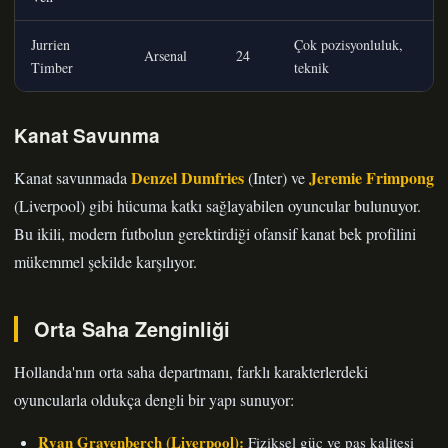
Jurrien
Çok pozisyonluluk,
Arsenal
24
Timber
teknik
Kanat Savunma
Denzel Dumfries
Jeremie Frimpong
Kanat savunmada
(Inter) ve
(Liverpool) gibi hücuma katkı sağlayabilen oyuncular bulunuyor.
Bu ikili, modern futbolun gerektirdiği ofansif kanat bek profilini
mükemmel şekilde karşılıyor.
Orta Saha Zenginliği
Hollanda'nın orta saha departmanı, farklı karakterlerdeki
oyuncularla oldukça dengli bir yapı sunuyor:
Ryan Gravenberch (Liverpool):
Fiziksel güç ve pas kalitesi