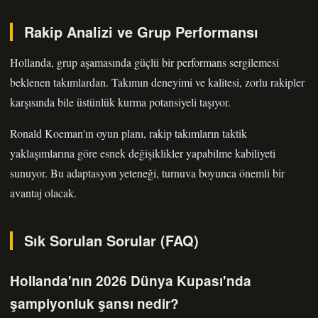
Rakip Analizi ve Grup Performansı
Hollanda, grup aşamasında güçlü bir performans sergilemesi
beklenen takımlardan. Takımın deneyimi ve kalitesi, zorlu rakipler
karşısında bile üstünlük kurma potansiyeli taşıyor.
Ronald Koeman'ın oyun planı, rakip takımların taktik
yaklaşımlarına göre esnek değişiklikler yapabilme kabiliyeti
sunuyor. Bu adaptasyon yeteneği, turnuva boyunca önemli bir
avantaj olacak.
Sık Sorulan Sorular (FAQ)
Hollanda'nın 2026 Dünya Kupası'nda
şampiyonluk şansı nedir?