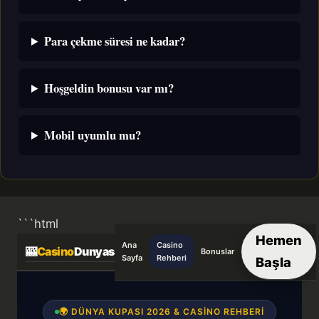
Para çekme süresi ne kadar?
Hoşgeldin bonusu var mı?
Mobil uyumlu mu?
```html
Hemen
Ana
Casino
🎰
Casino
Dunyas
Bonuslar
Sayfa
Rehberi
Başla
🌍 DÜNYA KUPASI 2026 & CASINO REHBERI