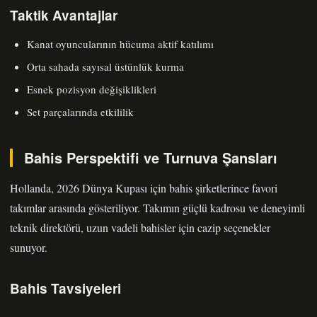
Taktik Avantajlar
Kanat oyuncularının hücuma aktif katılımı
Orta sahada sayısal üstünlük kurma
Esnek pozisyon değişiklikleri
Set parçalarında etkililik
Bahis Perspektifi ve Turnuva Şansları
Hollanda, 2026 Dünya Kupası için bahis şirketlerince favori
takımlar arasında gösteriliyor. Takımın güçlü kadrosu ve deneyimli
teknik direktörü, uzun vadeli bahisler için cazip seçenekler
sunuyor.
Bahis Tavsiyeleri