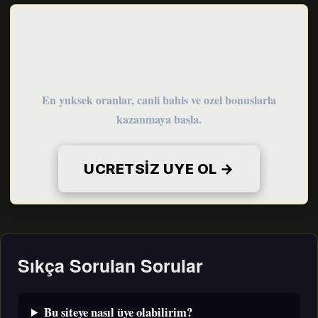
Hemen Bahis Yapmaya
Basla
En yuksek oranlar, canli bahis ve ozel bonuslarla
kazanmaya basla.
UCRETSIZ UYE OL →
Sıkça Sorulan Sorular
Bu siteye nasıl üye olabilirim?