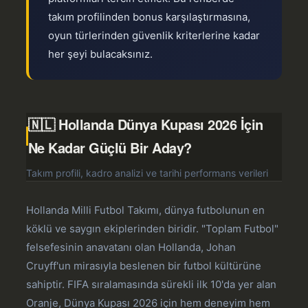
takım profilinden bonus karşılaştırmasına,
oyun türlerinden güvenlik kriterlerine kadar
her şeyi bulacaksınız.
🇳🇱 Hollanda Dünya Kupası 2026 İçin
Ne Kadar Güçlü Bir Aday?
Takım profili, kadro analizi ve tarihi performans verileri
Hollanda Milli Futbol Takımı, dünya futbolunun en
köklü ve saygın ekiplerinden biridir. "Toplam Futbol"
felsefesinin anavatanı olan Hollanda, Johan
Cruyff'un mirasıyla beslenen bir futbol kültürüne
sahiptir. FIFA sıralamasında sürekli ilk 10'da yer alan
Oranje, Dünya Kupası 2026 için hem deneyim hem