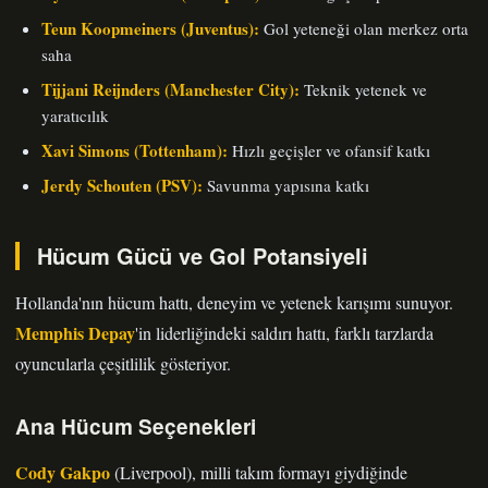
Teun Koopmeiners (Juventus):
Gol yeteneği olan merkez orta
saha
Tijjani Reijnders (Manchester City):
Teknik yetenek ve
yaratıcılık
Xavi Simons (Tottenham):
Hızlı geçişler ve ofansif katkı
Jerdy Schouten (PSV):
Savunma yapısına katkı
Hücum Gücü ve Gol Potansiyeli
Hollanda'nın hücum hattı, deneyim ve yetenek karışımı sunuyor.
Memphis Depay
'in liderliğindeki saldırı hattı, farklı tarzlarda
oyuncularla çeşitlilik gösteriyor.
Ana Hücum Seçenekleri
Cody Gakpo
(Liverpool), milli takım formayı giydiğinde