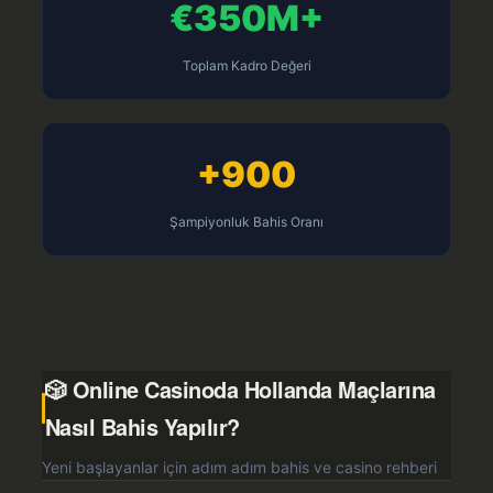
€350M+
Toplam Kadro Değeri
+900
Şampiyonluk Bahis Oranı
🎲 Online Casinoda Hollanda Maçlarına
Nasıl Bahis Yapılır?
Yeni başlayanlar için adım adım bahis ve casino rehberi