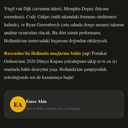
Virgil van Dijk (savunma lideri), Memphis Depay (hücum
sorumlusu), Cody Gakpo (milli takımdaki formunu sürdürmesi
halinde), ve Ryan Gravenberch (orta sahada denge unsuru) takımın
anahtar oyuncuları olacak. Bu dört isimin performansı,
Hollanda'nın turnuvadaki başarısını doğrudan etkileyecek.
Raxcasino'da Hollanda maçlarına bahis yap!
Portakal
Ordusu'nun 2026 Dünya Kupası yolculuğunu takip et ve en iyi
oranlarla bahis deneyimi yaşa. Hollanda'nın şampiyonluk
yolculuğunda sen de kazanmaya başla!
Emre Akin
EA
Spor & Bahis Analisti | 10+ yil deneyim