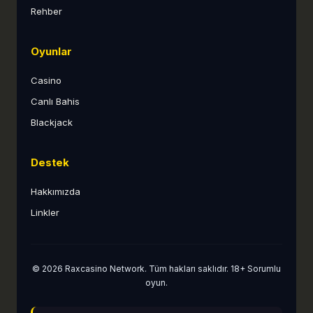
Rehber
Oyunlar
Casino
Canlı Bahis
Blackjack
Destek
Hakkımızda
Linkler
© 2026 Raxcasino Network. Tüm hakları saklıdır. 18+ Sorumlu
oyun.