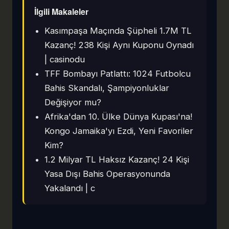
İlgili Makaleler
Kasımpaşa Maçında Şüpheli 1.7M TL
Kazanç! 238 Kişi Aynı Kuponu Oynadı
| casinodu
TFF Bombayı Patlattı: 1024 Futbolcu
Bahis Skandalı, Şampiyonluklar
Değişiyor mu?
Afrika'dan 10. Ülke Dünya Kupası'na!
Kongo Jamaika'yı Ezdi, Yeni Favoriler
Kim?
1.2 Milyar TL Haksız Kazanç! 24 Kişi
Yasa Dışı Bahis Operasyonunda
Yakalandı | c