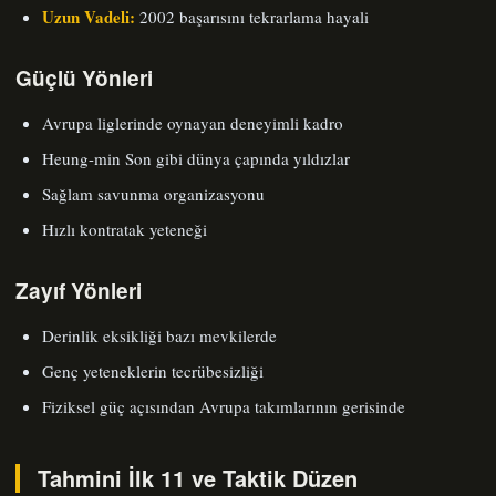
Uzun Vadeli:
2002 başarısını tekrarlama hayali
Güçlü Yönleri
Avrupa liglerinde oynayan deneyimli kadro
Heung-min Son gibi dünya çapında yıldızlar
Sağlam savunma organizasyonu
Hızlı kontratak yeteneği
Zayıf Yönleri
Derinlik eksikliği bazı mevkilerde
Genç yeteneklerin tecrübesizliği
Fiziksel güç açısından Avrupa takımlarının gerisinde
Tahmini İlk 11 ve Taktik Düzen