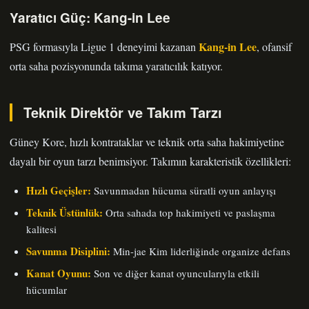
Yaratıcı Güç: Kang-in Lee
Kang-in Lee
PSG formasıyla Ligue 1 deneyimi kazanan
, ofansif
orta saha pozisyonunda takıma yaratıcılık katıyor.
Teknik Direktör ve Takım Tarzı
Güney Kore, hızlı kontrataklar ve teknik orta saha hakimiyetine
dayalı bir oyun tarzı benimsiyor. Takımın karakteristik özellikleri:
Hızlı Geçişler:
Savunmadan hücuma süratli oyun anlayışı
Teknik Üstünlük:
Orta sahada top hakimiyeti ve paslaşma
kalitesi
Savunma Disiplini:
Min-jae Kim liderliğinde organize defans
Kanat Oyunu:
Son ve diğer kanat oyuncularıyla etkili
hücumlar