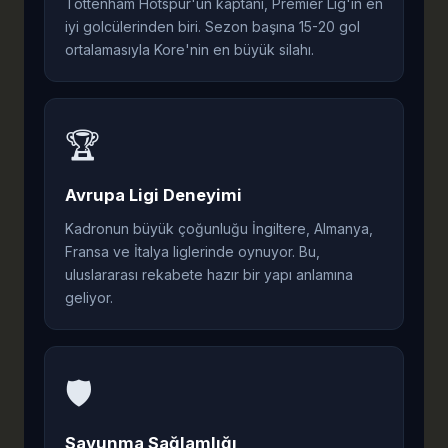
Tottenham Hotspur'un kaptanı, Premier Lig'in en
iyi golcülerinden biri. Sezon başına 15-20 gol
ortalamasıyla Kore'nin en büyük silahı.
🏆
Avrupa Ligi Deneyimi
Kadronun büyük çoğunluğu İngiltere, Almanya,
Fransa ve İtalya liglerinde oynuyor. Bu,
uluslararası rekabete hazır bir yapı anlamına
geliyor.
🛡️
Savunma Sağlamlığı