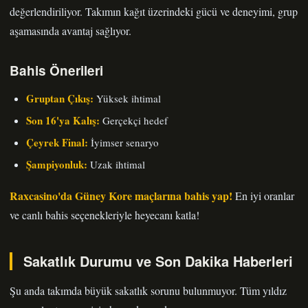
değerlendiriliyor. Takımın kağıt üzerindeki gücü ve deneyimi, grup
aşamasında avantaj sağlıyor.
Bahis Önerileri
Gruptan Çıkış:
Yüksek ihtimal
Son 16'ya Kalış:
Gerçekçi hedef
Çeyrek Final:
İyimser senaryo
Şampiyonluk:
Uzak ihtimal
Raxcasino'da Güney Kore maçlarına bahis yap!
En iyi oranlar
ve canlı bahis seçenekleriyle heyecanı katla!
Sakatlık Durumu ve Son Dakika Haberleri
Şu anda takımda büyük sakatlık sorunu bulunmuyor. Tüm yıldız