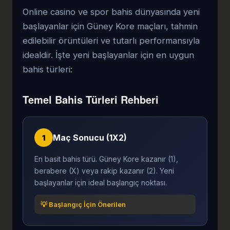
Online casino ve spor bahis dünyasında yeni
başlayanlar için Güney Kore maçları, tahmin
edilebilir örüntüleri ve tutarlı performansıyla
idealdir. İşte yeni başlayanlar için en uygun
bahis türleri:
Temel Bahis Türleri Rehberi
Maç Sonucu (1X2)
1
En basit bahis türü. Güney Kore kazanır (1),
berabere (X) veya rakip kazanır (2). Yeni
başlayanlar için ideal başlangıç noktası.
💡 Başlangıç İçin Önerilen