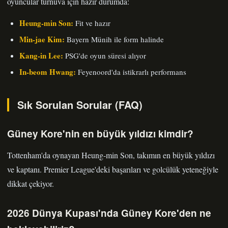
oyuncular turnuva için hazır durumda:
Heung-min Son:
Fit ve hazır
Min-jae Kim:
Bayern Münih ile form halinde
Kang-in Lee:
PSG'de oyun süresi alıyor
In-beom Hwang:
Feyenoord'da istikrarlı performans
Sık Sorulan Sorular (FAQ)
Güney Kore'nin en büyük yıldızı kimdir?
Tottenham'da oynayan Heung-min Son, takımın en büyük yıldızı
ve kaptanı. Premier League'deki başarıları ve golcülük yeteneğiyle
dikkat çekiyor.
2026 Dünya Kupası'nda Güney Kore'den ne