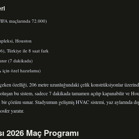
ri
FIFA maçlarında 72.000)
leksi, Houston
, Türkiye ile 8 saat fark
anır (7 dakikada)
için özel hazırlama)
ken özelliği, 206 metre uzunluğundaki çelik konstrüksiyonlar üzerinde 
n oluşan bu sistem, sadece 7 dakikada tamamen açılıp kapanabilir ve Hou
bir çözüm sunar. Stadyumun gelişmiş HVAC sistemi, yaz aylarında dış s
sfer yaratır.
ı 2026 Maç Programı