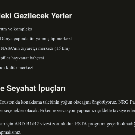
eki Gezilecek Yerler
dyum ve kompleks
Dünya çapında ün yapmış tıp merkezi
NASA'nın ziyaretçi merkezi (15 km)
püler hayvanat bahçesi
un kültür merkezi
 Seyahat İpuçları
ston'da konaklama talebinin yoğun olacağını öngörüyoruz. NRG Park 
 seçenekler olacak. Erken rezervasyon yapmanızı şiddetle tavsiye eder
ları için ABD B1/B2 vizesi zorunludur. ESTA programı geçerli olma
pmalısınız.