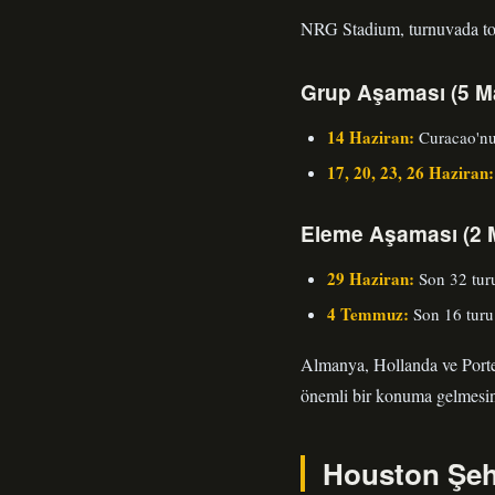
NRG Stadium, turnuvada t
Grup Aşaması (5 M
14 Haziran:
Curacao'nun
17, 20, 23, 26 Haziran:
Eleme Aşaması (2 
29 Haziran:
Son 32 turu
4 Temmuz:
Son 16 turu
Almanya, Hollanda ve Porte
önemli bir konuma gelmesini
Houston Şeh