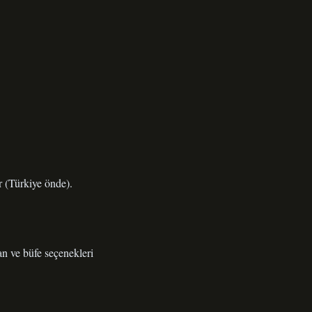
r (Türkiye önde).
an ve büfe seçenekleri