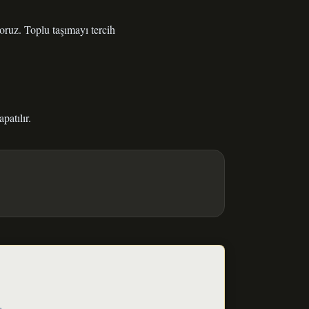
ruz. Toplu taşımayı tercih
patılır.
.