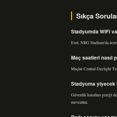
Sıkça Sorula
Stadyumda WiFi va
Evet, NRG Stadium'da ücret
Maç saatleri nasıl 
Maçlar Central Daylight Time
Stadyuma yiyecek i
Güvenlik kuralları gereği dı
mevcuttur.