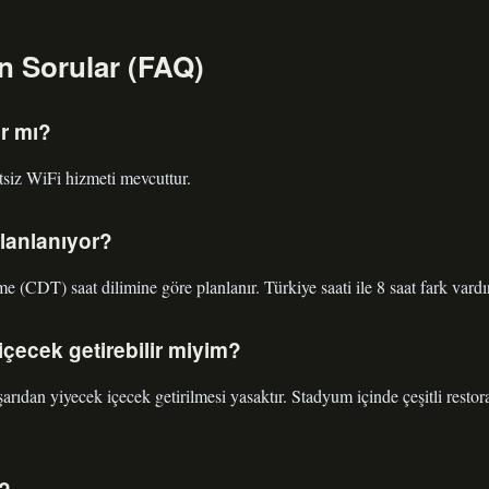
n Sorular (FAQ)
r mı?
siz WiFi hizmeti mevcuttur.
planlanıyor?
 (CDT) saat dilimine göre planlanır. Türkiye saati ile 8 saat fark vardı
çecek getirebilir miyim?
şarıdan yiyecek içecek getirilmesi yasaktır. Stadyum içinde çeşitli restor