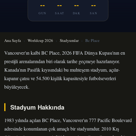
--
--
--
--
GUN
SAAT
DAK
SAN
Ana Sayfa
›
Worldcup 2026
›
Stadyumlar
›
Bc Place
Vancouver'ın kalbi BC Place, 2026 FIFA Dünya Kupası'nın en
prestijli arenalarından biri olarak tarihe geçmeye hazırlanıyor.
Kanada'nın Pasifik kıyısındaki bu muhteşem stadyum, açılır-
kapanır çatısı ve 54.500 kişilik kapasitesiyle futbolseverleri
büyüleyecek.
Stadyum Hakkında
1983 yılında açılan BC Place, Vancouver'ın 777 Pacific Boulevard
adresinde konumlanan çok amaçlı bir stadyumdur. 2010 Kış