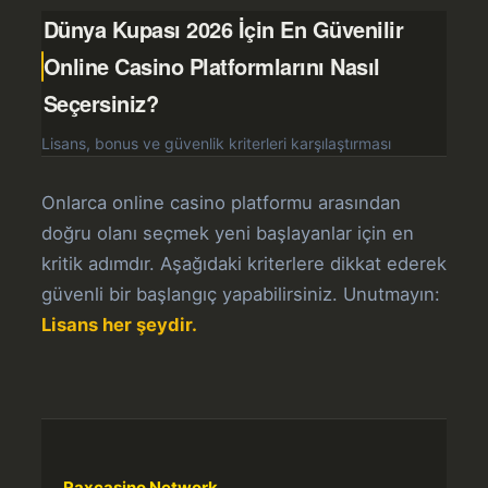
Dünya Kupası 2026 İçin En Güvenilir
Online Casino Platformlarını Nasıl
Seçersiniz?
Lisans, bonus ve güvenlik kriterleri karşılaştırması
Onlarca online casino platformu arasından
doğru olanı seçmek yeni başlayanlar için en
kritik adımdır. Aşağıdaki kriterlere dikkat ederek
güvenli bir başlangıç yapabilirsiniz. Unutmayın:
Lisans her şeydir.
Raxcasino Network