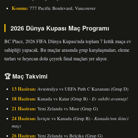
Konum:
777 Pacific Boulevard, Vancouver
2026 Dünya Kupası Maç Programı
BC Place, 2026 FIFA Dünya Kupası'nda toplam 7 kritik maça ev
sahipliği yapacak. Bu maçlar arasında grup karşılaşmaları, eleme
turları ve heyecan dolu çeyrek final maçları yer alıyor.
🏆 Maç Takvimi
13 Haziran:
Avustralya vs UEFA Path C Kazananı (Grup D)
18 Haziran:
Kanada vs Katar (Grup B) -
Ev sahibi avantajı!
21 Haziran:
Yeni Zelanda vs Mısır (Grup G)
24 Haziran:
İsviçre vs Kanada (Grup B) -
Kanada'nın ikinci
maçı
26 Haziran:
Yeni Zelanda vs Belçika (Grup G)