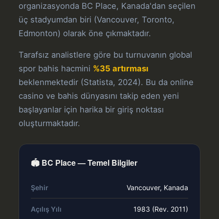
organizasyonda BC Place, Kanada'dan seçilen
üç stadyumdan biri (Vancouver, Toronto,
Edmonton) olarak öne çıkmaktadır.
Tarafsız analistlere göre bu turnuvanın global
spor bahis hacmini
%35 artırması
beklenmektedir (Statista, 2024). Bu da online
casino ve bahis dünyasını takip eden yeni
başlayanlar için harika bir giriş noktası
oluşturmaktadır.
🏟️ BC Place — Temel Bilgiler
Şehir
Vancouver, Kanada
Açılış Yılı
1983 (Rev. 2011)