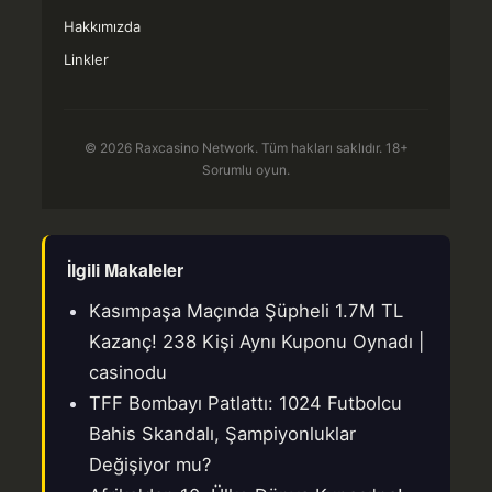
Hakkımızda
Linkler
© 2026 Raxcasino Network. Tüm hakları saklıdır. 18+
Sorumlu oyun.
İlgili Makaleler
Kasımpaşa Maçında Şüpheli 1.7M TL
Kazanç! 238 Kişi Aynı Kuponu Oynadı |
casinodu
TFF Bombayı Patlattı: 1024 Futbolcu
Bahis Skandalı, Şampiyonluklar
Değişiyor mu?