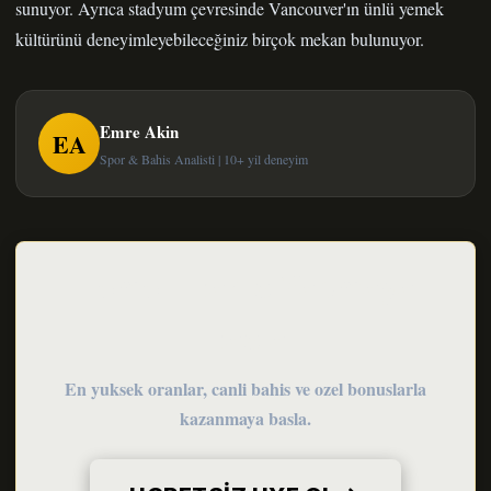
sunuyor. Ayrıca stadyum çevresinde Vancouver'ın ünlü yemek
kültürünü deneyimleyebileceğiniz birçok mekan bulunuyor.
Emre Akin
EA
Spor & Bahis Analisti | 10+ yil deneyim
Hemen Bahis Yapmaya
Basla
En yuksek oranlar, canli bahis ve ozel bonuslarla
kazanmaya basla.