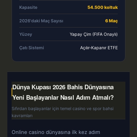
Kapasite
54.500 koltuk
2026'daki Maç Sayısı
6 Maç
Yüzey
Yapay Çim (FIFA Onaylı)
Çatı Sistemi
Açılır-Kapanır ETFE
Dünya Kupası 2026 Bahis Dünyasına
Yeni Başlayanlar Nasıl Adım Atmalı?
Sıfırdan başlayanlar için temel casino ve spor bahsi
kavramları
Online casino dünyasına ilk kez adım