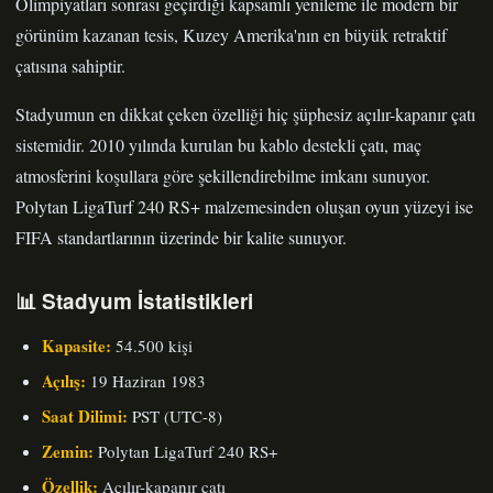
Olimpiyatları sonrası geçirdiği kapsamlı yenileme ile modern bir
görünüm kazanan tesis, Kuzey Amerika'nın en büyük retraktif
çatısına sahiptir.
Stadyumun en dikkat çeken özelliği hiç şüphesiz açılır-kapanır çatı
sistemidir. 2010 yılında kurulan bu kablo destekli çatı, maç
atmosferini koşullara göre şekillendirebilme imkanı sunuyor.
Polytan LigaTurf 240 RS+ malzemesinden oluşan oyun yüzeyi ise
FIFA standartlarının üzerinde bir kalite sunuyor.
📊 Stadyum İstatistikleri
Kapasite:
54.500 kişi
Açılış:
19 Haziran 1983
Saat Dilimi:
PST (UTC-8)
Zemin:
Polytan LigaTurf 240 RS+
Özellik:
Açılır-kapanır çatı