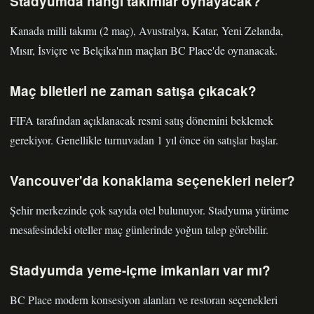
Stadyumda hangi takımlar oynayacak?
Kanada milli takımı (2 maç), Avustralya, Katar, Yeni Zelanda,
Mısır, İsviçre ve Belçika'nın maçları BC Place'de oynanacak.
Maç biletleri ne zaman satışa çıkacak?
FIFA tarafından açıklanacak resmi satış dönemini beklemek
gerekiyor. Genellikle turnuvadan 1 yıl önce ön satışlar başlar.
Vancouver'da konaklama seçenekleri neler?
Şehir merkezinde çok sayıda otel bulunuyor. Stadyuma yürüme
mesafesindeki oteller maç günlerinde yoğun talep görebilir.
Stadyumda yeme-içme imkanları var mı?
BC Place modern konsesiyon alanları ve restoran seçenekleri