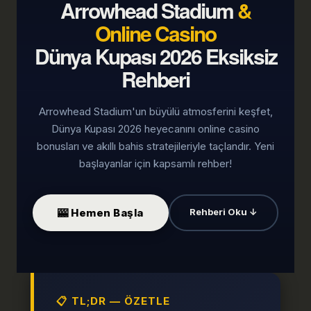
Arrowhead Stadium
&
Online Casino
Dünya Kupası 2026 Eksiksiz
Rehberi
Arrowhead Stadium'un büyülü atmosferini keşfet,
Dünya Kupası 2026 heyecanını online casino
bonusları ve akıllı bahis stratejileriyle taçlandır. Yeni
başlayanlar için kapsamlı rehber!
🎰 Hemen Başla
Rehberi Oku ↓
📋 TL;DR — ÖZETLE