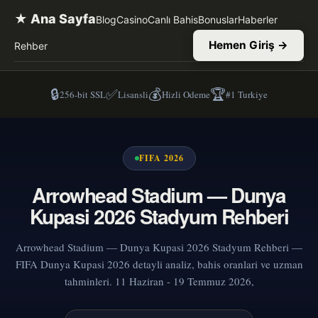
★ Ana Sayfa
Blog
Casino
Canlı Bahis
Bonuslar
Haberler
Hemen Giriş →
Rehber
🔒
✅
💰
🏆
256-bit SSL
Lisansli
Hizli Odeme
#1 Turkiye
FIFA 2026
Arrowhead Stadium — Dunya
Kupasi 2026 Stadyum Rehberi
Arrowhead Stadium — Dunya Kupasi 2026 Stadyum Rehberi —
FIFA Dunya Kupasi 2026 detayli analiz, bahis oranlari ve uzman
tahminleri. 11 Haziran - 19 Temmuz 2026,