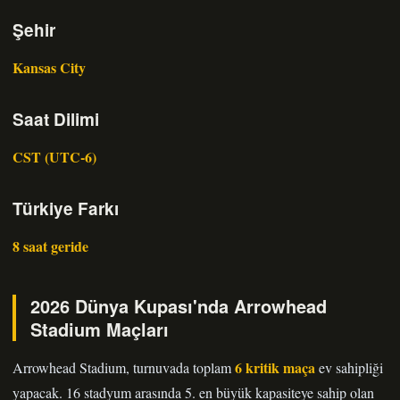
Şehir
Kansas City
Saat Dilimi
CST (UTC-6)
Türkiye Farkı
8 saat geride
2026 Dünya Kupası'nda Arrowhead
Stadium Maçları
6 kritik maça
Arrowhead Stadium, turnuvada toplam
ev sahipliği
yapacak. 16 stadyum arasında 5. en büyük kapasiteye sahip olan