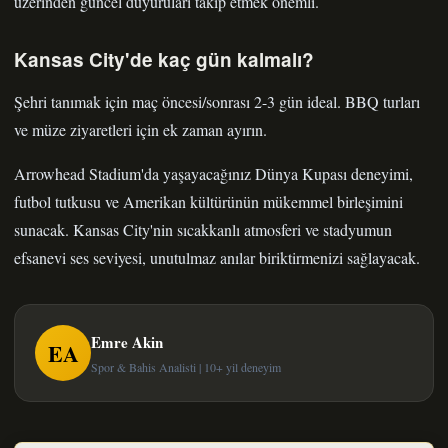
üzerinden güncel duyuruları takip etmek önemli.
Kansas City'de kaç gün kalmalı?
Şehri tanımak için maç öncesi/sonrası 2-3 gün ideal. BBQ turları
ve müze ziyaretleri için ek zaman ayırın.
Arrowhead Stadium'da yaşayacağınız Dünya Kupası deneyimi,
futbol tutkusu ve Amerikan kültürünün mükemmel birleşimini
sunacak. Kansas City'nin sıcakkanlı atmosferi ve stadyumun
efsanevi ses seviyesi, unutulmaz anılar biriktirmenizi sağlayacak.
Emre Akin
EA
Spor & Bahis Analisti | 10+ yil deneyim