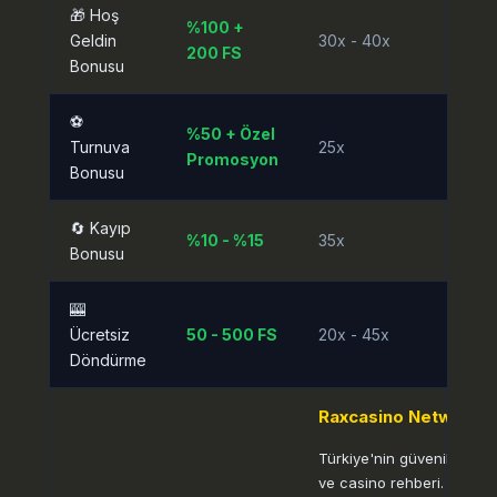
🎁 Hoş
%100 +
Geldin
30x - 40x
200 FS
Bonusu
⚽
%50 + Özel
Turnuva
25x
Promosyon
Bonusu
🔄 Kayıp
%10 - %15
35x
Bonusu
🎰
Ücretsiz
50 - 500 FS
20x - 45x
Döndürme
Raxcasino Network
Türkiye'nin güvenilir bahi
ve casino rehberi. 18+