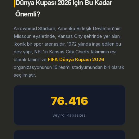
Dünya Kupası 2026 İçin Bu Kadar
Önemli?
Arrowhead Stadium, Amerika Birleşik Devletleri'nin
Missouri eyaletinde, Kansas City şehrinde yer alan
ikonik bir spor arenasıdır. 1972 yılında inşa edilen bu
dev yapı, NFL'in Kansas City Chiefs takımının evi
olarak tanınır ve
FIFA Dünya Kupası 2026
organizasyonunun 16 resmi stadyumundan biri olarak
seçilmiştir.
76.416
Seyirci Kapasitesi