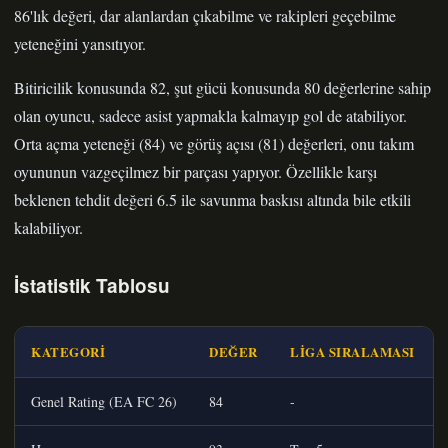
86'lık değeri, dar alanlardan çıkabilme ve rakipleri geçebilme
yeteneğini yansıtıyor.
Bitiricilik konusunda 82, şut gücü konusunda 80 değerlerine sahip
olan oyuncu, sadece asist yapmakla kalmayıp gol de atabiliyor.
Orta açma yeteneği (84) ve görüş açısı (81) değerleri, onu takım
oyununun vazgeçilmez bir parçası yapıyor. Özellikle karşı
beklenen tehdit değeri 6.5 ile savunma baskısı altında bile etkili
kalabiliyor.
İstatistik Tablosu
KATEGORI
DEĞER
LIGA SIRALAMASI
Genel Rating (EA FC 26)
84
-