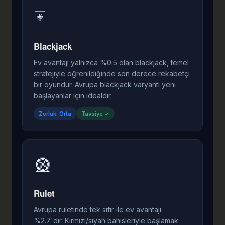
🃏
Blackjack
Ev avantajı yalnızca %0.5 olan blackjack, temel
stratejiyle öğrenildiğinde son derece rekabetçi
bir oyundur. Avrupa blackjack varyantı yeni
başlayanlar için idealdir.
Zorluk: Orta
Tavsiye ✓
🎡
Rulet
Avrupa ruletinde tek sıfır ile ev avantajı
%2.7'dir. Kırmızı/siyah bahisleriyle başlamak