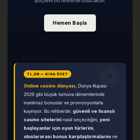
ipuçlarını bu rehberde bulacaksın.
Hemen Başla
⚽
TL;DR — KISA ÖZET
Online casino dünyası
, Dünya Kupası
2026 gibi büyük turnuva dönemlerinde
inanılmaz bonuslar ve promosyonlarla
kaynıyor. Bu rehberde:
güvenli ve lisanslı
casino sitelerini
nasıl seçeceğini,
yeni
başlayanlar için oyun türlerini
,
uluslararası bonus karşılaştırmalarını
ve