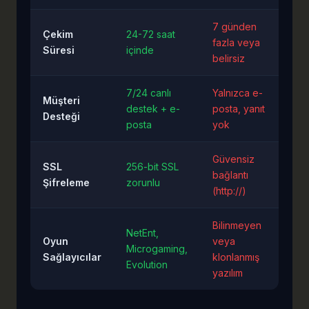
7 günden
Çekim
24-72 saat
fazla veya
Süresi
içinde
belirsiz
7/24 canlı
Yalnızca e-
Müşteri
destek + e-
posta, yanıt
Desteği
posta
yok
Güvensiz
SSL
256-bit SSL
bağlantı
Şifreleme
zorunlu
(http://)
Bilinmeyen
NetEnt,
Oyun
veya
Microgaming,
Sağlayıcılar
klonlanmış
Evolution
yazılım