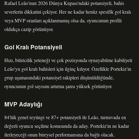
Rafael Leão'nun 2026 Dünya Kupası'ndaki potansiyeli, bahis
severlerin dikkatini çekiyor. Her ne kadar henüz spesifik gol kralı
veya MVP oranları açıklanmamış olsa da, oyuncunun profili
oldukça cazip görünüyor.
Gol Kralı Potansiyeli
Hızı, bitiricilik yeteneği ve çok pozisyonda oynayabilme kabiliyeti
Leão'yu gol kralı bahisleri için ilginç kılıyor. Özellikle Portekiz'in
grup aşamasındaki potansiyel rakipleri düşünüldüğünde,
oyuncunun gol sayısını artırma şansı yüksek görünüyor.
MVP Adaylığı
84'lük genel reytingi ve 87+ potansiyeli ile Leão, turnuvada en
değerli oyuncu seçilme konusunda da aday. Portekiz'in ne kadar
ilerleyeceği onun bireysel performansına da bağlı olacak.