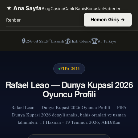
★ Ana Sayfa
Blog
Casino
Canlı Bahis
Bonuslar
Haberler
Hemen Giriş →
Rehber
🔒
✅
💰
🏆
256-bit SSL
Lisansli
Hizli Odeme
#1 Turkiye
FIFA 2026
Rafael Leao — Dunya Kupasi 2026
Oyuncu Profili
Rafael Leao — Dunya Kupasi 2026 Oyuncu Profili — FIFA
Dunya Kupasi 2026 detayli analiz, bahis oranlari ve uzman
tahminleri. 11 Haziran - 19 Temmuz 2026, ABD/Kan