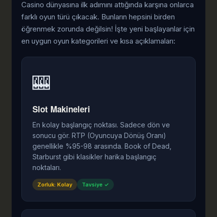
Casino dünyasına ilk adımını attığında karşına onlarca
farklı oyun türü çıkacak. Bunların hepsini birden
öğrenmek zorunda değilsin! İşte yeni başlayanlar için
en uygun oyun kategorileri ve kısa açıklamaları:
🎰
Slot Makineleri
En kolay başlangıç noktası. Sadece dön ve
sonucu gör. RTP (Oyuncuya Dönüş Oranı)
genellikle %95-98 arasında. Book of Dead,
Starburst gibi klasikler harika başlangıç
noktaları.
Zorluk: Kolay
Tavsiye ✓