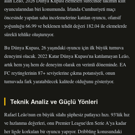
alan Leão, 2026 Dünya Kupası elemeleri sürecinde takımın kilit
oyuncularından biri konumunda. İrlanda Cumhuriyeti maçı
öncesinde yapılan saha incelemelerine katılan oyuncu, ofansif
yoğunluğu 66.99 ve beklenen tehdit değeri 182.04 ile elemelerde
sürekli tehlike oluşturuyor.
Bu Dünya Kupası, 26 yaşındaki oyuncu için ilk büyük turnuva
deneyimi olacak. 2022 Katar Dünya Kupası'na katılamayan Leão,
artık hem yaş hem de deneyim olarak en verimli döneminde. EA
FC reytinglerinin 87+ seviyelerine çıkma potansiyeli, onun
turnuvada fark yaratabilecek kalitede olduğunu gösteriyor.
Teknik Analiz ve Güçlü Yönleri
Rafael Leão'nun en büyük silahı şüphesiz patlayıcı hızı. 93'lük hız
ve hızlanma değerleri, onu Premier League'den Serie A'ya kadar
her ligde korkulan bir oyuncu yapıyor. Dribbling konusundaki