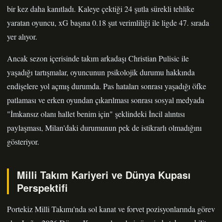
bir kez daha kanıtladı. Kaleye çektiği 24 şutla sürekli tehlike
yaratan oyuncu, xG başına 0.18 şut verimliliği ile ligde 47. sırada
yer alıyor.
Ancak sezon içerisinde takım arkadaşı Christian Pulisic ile
yaşadığı tartışmalar, oyuncunun psikolojik durumu hakkında
endişelere yol açmış durumda. Pas hataları sonrası yaşadığı öfke
patlaması ve erken oyundan çıkarılması sonrası sosyal medyada
"İmkansız olanı hallet benim için" şeklindeki İncil alıntısı
paylaşması, Milan'daki durumunun pek de istikrarlı olmadığını
gösteriyor.
Milli Takım Kariyeri ve Dünya Kupası
Perspektifi
Portekiz Milli Takımı'nda sol kanat ve forvet pozisyonlarında görev