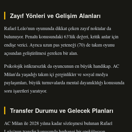
Zayıf Yönleri ve Gelişim Alanları
Rafael Leão'nun oyununda dikkat çeken zayıf noktalar da
bulunuyor. Penaltı konusundaki 63'lük değeri, kritik anlar için
endişe verici. Ayrıca uzun pas yeteneği (70) de takım oyunu
açısından geliştirilmesi gereken bir alan.
Psikolojik istikrarsızlık da oyuncunun en büyük handikap. AC
Milan'da yaşadığı takım içi gerginlikler ve sosyal medya
paylaşımları, büyük turnuvalarda mental dayanıklılığı konusunda
soru işaretleri yaratıyor.
Transfer Durumu ve Gelecek Planları
AC Milan ile 2028 yılına kadar sözleşmesi bulunan Rafael
Leão'nun transfer konusunda herhangi bir spekülasyon