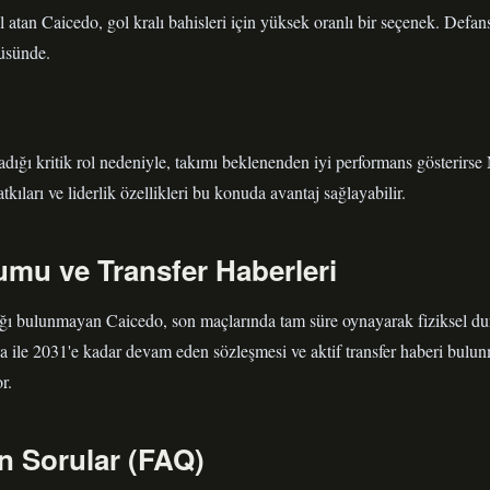
l atan Caicedo, gol kralı bahisleri için yüksek oranlı bir seçenek. Defan
tüsünde.
dığı kritik rol nedeniyle, takımı beklenenden iyi performans gösterirse
atkıları ve liderlik özellikleri bu konuda avantaj sağlayabilir.
umu ve Transfer Haberleri
lığı bulunmayan Caicedo, son maçlarında tam süre oynayarak fizikse
a ile 2031'e kadar devam eden sözleşmesi ve aktif transfer haberi bu
r.
n Sorular (FAQ)