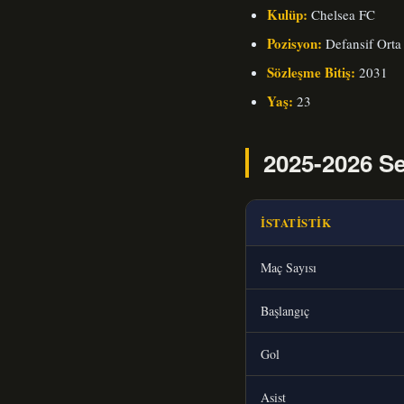
Kulüp:
Chelsea FC
Pozisyon:
Defansif Orta
Sözleşme Bitiş:
2031
Yaş:
23
2025-2026 Sez
İSTATISTIK
Maç Sayısı
Başlangıç
Gol
Asist