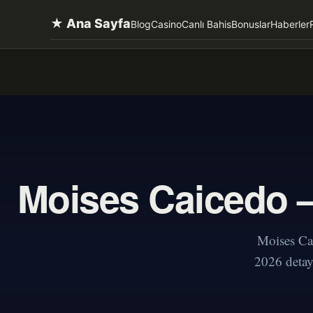
★ Ana Sayfa
Blog
Casino
Canlı Bahis
Bonuslar
Haberler
Moises Caicedo —
Moises Ca
2026 detay