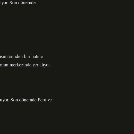
iliyor. Son dönemde
simlerinden biri haline
ının merkezinde yer alıyor.
uruyor. Son dönemde Peru ve