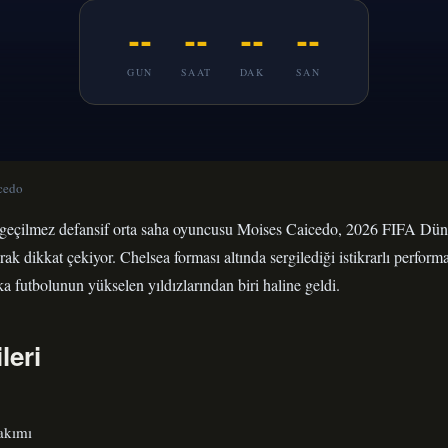
--
--
--
--
GUN
SAAT
DAK
SAN
cedo
zgeçilmez defansif orta saha oyuncusu Moises Caicedo, 2026 FIFA Dün
rak dikkat çekiyor. Chelsea forması altında sergilediği istikrarlı perform
futbolunun yükselen yıldızlarından biri haline geldi.
leri
akımı