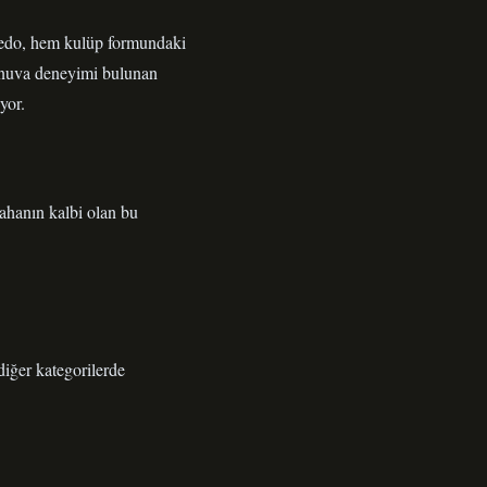
cedo, hem kulüp formundaki
urnuva deneyimi bulunan
yor.
ahanın kalbi olan bu
diğer kategorilerde