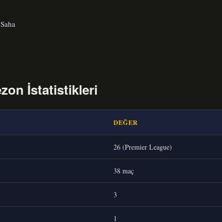
 Saha
on İstatistikleri
DEĞER
26 (Premier League)
38 maç
3
1