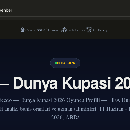
Rehber
🔒
✅
💰
🏆
256-bit SSL
Lisansli
Hizli Odeme
#1 Turkiye
FIFA 2026
 Dunya Kupasi 20
icedo — Dunya Kupasi 2026 Oyuncu Profili — FIFA Du
li analiz, bahis oranlari ve uzman tahminleri. 11 Haziran 
2026, ABD/