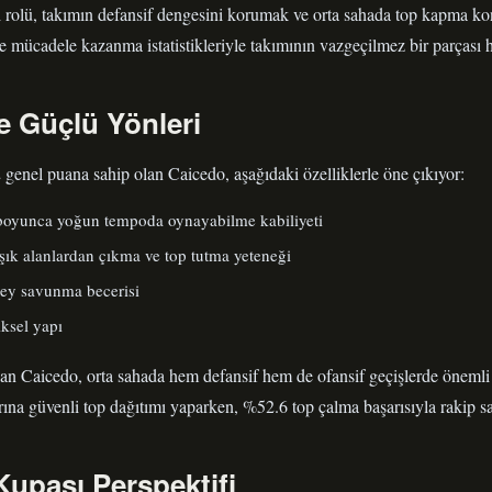
 rolü, takımın defansif dengesini korumak ve orta sahada top kapma ko
 mücadele kazanma istatistikleriyle takımının vazgeçilmez bir parçası h
e Güçlü Yönleri
genel puana sahip olan Caicedo, aşağıdaki özelliklerle öne çıkıyor:
oyunca yoğun tempoda oynayabilme kabiliyeti
şık alanlardan çıkma ve top tutma yeteneği
ey savunma becerisi
ksel yapı
an Caicedo, orta sahada hem defansif hem de ofansif geçişlerde önemli 
arına güvenli top dağıtımı yaparken, %52.6 top çalma başarısıyla rakip sa
upası Perspektifi