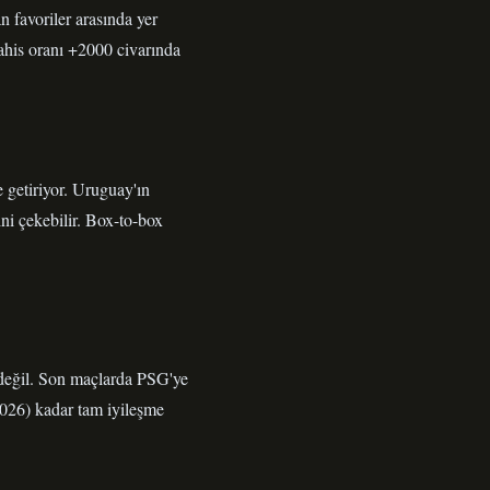
 favoriler arasında yer
bahis oranı +2000 civarında
 getiriyor. Uruguay'ın
ni çekebilir. Box-to-box
 değil. Son maçlarda PSG'ye
2026) kadar tam iyileşme