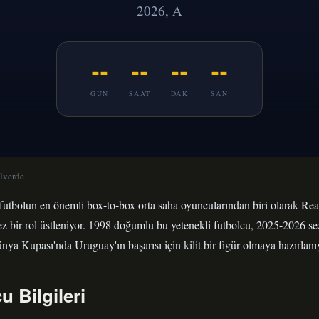
2026, A
--
--
--
--
GUN
SAAT
DAK
SAN
lverde
futbolun en önemli box-to-box orta saha oyuncularından biri olarak Re
z bir rol üstleniyor. 1998 doğumlu bu yetenekli futbolcu, 2025-2026 sez
a Kupası'nda Uruguay'ın başarısı için kilit bir figür olmaya hazırlanı
 Bilgileri