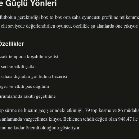
e Güçlü Yönleri
utbolun gerektirdiği box-to-box orta saha oyuncusu profiline mükemmel 
elit seviyede değerlendirilen oyuncu, özellikle şu alanlarda öne çıkıyor:
zellikler
sek tempoda koşabilme yetisi
ert ve etkili şutlar
sahası dışından gol bulma becerisi
ru ve etkili pas dağıtımı
urumlarında rakibi geçebilme
op sürme ile hücum geçişlerindeki etkinliği, 79 top kesme ve 86 müdahal
anlamında vazgeçilmez kılıyor. Beklenen tehdit değeri olan 948.47 ile
sının ne kadar önemli olduğunu gösteriyor.