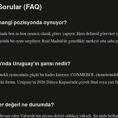
Sorular (FAQ)
 hangi pozisyonda oynuyor?
ahada box-to-box oyuncu olarak görev yapıyor. Hem defansif görevleri y
önlü bir oyun sergiliyor. Real Madrid'de genellikle merkezi orta saha 
'nda Uruguay'ın şansı nedir?
enekli oyuncularla güçlü bir kadro kuruyor. CONMEBOL elemelerindeki 
ki formu, Uruguay'ın 2026 Dünya Kupası'nda çeyrek final veya yarı fin
fer değeri ne durumda?
devam eden Valverde'nin piyasa değeri oldukça yüksek. Şu anda herhan