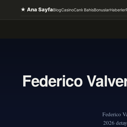
★ Ana Sayfa
Blog
Casino
Canlı Bahis
Bonuslar
Haberler
Federico Valv
Federico V
2026 detay