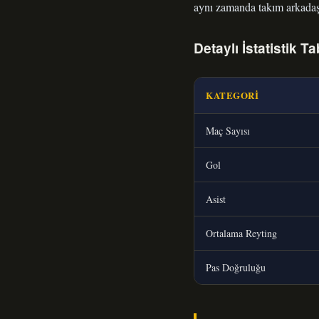
aynı zamanda takım arkadaşl
Detaylı İstatistik T
KATEGORI
Maç Sayısı
Gol
Asist
Ortalama Reyting
Pas Doğruluğu