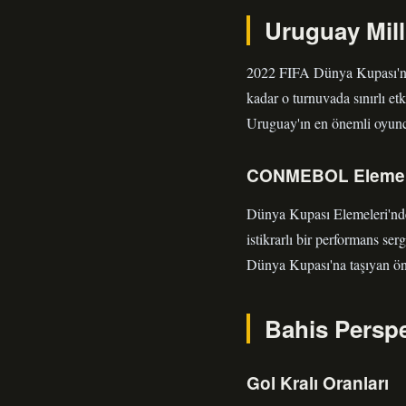
Uruguay Mill
2022 FIFA Dünya Kupası'nda
kadar o turnuvada sınırlı et
Uruguay'ın en önemli oyuncu
CONMEBOL Elemele
Dünya Kupası Elemeleri'nde 
istikrarlı bir performans se
Dünya Kupası'na taşıyan öne
Bahis Perspek
Gol Kralı Oranları