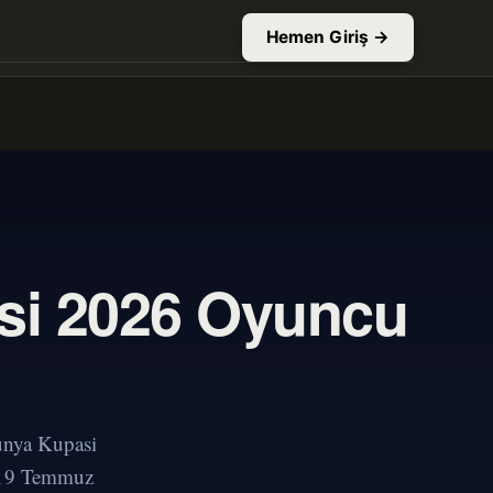
Hemen Giriş →
si 2026 Oyuncu
unya Kupasi
- 19 Temmuz