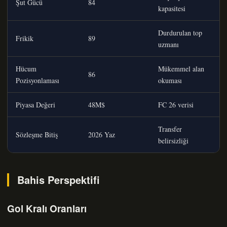
Şut Gücü
84
kapasitesi
Durdurulan top
Frikik
89
uzmanı
Hücum
Mükemmel alan
86
Pozisyonlaması
okuması
Piyasa Değeri
48M$
FC 26 verisi
Transfer
Sözleşme Bitiş
2026 Yaz
belirsizliği
Bahis Perspektifi
Gol Kralı Oranları