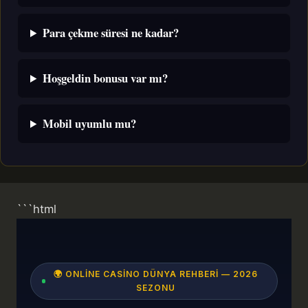
Para çekme süresi ne kadar?
Hoşgeldin bonusu var mı?
Mobil uyumlu mu?
```html
🌍 ONLINE CASINO DÜNYA REHBERI — 2026
SEZONU