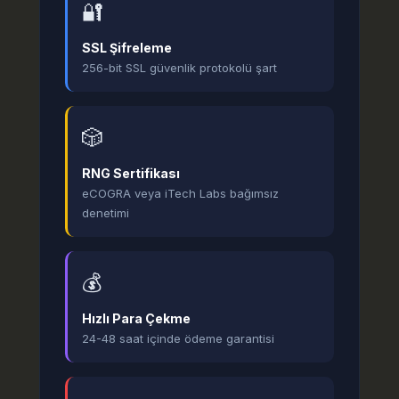
🔐
SSL Şifreleme
256-bit SSL güvenlik protokolü şart
🎲
RNG Sertifikası
eCOGRA veya iTech Labs bağımsız
denetimi
💰
Hızlı Para Çekme
24-48 saat içinde ödeme garantisi