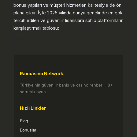
bonus yapıları ve müşteri hizmetleri kalitesiyle de ön
plana çıkar. İşte 2025 yılında dünya genelinde en çok
tercih edilen ve güvenilir lisanslara sahip platformların
karşılaştırmalı tablosu:
Raxcasino Network
Türkiye'nin güvenilir bahis ve casino rehberi. 18+
sorumlu oyun.
Hızlı Linkler
Blog
Bonuslar