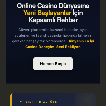
Online Casino Dünyasına
Yeni Başlayanlar
İçin
Kapsamlı Rehber
Güvenli platformlar, kazançlı bonuslar, oyun
stratejileri ve lisanslı casinolar hakkında bilmeniz
gereken her şey tek bir rehberde.
Dünyanın En İyi
Casino Deneyimi Seni Bekliyor.
Hemen Başla
📌 TL;DR — HIZLI ÖZET