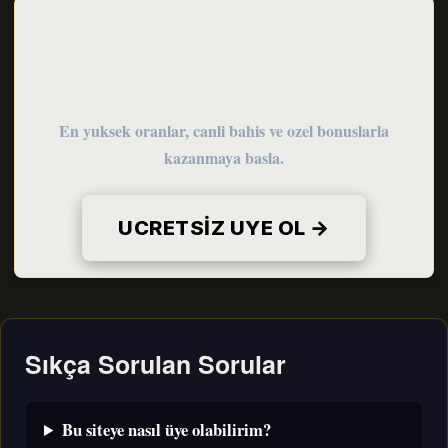
Hemen Bahis Yapmaya
Basla
En yuksek oranlar, canli bahis ve ozel bonuslarla
kazanmaya basla.
UCRETSIZ UYE OL →
Sıkça Sorulan Sorular
Bu siteye nasıl üye olabilirim?