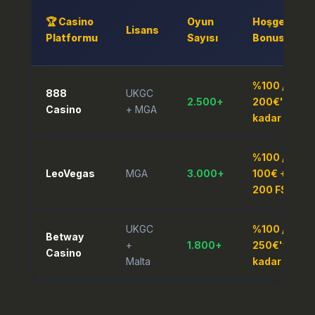
🏆 Casino
Oyun
Hoşgeldin
Lisans
Platformu
Sayısı
Bonusu
%100 /
888
UKGC
2.500+
200€'ya
Casino
+ MGA
kadar
%100 /
LeoVegas
MGA
3.000+
100€ +
200 FS
UKGC
%100 /
Betway
+
1.800+
250€'ya
Casino
Malta
kadar