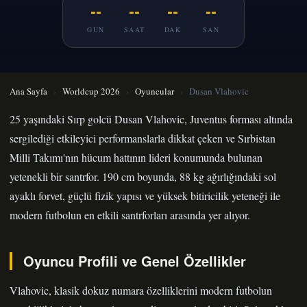
--
--
--
--
GUN
SAAT
DAK
SAN
Ana Sayfa
›
Worldcup 2026
›
Oyuncular
›
Dusan Vlahovic
25 yaşındaki Sırp golcü Dusan Vlahovic, Juventus forması altında
sergilediği etkileyici performanslarla dikkat çeken ve Sırbistan
Milli Takımı'nın hücum hattının lideri konumunda bulunan
yetenekli bir santrfor. 190 cm boyunda, 88 kg ağırlığındaki sol
ayaklı forvet, güçlü fizik yapısı ve yüksek bitiricilik yeteneği ile
modern futbolun en etkili santrforları arasında yer alıyor.
Oyuncu Profili ve Genel Özellikler
Vlahovic, klasik dokuz numara özelliklerini modern futbolun