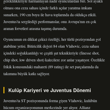
gereklilikleriyle harmanlayan nadir oyunculardan biri. Sol ayaklı
olması ona ceza sahası içinde farklı açılar yaratma imkanı
sunarken, 190 cm boyu ile hava toplarında da oldukça etkili.
Juventus'ta sergilediği performanslar, onu Avrupa'nın en çok
aranan forvetleri arasına taşımış durumda.
Oyuncunun en dikkat çekici özelliği, her türlü pozisyondan gol
atabilme yetisi. Bitiricilik değeri 84 olan Vlahovic, ceza sahası
içindeki soğukkanlılığı ve çeşitli şut teknikleriyle (finesse shot,
chip shot, low driven shot) kalecilere zor anlar yaşatıyor. Özellikle
frikik konusundaki mahareti (89 rating) ile set parçalarında da
takımına büyük katkı sağlıyor.
Kulüp Kariyeri ve Juventus Dönemi
Juventus'ta ST pozisyonunda forma giyen Vlahovic, kulübün
hücum organizasyonunun merkezinde yer alıyor. Allianz