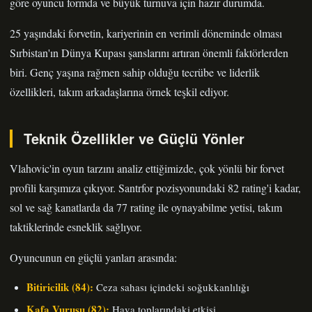
göre oyuncu formda ve büyük turnuva için hazır durumda.
25 yaşındaki forvetin, kariyerinin en verimli döneminde olması
Sırbistan'ın Dünya Kupası şanslarını artıran önemli faktörlerden
biri. Genç yaşına rağmen sahip olduğu tecrübe ve liderlik
özellikleri, takım arkadaşlarına örnek teşkil ediyor.
Teknik Özellikler ve Güçlü Yönler
Vlahovic'in oyun tarzını analiz ettiğimizde, çok yönlü bir forvet
profili karşımıza çıkıyor. Santrfor pozisyonundaki 82 rating'i kadar,
sol ve sağ kanatlarda da 77 rating ile oynayabilme yetisi, takım
taktiklerinde esneklik sağlıyor.
Oyuncunun en güçlü yanları arasında:
Bitiricilik (84):
Ceza sahası içindeki soğukkanlılığı
Kafa Vuruşu (82):
Hava toplarındaki etkisi