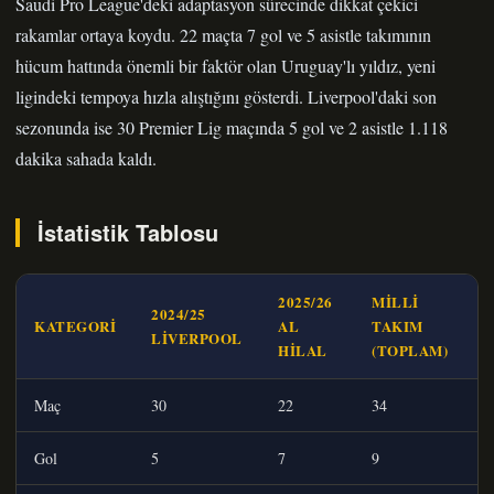
Saudi Pro League'deki adaptasyon sürecinde dikkat çekici
rakamlar ortaya koydu. 22 maçta 7 gol ve 5 asistle takımının
hücum hattında önemli bir faktör olan Uruguay'lı yıldız, yeni
ligindeki tempoya hızla alıştığını gösterdi. Liverpool'daki son
sezonunda ise 30 Premier Lig maçında 5 gol ve 2 asistle 1.118
dakika sahada kaldı.
İstatistik Tablosu
2025/26
MILLI
2024/25
KATEGORI
AL
TAKIM
LIVERPOOL
HILAL
(TOPLAM)
Maç
30
22
34
Gol
5
7
9