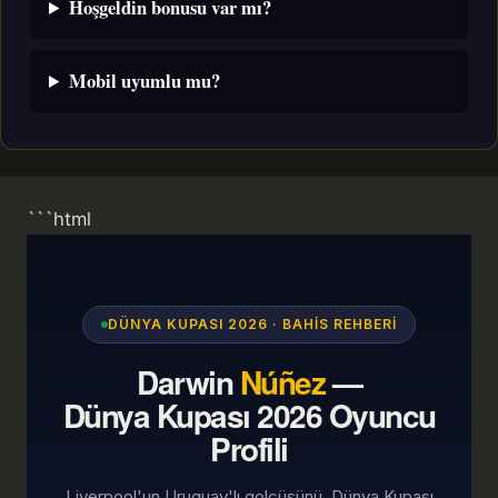
Hoşgeldin bonusu var mı?
Mobil uyumlu mu?
```html
DÜNYA KUPASI 2026 · BAHIS REHBERI
Darwin
Núñez
—
Dünya Kupası 2026 Oyuncu
Profili
Liverpool'un Uruguay'lı golcüsünü, Dünya Kupası