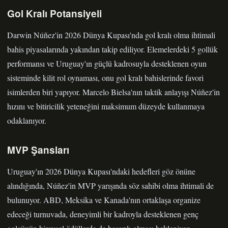
Gol Kralı Potansiyeli
Darwin Núñez'in 2026 Dünya Kupası'nda gol kralı olma ihtimali
bahis piyasalarında yakından takip ediliyor. Elemelerdeki 5 gollük
performansı ve Uruguay'ın güçlü kadrosuyla desteklenen oyun
sisteminde kilit rol oynaması, onu gol kralı bahislerinde favori
isimlerden biri yapıyor. Marcelo Bielsa'nın taktik anlayışı Núñez'in
hızını ve bitiricilik yeteneğini maksimum düzeyde kullanmaya
odaklanıyor.
MVP Şansları
Uruguay'ın 2026 Dünya Kupası'ndaki hedefleri göz önüne
alındığında, Núñez'in MVP yarışında söz sahibi olma ihtimali de
bulunuyor. ABD, Meksika ve Kanada'nın ortaklaşa organize
edeceği turnuvada, deneyimli bir kadroyla desteklenen genç