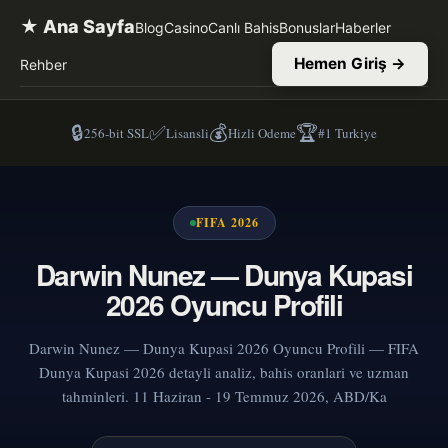
★ Ana Sayfa
Blog
Casino
Canlı Bahis
Bonuslar
Haberler
Hemen Giriş →
Rehber
🔒
✅
💰
🏆
256-bit SSL
Lisansli
Hizli Odeme
#1 Turkiye
FIFA 2026
Darwin Nunez — Dunya Kupasi
2026 Oyuncu Profili
Darwin Nunez — Dunya Kupasi 2026 Oyuncu Profili — FIFA
Dunya Kupasi 2026 detayli analiz, bahis oranlari ve uzman
tahminleri. 11 Haziran - 19 Temmuz 2026, ABD/Ka