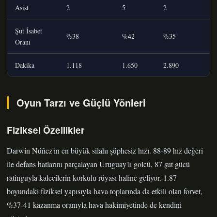
Asist
2
5
2
Şut İsabet
%38
%42
%35
Oranı
Dakika
1.118
1.650
2.890
Oyun Tarzı ve Güçlü Yönleri
Fiziksel Özellikler
Darwin Núñez'in en büyük silahı şüphesiz hızı. 88-89 hız değeri
ile defans hatlarını parçalayan Uruguay'lı golcü, 87 şut gücü
ratinguyla kalecilerin korkulu rüyası haline geliyor. 1.87
boyundaki fiziksel yapısıyla hava toplarında da etkili olan forvet,
%37-41 kazanma oranıyla hava hakimiyetinde de kendini