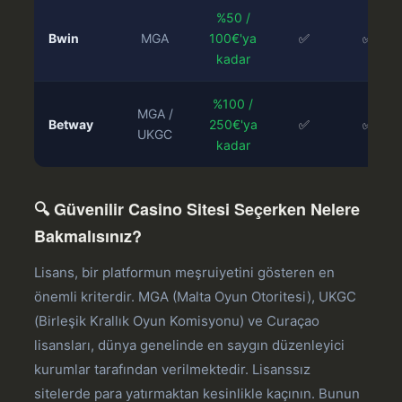
%50 /
Bwin
MGA
100€'ya
✅
✅
kadar
%100 /
MGA /
Betway
250€'ya
✅
✅
UKGC
kadar
🔍 Güvenilir Casino Sitesi Seçerken Nelere
Bakmalısınız?
Lisans, bir platformun meşruiyetini gösteren en
önemli kriterdir. MGA (Malta Oyun Otoritesi), UKGC
(Birleşik Krallık Oyun Komisyonu) ve Curaçao
lisansları, dünya genelinde en saygın düzenleyici
kurumlar tarafından verilmektedir. Lisanssız
sitelerde para yatırmaktan kesinlikle kaçının. Bunun