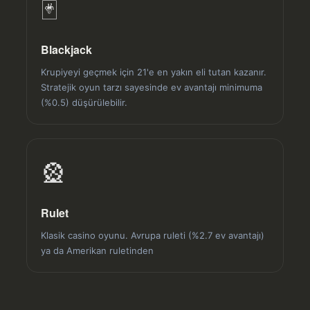
🃏
Blackjack
Krupiyeyi geçmek için 21'e en yakın eli tutan kazanır.
Stratejik oyun tarzı sayesinde ev avantajı minimuma
(%0.5) düşürülebilir.
🎡
Rulet
Klasik casino oyunu. Avrupa ruleti (%2.7 ev avantajı)
ya da Amerikan ruletinden