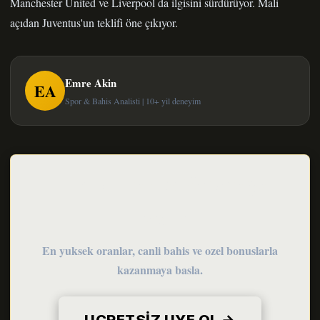
Manchester United ve Liverpool da ilgisini sürdürüyor. Mali
açıdan Juventus'un teklifi öne çıkıyor.
Emre Akin
EA
Spor & Bahis Analisti | 10+ yil deneyim
Hemen Bahis Yapmaya
Basla
En yuksek oranlar, canli bahis ve ozel bonuslarla
kazanmaya basla.
UCRETSIZ UYE OL →