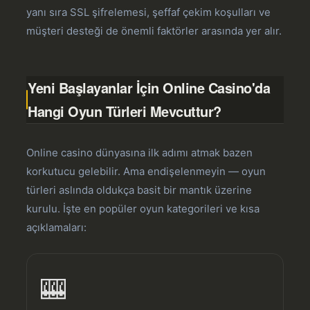
yanı sıra SSL şifrelemesi, şeffaf çekim koşulları ve
müşteri desteği de önemli faktörler arasında yer alır.
Yeni Başlayanlar İçin Online Casino'da
Hangi Oyun Türleri Mevcuttur?
Online casino dünyasına ilk adımı atmak bazen
korkutucu gelebilir. Ama endişelenmeyin — oyun
türleri aslında oldukça basit bir mantık üzerine
kurulu. İşte en popüler oyun kategorileri ve kısa
açıklamaları:
🎰