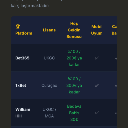
karşılaştırmaktadır:
Hoş
🏆
Mobil
Canlı
Lisans
Geldin
Platform
Uyum
Bahis
Bonusu
%100 /
Bet365
UKGC
200€'ya
✅
✅
kadar
%100 /
1xBet
Curaçao
300€'ya
✅
✅
kadar
Bedava
William
UKGC /
Bahis
✅
✅
Hill
MGA
30€