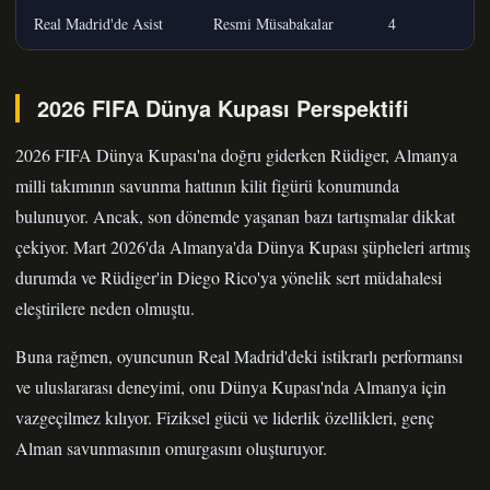
Real Madrid'de Asist
Resmi Müsabakalar
4
2026 FIFA Dünya Kupası Perspektifi
2026 FIFA Dünya Kupası'na doğru giderken Rüdiger, Almanya
milli takımının savunma hattının kilit figürü konumunda
bulunuyor. Ancak, son dönemde yaşanan bazı tartışmalar dikkat
çekiyor. Mart 2026'da Almanya'da Dünya Kupası şüpheleri artmış
durumda ve Rüdiger'in Diego Rico'ya yönelik sert müdahalesi
eleştirilere neden olmuştu.
Buna rağmen, oyuncunun Real Madrid'deki istikrarlı performansı
ve uluslararası deneyimi, onu Dünya Kupası'nda Almanya için
vazgeçilmez kılıyor. Fiziksel gücü ve liderlik özellikleri, genç
Alman savunmasının omurgasını oluşturuyor.