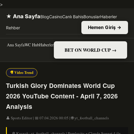
>
★ Ana Sayfa
Blog
Casino
Canlı Bahis
Bonuslar
Haberler
Hemen Giriş →
Rehber
Ana Sayfa
WC Hub
Haberler
BET ON WORLD CUP →
🎥 Video Trend
Turkish Glory Dominates World Cup
2026 YouTube Content - April 7, 2026
Analysis
👤 Sports Editor | 📅 07.04.2026 00:05 | 🌐 yt_football_channels
🔎 Kaynak: yt_football_channels | Perplexity + Claude Sonnet 4 ile