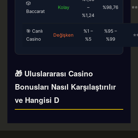
🎲
Kolay
–
%98,76
⭐⭐
Baccarat
%1,24
🎯 Canlı
%1 –
%95 –
Değişken
⭐
Casino
%5
%99
🎁 Uluslararası Casino
Bonusları Nasıl Karşılaştırılır
ve Hangisi D