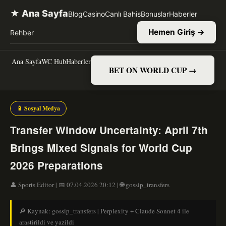
★ Ana Sayfa
Blog
Casino
Canlı Bahis
Bonuslar
Haberler
Hemen Giriş →
Rehber
Ana Sayfa
WC Hub
Haberler
BET ON WORLD CUP →
📱 Sosyal Medya
Transfer Window Uncertainty: April 7th
Brings Mixed Signals for World Cup
2026 Preparations
👤 Sports Editor | 📅 07.04.2026 20:12 | 🌐 gossip_transfers
🔎 Kaynak: gossip_transfers | Perplexity + Claude Sonnet 4 ile
arastirildi ve yazildi