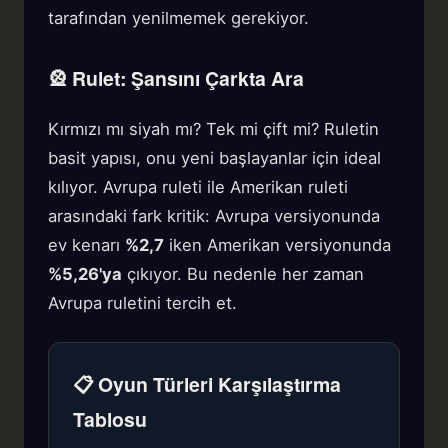
tarafından yenilmemek gerekiyor.
🎡 Rulet: Şansını Çarkta Ara
Kırmızı mı siyah mı? Tek mi çift mi? Ruletin
basit yapısı, onu yeni başlayanlar için ideal
kılıyor. Avrupa ruleti ile Amerikan ruleti
arasındaki fark kritik: Avrupa versiyonunda
ev kenarı
%2,7
iken Amerikan versiyonunda
%5,26'ya
çıkıyor. Bu nedenle her zaman
Avrupa ruletini tercih et.
📋 Oyun Türleri Karşılaştırma
Tablosu