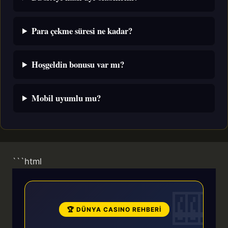
Para çekme süresi ne kadar?
Hoşgeldin bonusu var mı?
Mobil uyumlu mu?
```html
🎰
🏆 DÜNYA CASINO REHBERİ