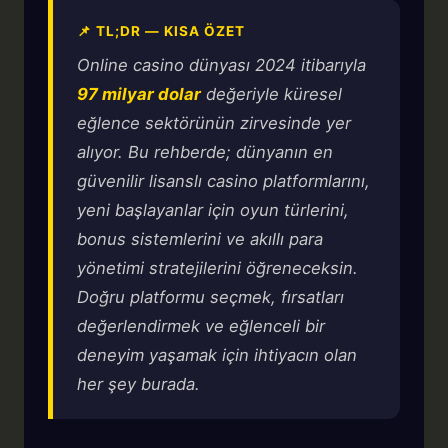
📌 TL;DR — KISA ÖZET
Online casino dünyası 2024 itibarıyla
97 milyar dolar
değeriyle küresel
eğlence sektörünün zirvesinde yer
alıyor. Bu rehberde; dünyanın en
güvenilir lisanslı casino platformlarını,
yeni başlayanlar için oyun türlerini,
bonus sistemlerini ve akıllı para
yönetimi stratejilerini öğreneceksin.
Doğru platformu seçmek, fırsatları
değerlendirmek ve eğlenceli bir
deneyim yaşamak için ihtiyacın olan
her şey burada.