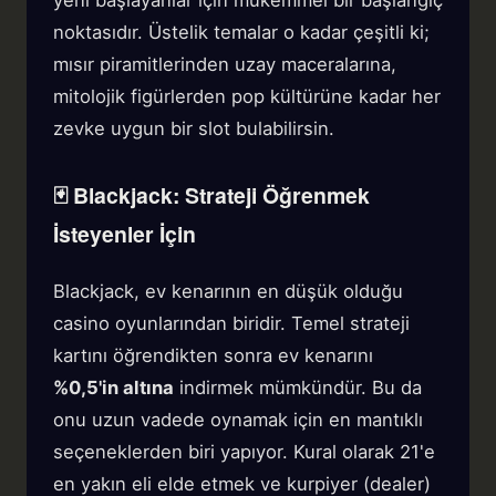
yeni başlayanlar için mükemmel bir başlangıç
noktasıdır. Üstelik temalar o kadar çeşitli ki;
mısır piramitlerinden uzay maceralarına,
mitolojik figürlerden pop kültürüne kadar her
zevke uygun bir slot bulabilirsin.
🃏 Blackjack: Strateji Öğrenmek
İsteyenler İçin
Blackjack, ev kenarının en düşük olduğu
casino oyunlarından biridir. Temel strateji
kartını öğrendikten sonra ev kenarını
%0,5'in altına
indirmek mümkündür. Bu da
onu uzun vadede oynamak için en mantıklı
seçeneklerden biri yapıyor. Kural olarak 21'e
en yakın eli elde etmek ve kurpiyer (dealer)