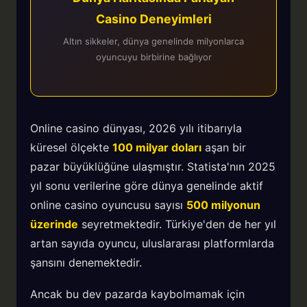
Casino Deneyimleri
Altın sikkeler, dünya genelinde milyonlarca
oyuncuyu birbirine bağlıyor
Online casino dünyası, 2026 yılı itibarıyla
küresel ölçekte
100 milyar doları
aşan bir
pazar büyüklüğüne ulaşmıştır. Statista'nın 2025
yıl sonu verilerine göre dünya genelinde aktif
online casino oyuncusu sayısı
500 milyonun
üzerinde
seyretmektedir. Türkiye'den de her yıl
artan sayıda oyuncu, uluslararası platformlarda
şansını denemektedir.
Ancak bu dev pazarda kaybolmamak için