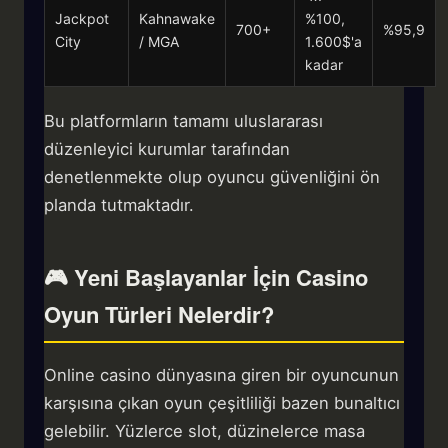
Jackpot
Kahnawake
%100,
700+
%95,9
City
/ MGA
1.600$'a
kadar
Bu platformların tamamı uluslararası
düzenleyici kurumlar tarafından
denetlenmekte olup oyuncu güvenliğini ön
planda tutmaktadır.
🎮 Yeni Başlayanlar İçin Casino
Oyun Türleri Nelerdir?
Online casino dünyasına giren bir oyuncunun
karşısına çıkan oyun çeşitliliği bazen bunaltıcı
gelebilir. Yüzlerce slot, düzinelerce masa