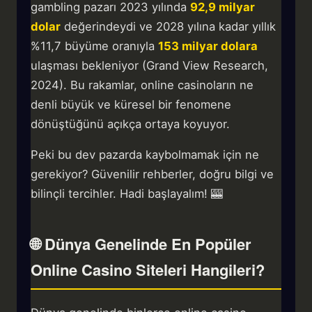
gambling pazarı 2023 yılında
92,9 milyar
dolar
değerindeydi ve 2028 yılına kadar yıllık
%11,7 büyüme oranıyla
153 milyar dolara
ulaşması bekleniyor (Grand View Research,
2024). Bu rakamlar, online casinoların ne
denli büyük ve küresel bir fenomene
dönüştüğünü açıkça ortaya koyuyor.
Peki bu dev pazarda kaybolmamak için ne
gerekiyor? Güvenilir rehberler, doğru bilgi ve
bilinçli tercihler. Hadi başlayalım! 🎰
🌐 Dünya Genelinde En Popüler
Online Casino Siteleri Hangileri?