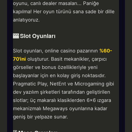
oyunu, canlı dealer masaları... Paniğe
kapılma! Her oyun türünü sana sade bir dille
anlatıyoruz.
🎰 Slot Oyunları
Slot oyunları, online casino pazarının
%60-
70'ini
oluşturur. Basit mekanikler, çarpıcı
görseller ve bonus özellikleriyle yeni
başlayanlar için en kolay giriş noktasıdır.
Pragmatic Play, NetEnt ve Microgaming gibi
dev yazılım şirketleri tarafından geliştirilen
slotlar; üç makaralı klasiklerden 6x6 ızgara
mekanizmalı Megaways oyunlarına kadar
geniş bir yelpaze sunar.