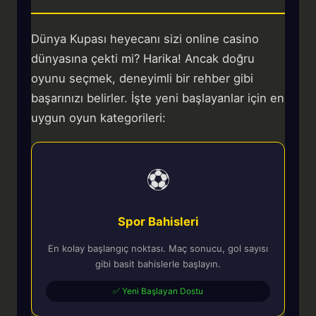
Dünya Kupası heyecanı sizi online casino
dünyasına çekti mi? Harika! Ancak doğru
oyunu seçmek, deneyimli bir rehber gibi
başarınızı belirler. İşte yeni başlayanlar için en
uygun oyun kategorileri:
⚽
Spor Bahisleri
En kolay başlangıç noktası. Maç sonucu, gol sayısı
gibi basit bahislerle başlayın.
✅ Yeni Başlayan Dostu