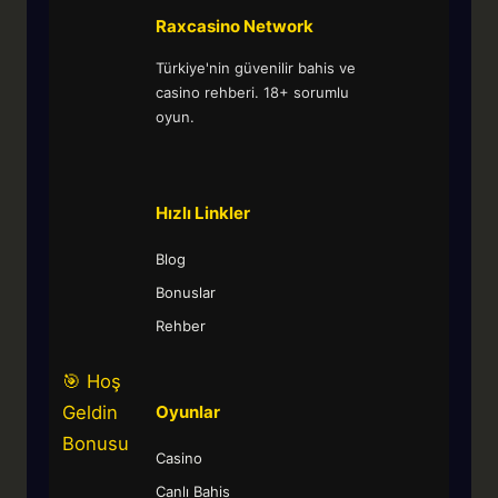
Raxcasino Network
Türkiye'nin güvenilir bahis ve
casino rehberi. 18+ sorumlu
oyun.
Hızlı Linkler
Blog
Bonuslar
Rehber
🎯 Hoş
Oyunlar
Geldin
Bonusu
Casino
Canlı Bahis