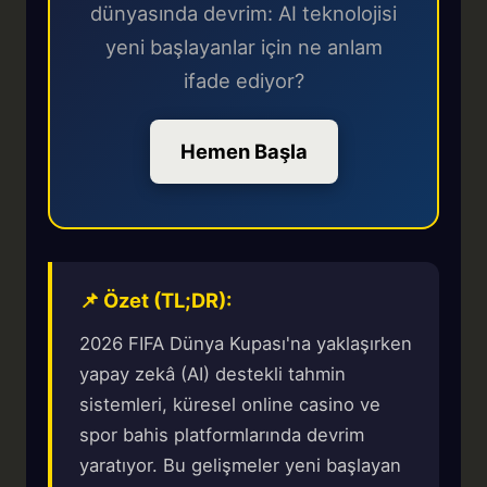
dünyasında devrim: AI teknolojisi
yeni başlayanlar için ne anlam
ifade ediyor?
Hemen Başla
📌 Özet (TL;DR):
2026 FIFA Dünya Kupası'na yaklaşırken
yapay zekâ (AI) destekli tahmin
sistemleri, küresel online casino ve
spor bahis platformlarında devrim
yaratıyor. Bu gelişmeler yeni başlayan