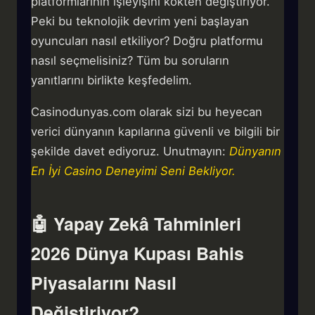
platformlarının işleyişini kökten değiştiriyor.
Peki bu teknolojik devrim yeni başlayan
oyuncuları nasıl etkiliyor? Doğru platformu
nasıl seçmelisiniz? Tüm bu soruların
yanıtlarını birlikte keşfedelim.
Casinodunyas.com olarak sizi bu heyecan
verici dünyanın kapılarına güvenli ve bilgili bir
şekilde davet ediyoruz. Unutmayın:
Dünyanın
En İyi Casino Deneyimi Seni Bekliyor.
🤖 Yapay Zekâ Tahminleri
2026 Dünya Kupası Bahis
Piyasalarını Nasıl
Değiştiriyor?