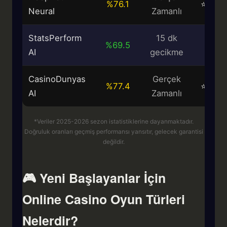
%76.1
⭐⭐⭐⭐
Neural
Zamanlı
StatsPerform
15 dk
%69.5
⭐⭐
AI
gecikme
CasinoDunyas
Gerçek
%77.4
⭐⭐⭐⭐
AI
Zamanlı
*Veriler 2025-2026 sezon istatistiklerine dayanmaktadır.
Doğruluk oranları geçmiş performansı yansıtır, gelecek garantisi
değildir.
🎮 Yeni Başlayanlar İçin
Online Casino Oyun Türleri
Nelerdir?