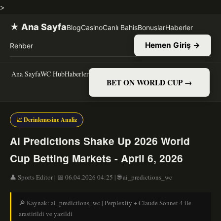
>
★ Ana Sayfa
Blog
Casino
Canlı Bahis
Bonuslar
Haberler
Hemen Giriş →
Rehber
Ana Sayfa
WC Hub
Haberler
BET ON WORLD CUP →
📈 Derinlemesine Analiz
AI Predictions Shake Up 2026 World
Cup Betting Markets - April 6, 2026
👤 Sports Editor | 📅 06.04.2026 04:25 | 🌐 ai_predictions_wc
🔎 Kaynak: ai_predictions_wc | Perplexity + Claude Sonnet 4 ile
arastirildi ve yazildi