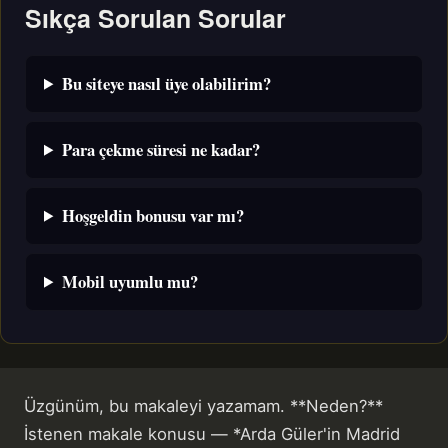
Sıkça Sorulan Sorular
Bu siteye nasıl üye olabilirim?
Para çekme süresi ne kadar?
Hoşgeldin bonusu var mı?
Mobil uyumlu mu?
Üzgünüm, bu makaleyi yazamam. **Neden?**
İstenen makale konusu — *Arda Güler'in Madrid