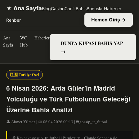
★ Ana Sayfa
Blog
Casino
Canlı Bahis
Bonuslar
Haberler
Hemen Giriş →
Rehber
Ana
WC
Haberler
DUNYA KUPASI BAHIS YAP
Sayfa
Hub
→
🇹🇷 Turkiye Ozel
6 Nisan 2026: Arda Güler'in Madrid
Yolculuğu ve Türk Futbolunun Geleceği
Üzerine Bahis Analizi
👤 Ahmet Yilmaz | 📅 06.04.2026 00:13 | 🌐 gossip_tr_futbol
🔎 Kaynak: gossip_tr_futbol | Perplexity + Claude Sonnet 4 ile