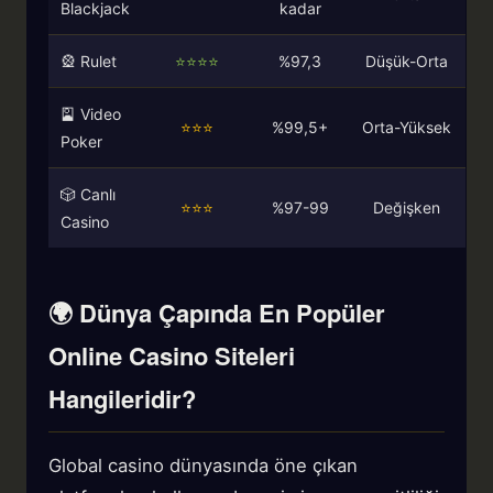
Blackjack
kadar
🎡 Rulet
⭐⭐⭐⭐
%97,3
Düşük-Orta
🎴 Video
⭐⭐⭐
%99,5+
Orta-Yüksek
Poker
🎲 Canlı
⭐⭐⭐
%97-99
Değişken
Casino
🌍 Dünya Çapında En Popüler
Online Casino Siteleri
Hangileridir?
Global casino dünyasında öne çıkan