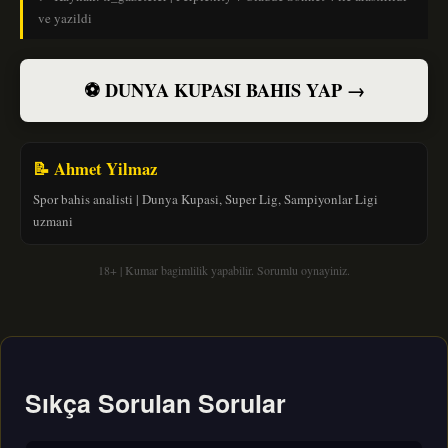
ve yazildi
⚽ DUNYA KUPASI BAHIS YAP →
📝 Ahmet Yilmaz
Spor bahis analisti | Dunya Kupasi, Super Lig, Sampiyonlar Ligi
uzmani
18+ | Kumar bagimlilik yapabilir. Sorumlu oynayiniz.
Sıkça Sorulan Sorular