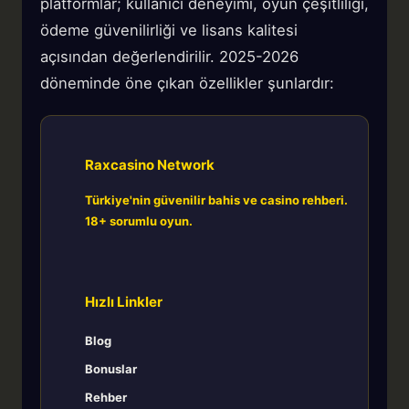
platformlar; kullanıcı deneyimi, oyun çeşitliliği,
ödeme güvenilirliği ve lisans kalitesi
açısından değerlendirilir. 2025-2026
döneminde öne çıkan özellikler şunlardır:
Raxcasino Network
Türkiye'nin güvenilir bahis ve casino rehberi.
18+ sorumlu oyun.
Hızlı Linkler
Blog
Bonuslar
Rehber