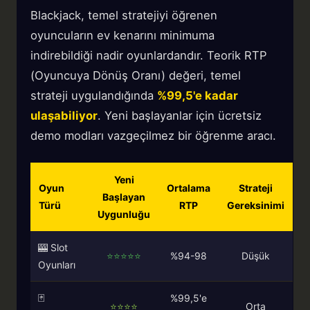
Blackjack, temel stratejiyi öğrenen
oyuncuların ev kenarını minimuma
indirebildiği nadir oyunlardandır. Teorik RTP
(Oyuncuya Dönüş Oranı) değeri, temel
strateji uygulandığında
%99,5'e kadar
ulaşabiliyor
. Yeni başlayanlar için ücretsiz
demo modları vazgeçilmez bir öğrenme aracı.
Yeni
Oyun
Ortalama
Strateji
Başlayan
Türü
RTP
Gereksinimi
Uygunluğu
🎰 Slot
⭐⭐⭐⭐⭐
%94-98
Düşük
Oyunları
🃏
%99,5'e
⭐⭐⭐⭐
Orta