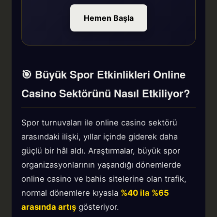
Hemen Başla
🎯 Büyük Spor Etkinlikleri Online
Casino Sektörünü Nasıl Etkiliyor?
Spor turnuvaları ile online casino sektörü
arasındaki ilişki, yıllar içinde giderek daha
güçlü bir hâl aldı. Araştırmalar, büyük spor
organizasyonlarının yaşandığı dönemlerde
online casino ve bahis sitelerine olan trafik,
normal dönemlere kıyasla
%40 ila %65
arasında artış
gösteriyor.