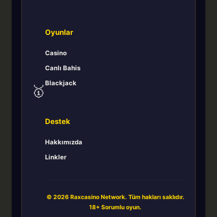
Oyunlar
Casino
Canlı Bahis
Blackjack
🥇
Destek
Hakkımızda
Linkler
© 2026 Raxcasino Network. Tüm hakları saklıdır.
18+ Sorumlu oyun.