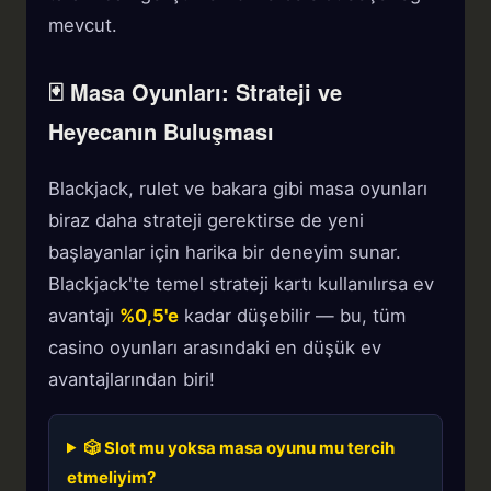
mevcut.
🃏 Masa Oyunları: Strateji ve
Heyecanın Buluşması
Blackjack, rulet ve bakara gibi masa oyunları
biraz daha strateji gerektirse de yeni
başlayanlar için harika bir deneyim sunar.
Blackjack'te temel strateji kartı kullanılırsa ev
avantajı
%0,5'e
kadar düşebilir — bu, tüm
casino oyunları arasındaki en düşük ev
avantajlarından biri!
🎲 Slot mu yoksa masa oyunu mu tercih
etmeliyim?