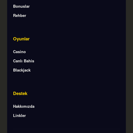
Bonuslar
Rehber
Oyunlar
Casino
Canlı Bahis
Blackjack
Destek
Hakkımızda
Linkler