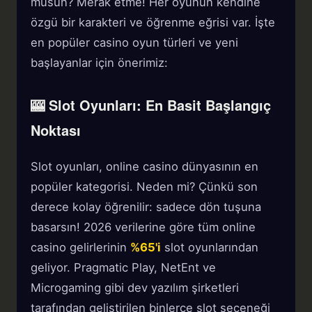
musun? Merak etme! Her oyunun kendine
özgü bir karakteri ve öğrenme eğrisi var. İşte
en popüler casino oyun türleri ve yeni
başlayanlar için önerimiz:
🎰 Slot Oyunları: En Basit Başlangıç
Noktası
Slot oyunları, online casino dünyasının en
popüler kategorisi. Neden mi? Çünkü son
derece kolay öğrenilir: sadece dön tuşuna
basarsın! 2026 verilerine göre tüm online
casino gelirlerinin
%65'i
slot oyunlarından
geliyor. Pragmatic Play, NetEnt ve
Microgaming gibi dev yazılım şirketleri
tarafından geliştirilen binlerce slot seçeneği