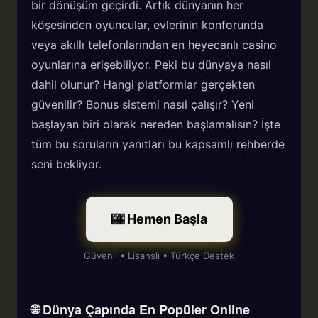
bir dönüşüm geçirdi. Artık dünyanın her
köşesinden oyuncular, evlerinin konforunda
veya akıllı telefonlarından en heyecanlı casino
oyunlarına erişebiliyor. Peki bu dünyaya nasıl
dahil olunur? Hangi platformlar gerçekten
güvenilir? Bonus sistemi nasıl çalışır? Yeni
başlayan biri olarak nereden başlamalısın? İşte
tüm bu soruların yanıtları bu kapsamlı rehberde
seni bekliyor.
🎰 Hemen Başla
Güvenli • Lisanslı • Türkçe Destek
🌐 Dünya Çapında En Popüler Online