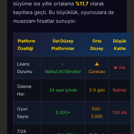
büyüme ise yıllık ortalama
%11,7
olarak
kayıtlara geçti. Bu büyüklük, oyunculara da
muazzam fırsatlar sunuyor.
Platform
Üst Düzey
Orta
Düşük
Özelliği
Platformlar
Düzey
Kalite
Lisans
✅
⚠️
❌ Yok
Durumu
Malta/UK/Gibraltar
Curacao
Ödeme
24 saat içinde
2-5 gün
Belirsiz
Hızı
Oyun
500-
5.000+
100 altı
Sayısı
2.000
7/24