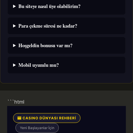
Bu siteye nasıl üye olabilirim?
Para çekme süresi ne kadar?
Hoşgeldin bonusu var mı?
Mobil uyumlu mu?
```html
🎰 CASINO DÜNYASI REHBERİ
Yeni Başlayanlar İçin