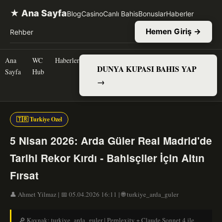
★ Ana Sayfa
Blog
Casino
Canlı Bahis
Bonuslar
Haberler
Hemen Giriş →
Rehber
Ana
WC
Haberler
DUNYA KUPASI BAHIS YAP
Sayfa
Hub
→
🇹🇷 Turkiye Ozel
5 Nisan 2026: Arda Güler Real Madrid'de
Tarihi Rekor Kırdı - Bahisçiler İçin Altın
Fırsat
👤 Ahmet Yilmaz | 📅 05.04.2026 16:11 | 🌐 turkiye_arda_guler
🔎 Kaynak: turkiye_arda_guler | Perplexity + Claude Sonnet 4 ile