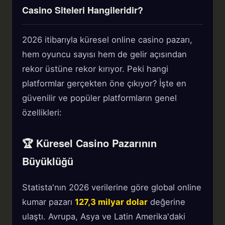
Casino Siteleri Hangileridir?
2026 itibarıyla küresel online casino pazarı,
hem oyuncu sayısı hem de gelir açısından
rekor üstüne rekor kırıyor. Peki hangi
platformlar gerçekten öne çıkıyor? İşte en
güvenilir ve popüler platformların genel
özellikleri:
🏆 Küresel Casino Pazarının
Büyüklüğü
Statista'nın 2026 verilerine göre global online
kumar pazarı
127,3 milyar dolar
değerine
ulaştı. Avrupa, Asya ve Latin Amerika'daki