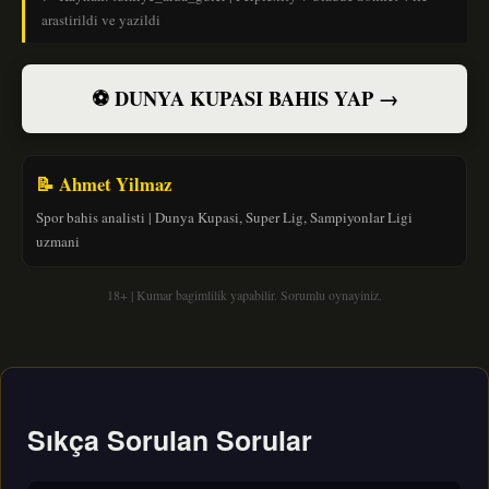
arastirildi ve yazildi
⚽ DUNYA KUPASI BAHIS YAP →
📝 Ahmet Yilmaz
Spor bahis analisti | Dunya Kupasi, Super Lig, Sampiyonlar Ligi
uzmani
18+ | Kumar bagimlilik yapabilir. Sorumlu oynayiniz.
Sıkça Sorulan Sorular