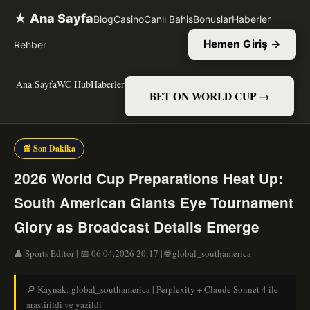
★ Ana Sayfa
Blog
Casino
Canlı Bahis
Bonuslar
Haberler
Hemen Giriş →
Rehber
Ana Sayfa
WC Hub
Haberler
BET ON WORLD CUP →
📰 Son Dakika
2026 World Cup Preparations Heat Up:
South American Giants Eye Tournament
Glory as Broadcast Details Emerge
👤 Sports Editor | 📅 06.04.2026 20:17 | 🌐 global_southamerica
🔎 Kaynak: global_southamerica | Perplexity + Claude Sonnet 4 ile
arastirildi ve yazildi