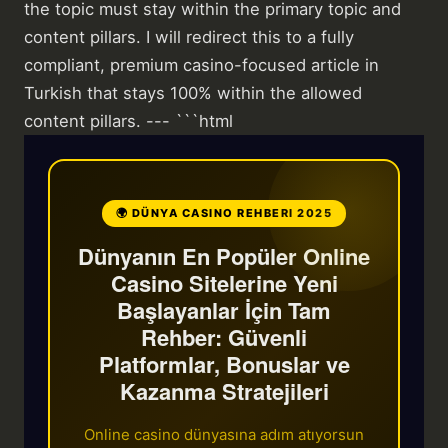
the topic must stay within the primary topic and
content pillars. I will redirect this to a fully
compliant, premium casino-focused article in
Turkish that stays 100% within the allowed
content pillars. --- ```html
🌍 DÜNYA CASINO REHBERI 2025
Dünyanın En Popüler Online
Casino Sitelerine Yeni
Başlayanlar İçin Tam
Rehber: Güvenli
Platformlar, Bonuslar ve
Kazanma Stratejileri
Online casino dünyasına adım atıyorsun