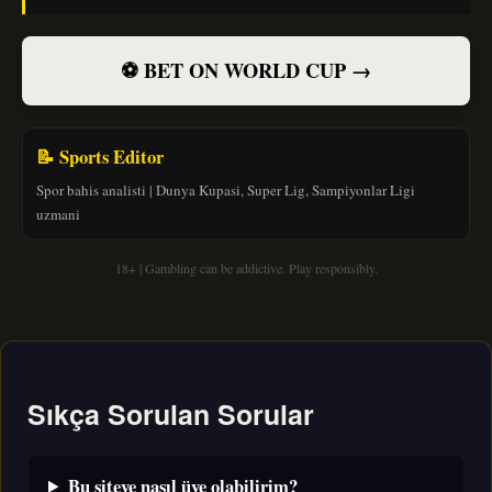
⚽ BET ON WORLD CUP →
📝 Sports Editor
Spor bahis analisti | Dunya Kupasi, Super Lig, Sampiyonlar Ligi
uzmani
18+ | Gambling can be addictive. Play responsibly.
Sıkça Sorulan Sorular
Bu siteye nasıl üye olabilirim?