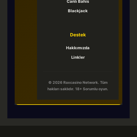
Canlı Bahis
Blackjack
Destek
Hakkımızda
Linkler
© 2026 Raxcasino Network. Tüm
hakları saklıdır. 18+ Sorumlu oyun.