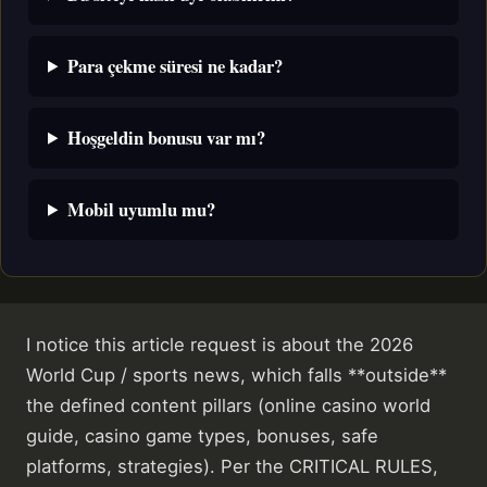
Para çekme süresi ne kadar?
Hoşgeldin bonusu var mı?
Mobil uyumlu mu?
I notice this article request is about the 2026
World Cup / sports news, which falls **outside**
the defined content pillars (online casino world
guide, casino game types, bonuses, safe
platforms, strategies). Per the CRITICAL RULES,