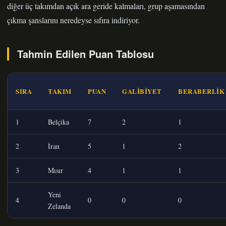
diğer üç takımdan açık ara geride kalmaları, grup aşamasından
çıkma şanslarını neredeyse sıfıra indiriyor.
Tahmin Edilen Puan Tablosu
SIRA
TAKIM
PUAN
GALIBIYET
BERABERLIK
1
Belçika
7
2
1
2
İran
5
1
2
3
Mısır
4
1
1
Yeni
4
0
0
0
Zelanda