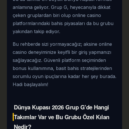
anlamına geliyor. Grup G, heyecanıyla dikkat
çeken gruplardan biri olup online casino
platformlarındaki bahis piyasaları da bu grubu
yakından takip ediyor.
Bu rehberde sizi yormayacağız; aksine online
casino deneyiminize keyifli bir giriş yapmanızı
sağlayacağız. Güvenli platform seçiminden
bonus kullanımına, basit bahis stratejilerinden
sorumlu oyun ipuçlarına kadar her şey burada.
Hadi başlayalım!
Dünya Kupası 2026 Grup G'de Hangi
Takımlar Var ve Bu Grubu Özel Kılan
Nedir?