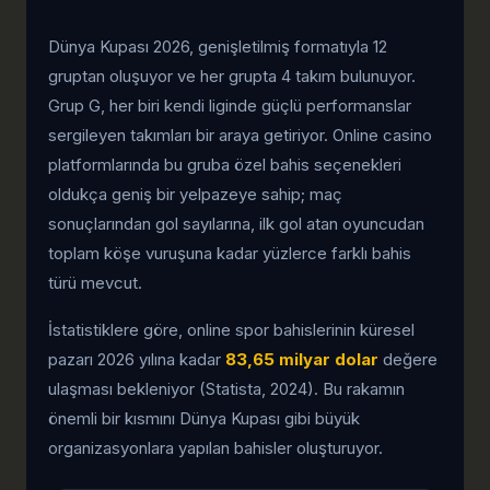
Dünya Kupası 2026, genişletilmiş formatıyla 12
gruptan oluşuyor ve her grupta 4 takım bulunuyor.
Grup G, her biri kendi liginde güçlü performanslar
sergileyen takımları bir araya getiriyor. Online casino
platformlarında bu gruba özel bahis seçenekleri
oldukça geniş bir yelpazeye sahip; maç
sonuçlarından gol sayılarına, ilk gol atan oyuncudan
toplam köşe vuruşuna kadar yüzlerce farklı bahis
türü mevcut.
İstatistiklere göre, online spor bahislerinin küresel
pazarı 2026 yılına kadar
83,65 milyar dolar
değere
ulaşması bekleniyor (Statista, 2024). Bu rakamın
önemli bir kısmını Dünya Kupası gibi büyük
organizasyonlara yapılan bahisler oluşturuyor.