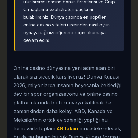
uluslararası casino bonus fırsatlarını ve Grup
G maçlarına özel strateji ipuçlarını
bulabilirsiniz. Dünya çapında en popüler
online casino siteleri üzerinden nasıl oyun
oynayacağınızı öğrenmek için okumaya
devam edin!
Online casino dünyasına yeni adım atan biri
olarak sizi sıcacık karşılıyoruz! Dünya Kupası
2026, milyonlarca insanın heyecanla beklediği
dev bir spor organizasyonu ve online casino
platformlarında bu turnuvaya katılmak her
zamankinden daha kolay. ABD, Kanada ve
Meksika'nın ortak ev sahipliği yaptığı bu
turnuvada toplam
48 takım
mücadele edecek;
bu da tarihte en büyük Dünya Kupası formatı