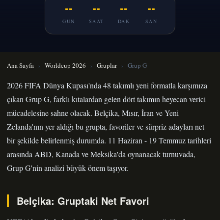
--
--
--
--
GUN
SAAT
DAK
SAN
Ana Sayfa
›
Worldcup 2026
›
Gruplar
›
Grup G
2026 FIFA Dünya Kupası'nda 48 takımlı yeni formatla karşımıza
çıkan Grup G, farklı kıtalardan gelen dört takımın heyecan verici
mücadelesine sahne olacak. Belçika, Mısır, İran ve Yeni
Zelanda'nın yer aldığı bu grupta, favoriler ve sürpriz adayları net
bir şekilde belirlenmiş durumda. 11 Haziran - 19 Temmuz tarihleri
arasında ABD, Kanada ve Meksika'da oynanacak turnuvada,
Grup G'nin analizi büyük önem taşıyor.
Belçika: Gruptaki Net Favori