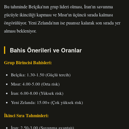
Bu tahminde Belçika'nın grup lideri olması, İran'ın savunma
gücüyle ikinciliği kapması ve Mısır'ın üçüncü sırada kalması
öngörülüyor. Yeni Zelanda'nın ise puansız kalarak son sırada yer
alması bekleniyor.
Bahis Önerileri ve Oranlar
Grup Birincisi Bahisleri:
Belçika: 1.30-1.50 (Güçlü tercih)
Mısır: 4.00-5.00 (Orta risk)
İran: 6.00-8.00 (Yüksek risk)
Yeni Zelanda: 15.00+ (Çok yüksek risk)
İkinci Sıra Tahminleri:
İran: 2.50-3.00 (Savunma avantajı)