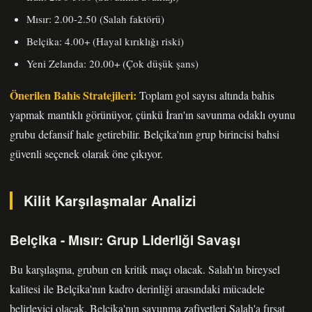
Mısır: 2.00-2.50 (Salah faktörü)
Belçika: 4.00+ (Hayal kırıklığı riski)
Yeni Zelanda: 20.00+ (Çok düşük şans)
Önerilen Bahis Stratejileri:
Toplam gol sayısı altında bahis
yapmak mantıklı görünüyor, çünkü İran'ın savunma odaklı oyunu
grubu defansif hale getirebilir. Belçika'nın grup birincisi bahsi
güvenli seçenek olarak öne çıkıyor.
Kilit Karşılaşmalar Analizi
Belçika - Mısır: Grup Liderliği Savaşı
Bu karşılaşma, grubun en kritik maçı olacak. Salah'ın bireysel
kalitesi ile Belçika'nın kadro derinliği arasındaki mücadele
belirleyici olacak. Belçika'nın savunma zafiyetleri Salah'a fırsat