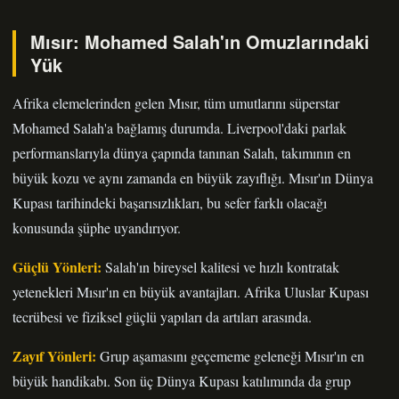
Mısır: Mohamed Salah'ın Omuzlarındaki
Yük
Afrika elemelerinden gelen Mısır, tüm umutlarını süperstar
Mohamed Salah'a bağlamış durumda. Liverpool'daki parlak
performanslarıyla dünya çapında tanınan Salah, takımının en
büyük kozu ve aynı zamanda en büyük zayıflığı. Mısır'ın Dünya
Kupası tarihindeki başarısızlıkları, bu sefer farklı olacağı
konusunda şüphe uyandırıyor.
Güçlü Yönleri:
Salah'ın bireysel kalitesi ve hızlı kontratak
yetenekleri Mısır'ın en büyük avantajları. Afrika Uluslar Kupası
tecrübesi ve fiziksel güçlü yapıları da artıları arasında.
Zayıf Yönleri:
Grup aşamasını geçememe geleneği Mısır'ın en
büyük handikabı. Son üç Dünya Kupası katılımında da grup