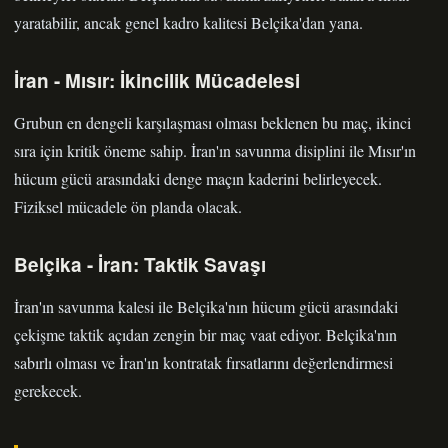
yaratabilir, ancak genel kadro kalitesi Belçika'dan yana.
İran - Mısır: İkincilik Mücadelesi
Grubun en dengeli karşılaşması olması beklenen bu maç, ikinci
sıra için kritik öneme sahip. İran'ın savunma disiplini ile Mısır'ın
hücum gücü arasındaki denge maçın kaderini belirleyecek.
Fiziksel mücadele ön planda olacak.
Belçika - İran: Taktik Savaşı
İran'ın savunma kalesi ile Belçika'nın hücum gücü arasındaki
çekişme taktik açıdan zengin bir maç vaat ediyor. Belçika'nın
sabırlı olması ve İran'ın kontratak fırsatlarını değerlendirmesi
gerekecek.