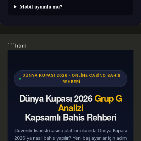
Mobil uyumlu mu?
```html
DÜNYA KUPASI 2026 · ONLINE CASINO BAHIS
REHBERI
Dünya Kupası 2026
Grup G
Analizi
Kapsamlı Bahis Rehberi
Güvenilir lisanslı casino platformlarında Dünya Kupası
2026'ya nasıl bahis yapılır? Yeni başlayanlar için adım