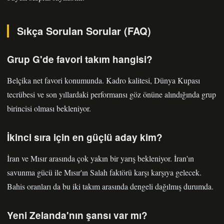
Sıkça Sorulan Sorular (FAQ)
Grup G'de favori takım hangisi?
Belçika net favori konumunda. Kadro kalitesi, Dünya Kupası
tecrübesi ve son yıllardaki performansı göz önüne alındığında grup
birincisi olması bekleniyor.
İkinci sıra için en güçlü aday kim?
İran ve Mısır arasında çok yakın bir yarış bekleniyor. İran'ın
savunma gücü ile Mısır'ın Salah faktörü karşı karşıya gelecek.
Bahis oranları da bu iki takım arasında dengeli dağılmış durumda.
Yeni Zelanda'nın şansı var mı?