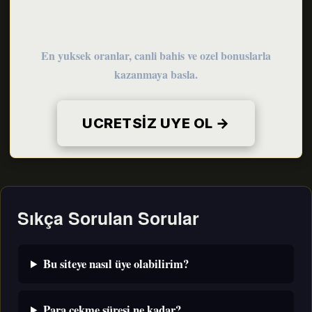
Basla
En yuksek oranlar, canli bahis ve ozel bonuslarla
kazanmaya basla.
UCRETSIZ UYE OL →
Sıkça Sorulan Sorular
Bu siteye nasıl üye olabilirim?
Para çekme süresi ne kadar?