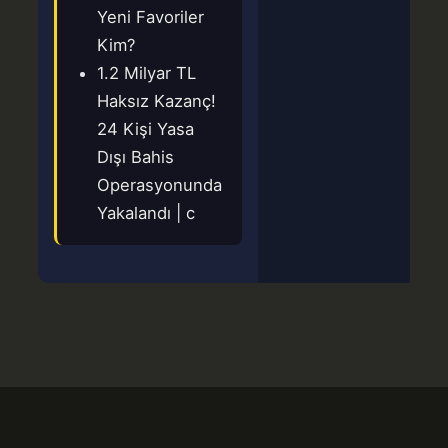
Yeni Favoriler
Kim?
1.2 Milyar TL
Haksız Kazanç!
24 Kişi Yasa
Dışı Bahis
Operasyonunda
Yakalandı | c