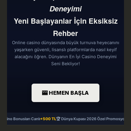
Deneyimi
Yeni Başlayanlar İçin Eksiksiz
Rehber
Online casino dünyasında büyük turnuva heyecanını
yaşarken güvenli, lisanslı platformlarda nasıl keyif
alacağını öğren. Dünyanın En İyi Casino Deneyimi
Seni Bekliyor!
🎰 HEMEN BAŞLA
Casino Bonusları Canlı
+500 TL
🏆 Dünya Kupası 2026 Özel Promosyonlar