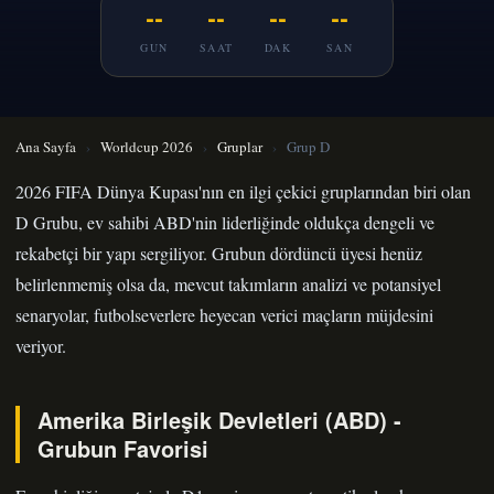
--
--
--
--
GUN
SAAT
DAK
SAN
Ana Sayfa
›
Worldcup 2026
›
Gruplar
›
Grup D
2026 FIFA Dünya Kupası'nın en ilgi çekici gruplarından biri olan
D Grubu, ev sahibi ABD'nin liderliğinde oldukça dengeli ve
rekabetçi bir yapı sergiliyor. Grubun dördüncü üyesi henüz
belirlenmemiş olsa da, mevcut takımların analizi ve potansiyel
senaryolar, futbolseverlere heyecan verici maçların müjdesini
veriyor.
Amerika Birleşik Devletleri (ABD) -
Grubun Favorisi