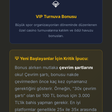
💎
VIP Turnuva Bonusu
Büyük spor organizasyonları döneminde düzenlenen
özel casino turnuvalarına katılım ve ödül havuzu
bonusları.
💡 Yeni Başlayanlar İçin Kritik İpucu:
Bonus alırken mutlaka
çevrim şartlarını
oku! Çevrim şartı, bonusu nakde
çevirmeden önce kaç kez oynamanız
gerektiğini gösterir. Örneğin, "30x çevrim
şartı" olan bir 100 TL bonus için 3.000
TL'lik bahis yapman gerekir. En iyi
platformlar genellikle 25x ile 35x arasında