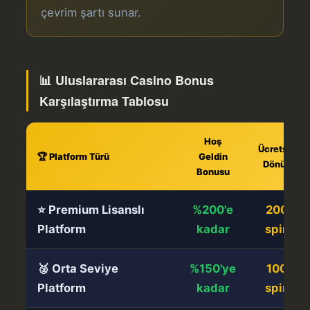
çevrim şartı sunar.
📊 Uluslararası Casino Bonus
Karşılaştırma Tablosu
Hoş
Ücretsiz
🏆 Platform Türü
Geldin
Dönüş
Bonusu
⭐ Premium Lisanslı
%200'e
200
Platform
kadar
spin
🥈 Orta Seviye
%150'ye
100
Platform
kadar
spin