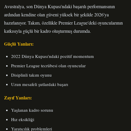
Avustralya, son Dünya Kupası'ndaki başarılı performansının
ardından kendine olan güveni yüksek bir şekilde 2026'ya
hazırlanıyor. Takım, özellikle Premier League'deki oyuncularının
katkısıyla güçlü bir kadro oluşturmuş durumda.
Güçlü Yanları:
2022 Dünya Kupası'ndaki pozitif momentum
Premier League tecrübesi olan oyuncular
Disiplinli takım oyunu
Uzun mesafeli şutlardaki başarı
Zayıf Yanları:
Yaşlanan kadro sorunu
Hız eksikliği
Yaratıcılık problemleri