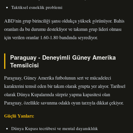
Taktiksel esneklik problemi
ABD'nin grup birinciliği şansı oldukça yüksek görünüyor. Bahis
oranları da bu durumu destekliyor ve takımın grup lideri olması
için verilen oranlar 1.60-1.80 bandında seyrediyor.
Paraguay - Deneyimli Güney Amerika
Temsilcisi
Paraguay, Güney Amerika futbolunun sert ve mücadeleci
karakterini temsil eden bir takım olarak grupta yer alıyor. Tarihsel
olarak Dünya Kupalarında sürpriz yapma kapasitesi olan
Paraguay, özellikle savunma odaklı oyun tarzıyla dikkat çekiyor.
Güçlü Yanları:
Dünya Kupası tecrübesi ve mental dayanıklılık