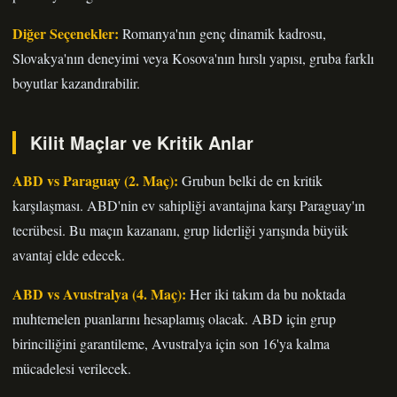
Diğer Seçenekler:
Romanya'nın genç dinamik kadrosu,
Slovakya'nın deneyimi veya Kosova'nın hırslı yapısı, gruba farklı
boyutlar kazandırabilir.
Kilit Maçlar ve Kritik Anlar
ABD vs Paraguay (2. Maç):
Grubun belki de en kritik
karşılaşması. ABD'nin ev sahipliği avantajına karşı Paraguay'ın
tecrübesi. Bu maçın kazananı, grup liderliği yarışında büyük
avantaj elde edecek.
ABD vs Avustralya (4. Maç):
Her iki takım da bu noktada
muhtemelen puanlarını hesaplamış olacak. ABD için grup
birinciliğini garantileme, Avustralya için son 16'ya kalma
mücadelesi verilecek.