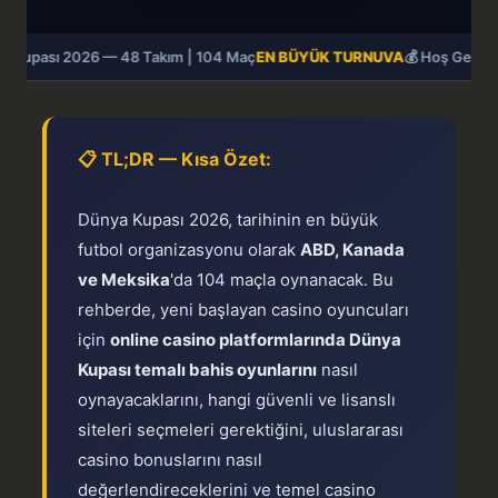
a Kupası 2026 — 48 Takım | 104 Maç
EN BÜYÜK TURNUVA
💰 Hoş Geldin
📋 TL;DR — Kısa Özet:
Dünya Kupası 2026, tarihinin en büyük
futbol organizasyonu olarak
ABD, Kanada
ve Meksika
'da 104 maçla oynanacak. Bu
rehberde, yeni başlayan casino oyuncuları
için
online casino platformlarında Dünya
Kupası temalı bahis oyunlarını
nasıl
oynayacaklarını, hangi güvenli ve lisanslı
siteleri seçmeleri gerektiğini, uluslararası
casino bonuslarını nasıl
değerlendireceklerini ve temel casino