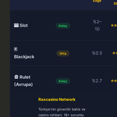
Edge
S
%2–
🎰 Slot
⭐⭐
Kolay
10
🃏
%0.5
⭐
Orta
Blackjack
🎡 Rulet
%2.7
⭐⭐
Kolay
(Avrupa)
Raxcasino Network
Türkiye'nin güvenilir bahis ve
casino rehberi. 18+ sorumlu