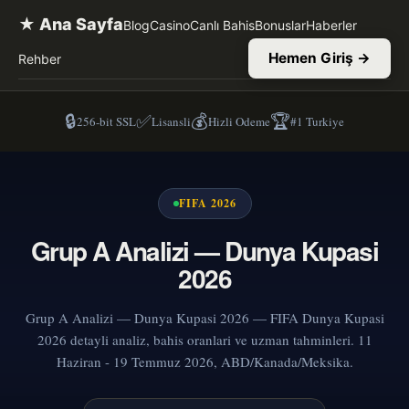
★ Ana Sayfa
Blog
Casino
Canlı Bahis
Bonuslar
Haberler
Hemen Giriş →
Rehber
🔒
✅
💰
🏆
256-bit SSL
Lisansli
Hizli Odeme
#1 Turkiye
FIFA 2026
Grup A Analizi — Dunya Kupasi
2026
Grup A Analizi — Dunya Kupasi 2026 — FIFA Dunya Kupasi
2026 detayli analiz, bahis oranlari ve uzman tahminleri. 11
Haziran - 19 Temmuz 2026, ABD/Kanada/Meksika.