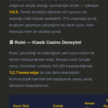
edge
) en düşük olduğu oyunlardan biridir — yaklaşık
%0.5
. Temel stratejiyi öğrenen bir oyuncu, bu
avantajı ciddi ölçüde azaltabilir. 21'e ulaşmaya ya da
krupiyeri geçmeye çalıştığınız bu kartlı oyun, hem
heyecan hem de strateji sunar.
🎡 Rulet — Klasik Casino Deneyimi
Rulet, görselliği ve sadeliğiyle yeni oyuncuların ilk
tercihi olmaya devam eder. Avrupa ruleti (
single
zero
), Amerikan ruletiyle (%5.26) kıyaslandığında
%2.7 house edge
ile çok daha avantajlıdır.
Kırmızı/siyah bahisleriyle başlayarak yavaş yavaş
deneyim kazanabilirsin.
Y
House
Oyun Türü
Zorluk
Oy