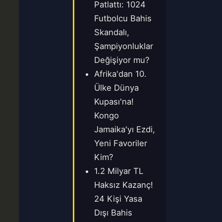
Patlattı: 1024
Futbolcu Bahis
Skandalı,
Şampiyonluklar
Değişiyor mu?
Afrika'dan 10.
Ülke Dünya
Kupası'na!
Kongo
Jamaika'yı Ezdi,
Yeni Favoriler
Kim?
1.2 Milyar TL
Haksız Kazanç!
24 Kişi Yasa
Dışı Bahis