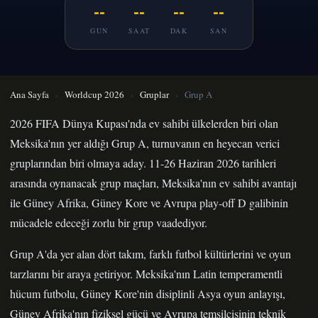
--
--
--
--
GUN
SAAT
DAK
SAN
Ana Sayfa
›
Worldcup 2026
›
Gruplar
›
Grup A
2026 FIFA Dünya Kupası'nda ev sahibi ülkelerden biri olan
Meksika'nın yer aldığı Grup A, turnuvanın en heyecan verici
gruplarından biri olmaya aday. 11-26 Haziran 2026 tarihleri
arasında oynanacak grup maçları, Meksika'nın ev sahibi avantajı
ile Güney Afrika, Güney Kore ve Avrupa play-off D galibinin
mücadele edeceği zorlu bir grup vaadediyor.
Grup A'da yer alan dört takım, farklı futbol kültürlerini ve oyun
tarzlarını bir araya getiriyor. Meksika'nın Latin temperamentli
hücum futbolu, Güney Kore'nin disiplinli Asya oyun anlayışı,
Güney Afrika'nın fiziksel gücü ve Avrupa temsilcisinin teknik