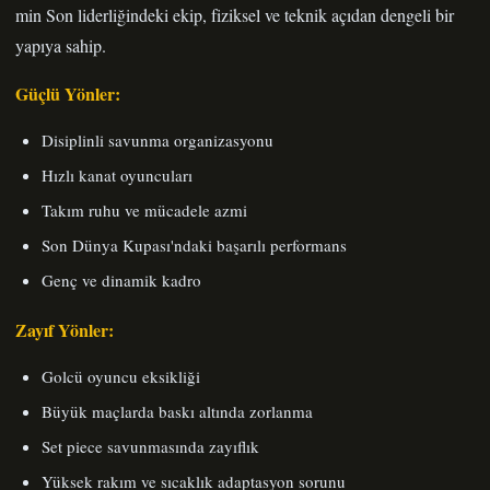
min Son liderliğindeki ekip, fiziksel ve teknik açıdan dengeli bir
yapıya sahip.
Güçlü Yönler:
Disiplinli savunma organizasyonu
Hızlı kanat oyuncuları
Takım ruhu ve mücadele azmi
Son Dünya Kupası'ndaki başarılı performans
Genç ve dinamik kadro
Zayıf Yönler:
Golcü oyuncu eksikliği
Büyük maçlarda baskı altında zorlanma
Set piece savunmasında zayıflık
Yüksek rakım ve sıcaklık adaptasyon sorunu