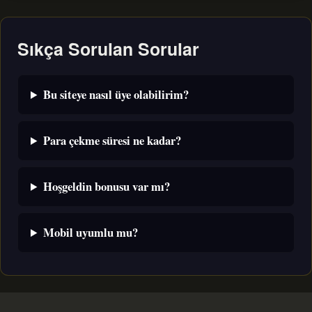
Sıkça Sorulan Sorular
Bu siteye nasıl üye olabilirim?
Para çekme süresi ne kadar?
Hoşgeldin bonusu var mı?
Mobil uyumlu mu?