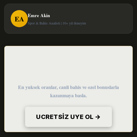
Emre Akin
EA
Spor & Bahis Analisti | 10+ yil deneyim
Hemen Bahis Yapmaya
Basla
En yuksek oranlar, canli bahis ve ozel bonuslarla
kazanmaya basla.
UCRETSIZ UYE OL →