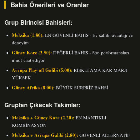
Bahis Önerileri ve Oranlar
Grup Birincisi Bahisleri:
Meksika (1.80):
EN GÜVENLİ BAHİS - Ev sahibi avantajı ve
deneyim
Güney Kore (3.50):
DEĞERLİ BAHİS - Son performansları
umut vaat ediyor
Avrupa Play-off Galibi (5.00):
RİSKLİ AMA KAR MARJI
YÜKSEK
Güney Afrika (8.00):
BÜYÜK SÜRPRİZ BAHSİ
Gruptan Çıkacak Takımlar:
Meksika + Güney Kore (2.20):
EN MANTIKLI
KOMBİNASYON
Meksika + Avrupa Galibi (2.80):
GÜVENLİ ALTERNATİF