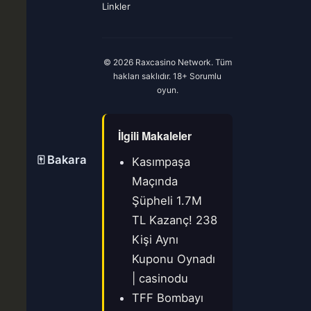
Linkler
© 2026 Raxcasino Network. Tüm
hakları saklıdır. 18+ Sorumlu
oyun.
İlgili Makaleler
🀄 Bakara
Kasımpaşa
Maçında
Şüpheli 1.7M
TL Kazanç! 238
Kişi Aynı
Kuponu Oynadı
| casinodu
TFF Bombayı