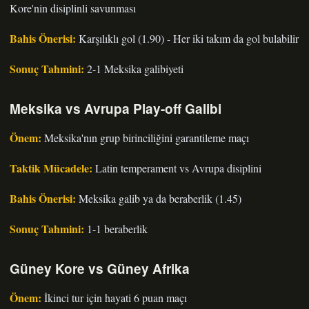
Kore'nin disiplinli savunması
Bahis Önerisi:
Karşılıklı gol (1.90) - Her iki takım da gol bulabilir
Sonuç Tahmini:
2-1 Meksika galibiyeti
Meksika vs Avrupa Play-off Galibi
Önem:
Meksika'nın grup birinciliğini garantileme maçı
Taktik Mücadele:
Latin temperament vs Avrupa disiplini
Bahis Önerisi:
Meksika galib ya da beraberlik (1.45)
Sonuç Tahmini:
1-1 beraberlik
Güney Kore vs Güney Afrika
Önem:
İkinci tur için hayati 6 puan maçı