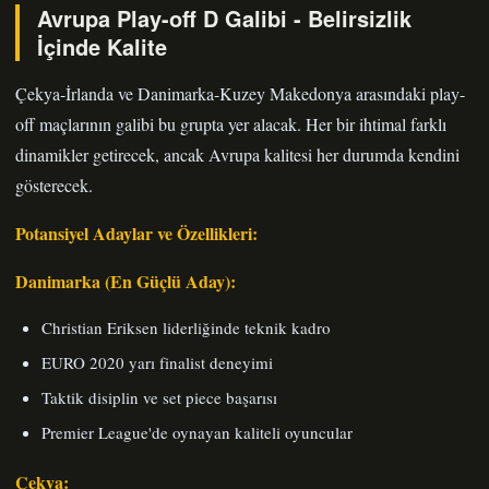
Avrupa Play-off D Galibi - Belirsizlik
İçinde Kalite
Çekya-İrlanda ve Danimarka-Kuzey Makedonya arasındaki play-
off maçlarının galibi bu grupta yer alacak. Her bir ihtimal farklı
dinamikler getirecek, ancak Avrupa kalitesi her durumda kendini
gösterecek.
Potansiyel Adaylar ve Özellikleri:
Danimarka (En Güçlü Aday):
Christian Eriksen liderliğinde teknik kadro
EURO 2020 yarı finalist deneyimi
Taktik disiplin ve set piece başarısı
Premier League'de oynayan kaliteli oyuncular
Çekya: