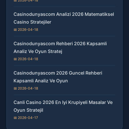
📅 2026-04-18
Casinodunyascom Analizi 2026 Matematiksel
Casino Stratejiler
📅 2026-04-18
Casinodunyascom Rehberi 2026 Kapsamli
Analiz Ve Oyun Stratej
📅 2026-04-18
Casinodunyascom 2026 Guncel Rehberi
Kapsamli Analiz Ve Oyun
📅 2026-04-18
Canli Casino 2026 En Iyi Krupiyeli Masalar Ve
Oyun Stratejil
📅 2026-04-17