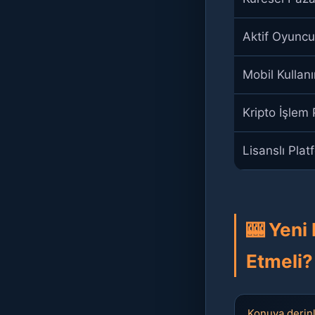
Aktif Oyuncu
Mobil Kullan
Kripto İşlem 
Lisanslı Plat
🎰 Yeni
Etmeli?
Konuya derinl