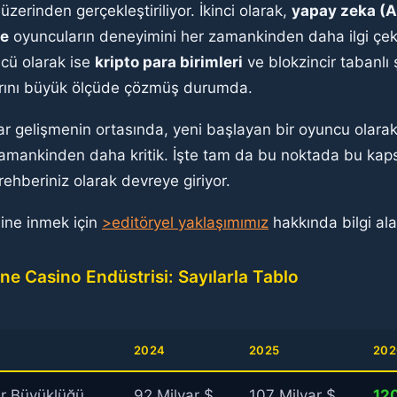
üzerinden gerçekleştiriliyor. İkinci olarak,
yapay zeka (AI
me
oyuncuların deneyimini her zamankinden daha ilgi çeki
ncü olarak ise
kripto para birimleri
ve blokzincir tabanlı ş
rını büyük ölçüde çözmüş durumda.
 gelişmenin ortasında, yeni başlayan bir oyuncu olarak
amankinden daha kritik. İşte tam da bu noktada bu kaps
 rehberiniz olarak devreye giriyor.
ine inmek için
>editöryel yaklaşımımız
hakkında bilgi alab
ne Casino Endüstrisi: Sayılarla Tablo
2024
2025
202
ar Büyüklüğü
92 Milyar $
107 Milyar $
120