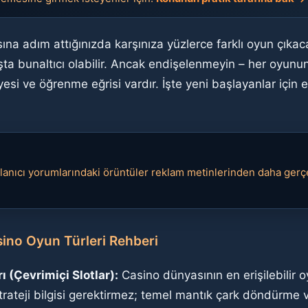
na adım attığınızda karşınıza yüzlerce farklı oyun çıkaca
 başta bunaltıcı olabilir. Ancak endişelenmeyin – her oyun
iyesi ve öğrenme eğrisi vardır. İşte yeni başlayanlar için
llanıcı yorumlarındaki örüntüler reklam metinlerinden daha gerçe
ino Oyun Türleri Rehberi
rı (Çevrimiçi Slotlar):
Casino dünyasının en erişilebilir oy
trateji bilgisi gerektirmez; temel mantık çark döndürme