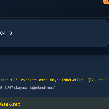
E
-04-18
7 Nisan 2026 | ✍️ Yazar: Casino Dünyası Editöryel Ekibi | ⏱️ Okuma Sü
/5 (1.247 okuyucu değerlendirmesi)
 Kısa Özet: