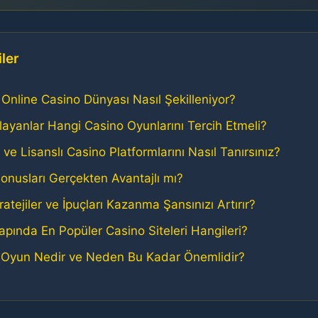
iler
Online Casino Dünyası Nasıl Şekilleniyor?
layanlar Hangi Casino Oyunlarını Tercih Etmeli?
 ve Lisanslı Casino Platformlarını Nasıl Tanırsınız?
onusları Gerçekten Avantajlı mı?
atejiler ve İpuçları Kazanma Şansınızı Artırır?
pında En Popüler Casino Siteleri Hangileri?
 Oyun Nedir ve Neden Bu Kadar Önemlidir?