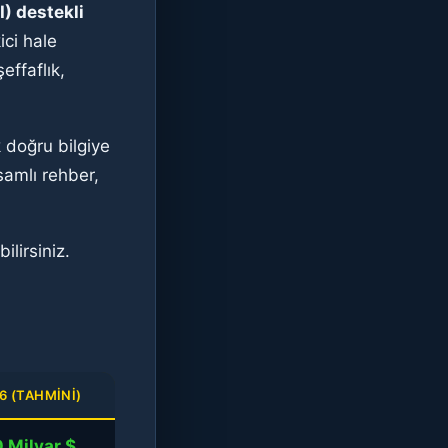
) destekli
ci hale
effaflık,
 doğru bilgiye
amlı rehber,
ilirsiniz.
6 (TAHMINI)
 Milyar $