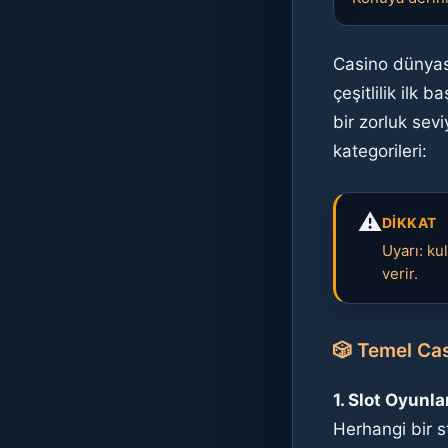
Casino dünyası
çeşitlilik ilk
bir zorluk sev
kategorileri:
⚠️
DIKKAT
Uyarı: ku
verir.
🎲 Temel Cas
1. Slot Oyunla
Herhangi bir s