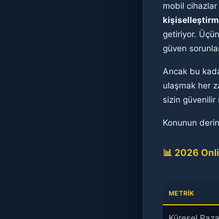
mobil cihazlar 
kişiselleştir
getiriyor. Üçü
güven sorunla
Ancak bu kadar
ulaşmak her z
sizin güvenilir
Konunun derin
📊 2026 Onli
METRIK
Küresel Paz