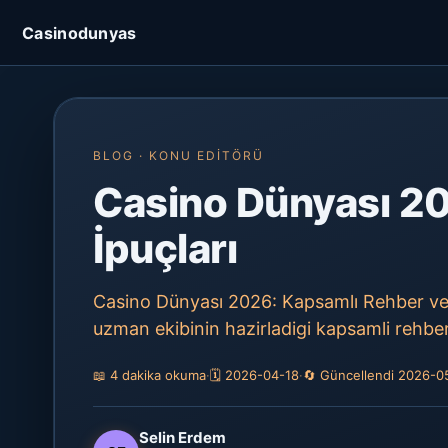
Casinodunyas
BLOG · KONU EDITÖRÜ
Casino Dünyası 20
İpuçları
Casino Dünyası 2026: Kapsamlı Rehber ve 
uzman ekibinin hazirladigi kapsamli rehber
📖 4 dakika okuma
·
🗓️ 2026-04-18
·
🔄 Güncellendi 2026-0
Selin Erdem