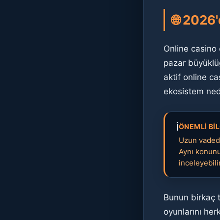
🌐 2026
Online casino 
pazar büyüklü
aktif online 
ekosistem ned
ℹ️
ÖNEMLI BIL
Uzun vadede 
Aynı konunun
inceleyebili
Bunun birkaç 
oyunlarını herk