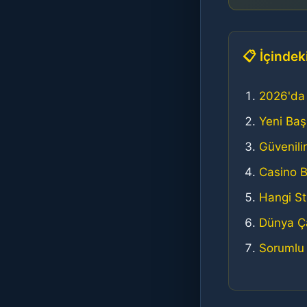
📋 İçindek
2026'da 
Yeni Baş
Güvenilir
Casino B
Hangi Str
Dünya Ça
Sorumlu