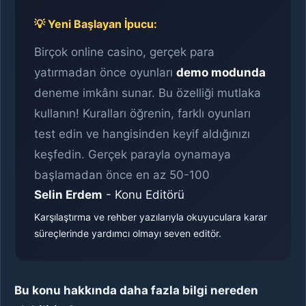
💡 Yeni Başlayan İpucu:
Birçok online casino, gerçek para
yatırmadan önce oyunları
demo modunda
deneme imkânı sunar. Bu özelliği mutlaka
kullanın! Kuralları öğrenin, farklı oyunları
test edin ve hangisinden keyif aldığınızı
keşfedin. Gerçek parayla oynamaya
başlamadan önce en az 50-100
Selin Erdem
- Konu Editörü
Karşılaştırma ve rehber yazılarıyla okuyuculara karar
süreçlerinde yardımcı olmayı seven editör.
Bu konu hakkında daha fazla bilgi nereden