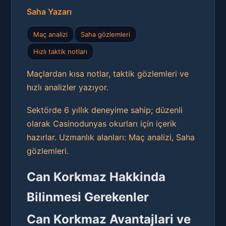
Saha Yazarı
Maç analizi
Saha gözlemleri
Hızlı taktik notları
Maçlardan kısa notlar, taktik gözlemleri ve
hızlı analizler yazıyor.
Sektörde 6 yıllık deneyime sahip; düzenli
olarak Casinodunyas okurları için içerik
hazırlar. Uzmanlık alanları: Maç analizi, Saha
gözlemleri.
Can Korkmaz Hakkinda
Bilinmesi Gerekenler
Can Korkmaz Avantajlari ve