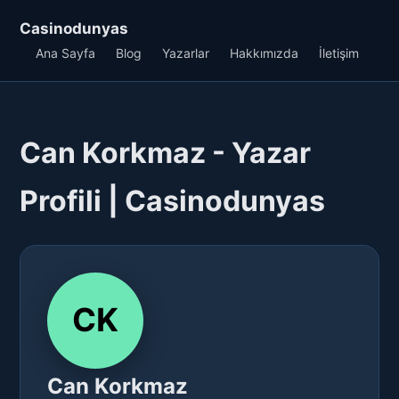
Casinodunyas
Ana Sayfa
Blog
Yazarlar
Hakkımızda
İletişim
Can Korkmaz - Yazar
Profili | Casinodunyas
CK
Can Korkmaz