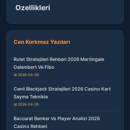
Ozellikleri
Can Korkmaz Yazıları
Rulet Stratejileri Rehberi 2026 Martingale
Dalembert Ve Fibo
📅 2026-04-28
Canli Blackjack Stratejileri 2026 Casino Kart
Sayma Teknikle
📅 2026-04-28
Baccarat Banker Vs Player Analizi 2026
Casino Rehberi