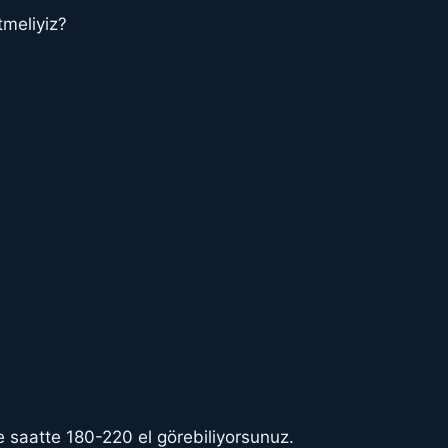
tmeliyiz?
e saatte 180-220 el görebiliyorsunuz.