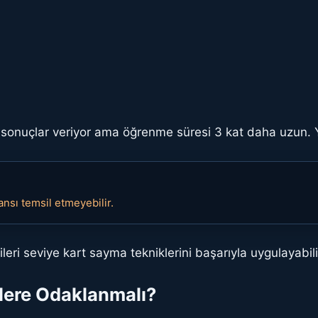
sonuçlar veriyor ama öğrenme süresi 3 kat daha uzun. Y
ansı temsil etmeyebilir.
ri seviye kart sayma tekniklerini başarıyla uygulayabili
rlere Odaklanmalı?