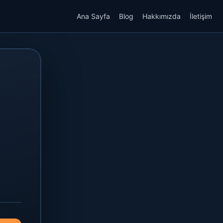
Ana Sayfa
Blog
Hakkımızda
İletişim