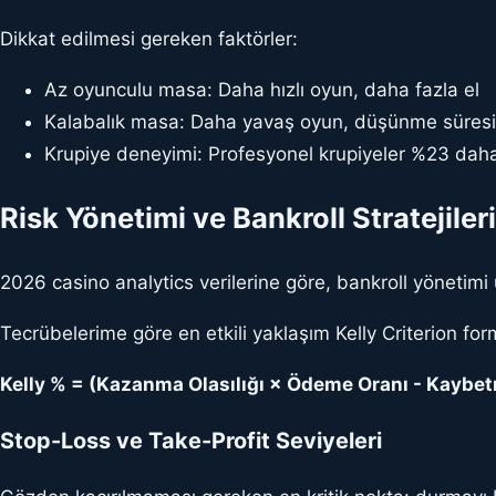
Dikkat edilmesi gereken faktörler:
Az oyunculu masa: Daha hızlı oyun, daha fazla el
Kalabalık masa: Daha yavaş oyun, düşünme süresi
Krupiye deneyimi: Profesyonel krupiyeler %23 daha 
Risk Yönetimi ve Bankroll Stratejiler
2026 casino analytics verilerine göre, bankroll yönetim
Tecrübelerime göre en etkili yaklaşım Kelly Criterion fo
Kelly % = (Kazanma Olasılığı × Ödeme Oranı - Kaybet
Stop-Loss ve Take-Profit Seviyeleri