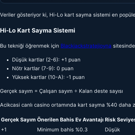
Veriler gösteriyor ki, Hi-Lo kart sayma sistemi en popü
Hi-Lo Kart Sayma Sistemi
Bu tekniği öğrenmek için
Blackjackstratejioyna
sitesindek
Düşük kartlar (2-6): +1 puan
Nötr kartlar (7-9): 0 puan
Yüksek kartlar (10-A): -1 puan
Gerçek sayım = Çalışan sayım ÷ Kalan deste sayısı
Acikcasi canlı casino ortamında kart sayma %40 daha zor
Gerçek Sayım
Önerilen Bahis
Ev Avantajı
Risk Seviye
+1
Minimum bahis
%0.3
Düşük