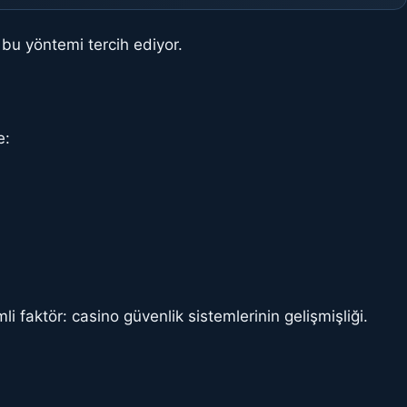
bu yöntemi tercih ediyor.
e:
faktör: casino güvenlik sistemlerinin gelişmişliği.