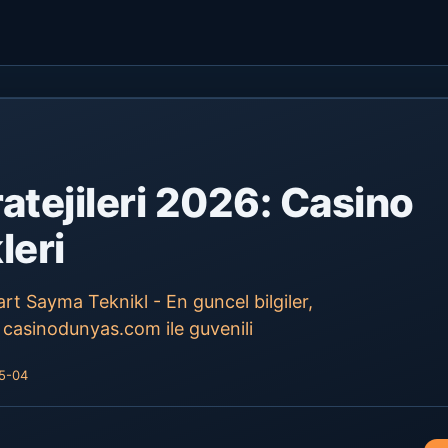
ratejileri 2026: Casino
leri
art Sayma Teknikl - En guncel bilgiler,
 casinodunyas.com ile guvenili
05-04