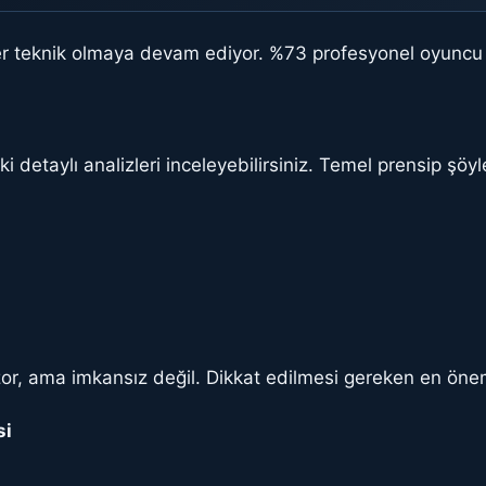
ler teknik olmaya devam ediyor. %73 profesyonel oyuncu 
i detaylı analizleri inceleyebilirsiniz. Temel prensip şöyl
, ama imkansız değil. Dikkat edilmesi gereken en önemli 
si