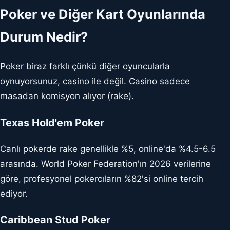
Poker ve Diğer Kart Oyunlarında
Durum Nedir?
Poker biraz farklı çünkü diğer oyuncularla
oynuyorsunuz, casino ile değil. Casino sadece
masadan komisyon alıyor (rake).
Texas Hold'em Poker
Canlı pokerde rake genellikle %5, online'da %4.5-6.5
arasında. World Poker Federation'ın 2026 verilerine
göre, profesyonel pokercıların %82'si online tercih
ediyor.
Caribbean Stud Poker