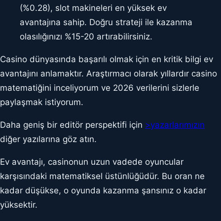
(%0.28), slot makineleri en yüksek ev
avantajına sahip. Doğru strateji ile kazanma
olasılığınızı %15-20 artırabilirsiniz.
Casino dünyasında başarılı olmak için en kritik bilgi ev
avantajını anlamaktır. Araştırmacı olarak yıllardır casino
matematiğini inceliyorum ve 2026 verilerini sizlerle
paylaşmak istiyorum.
Daha geniş bir editör perspektifi için
>yazarlarımızın
diğer yazılarına göz atın.
Ev avantajı, casinonun uzun vadede oyuncular
karşısındaki matematiksel üstünlüğüdür. Bu oran ne
kadar düşükse, o oyunda kazanma şansınız o kadar
yüksektir.