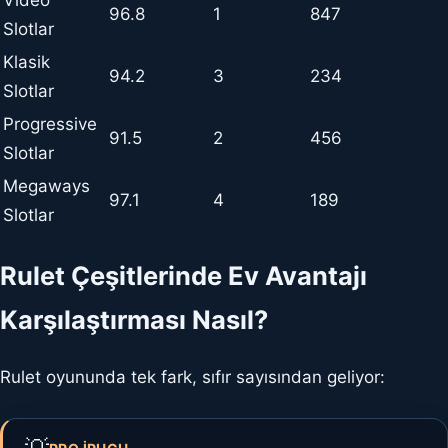
Video
96.8
1
847
Slotlar
Klasik
94.2
3
234
Slotlar
Progressive
91.5
2
456
Slotlar
Megaways
97.1
4
189
Slotlar
Rulet Çeşitlerinde Ev Avantajı
Karşılaştırması Nasıl?
Rulet oyununda tek fark, sıfır sayısından geliyor: