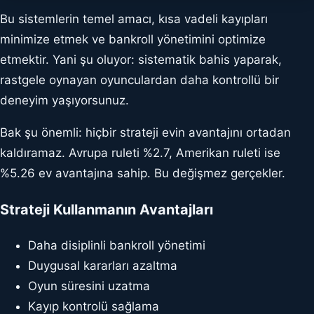
Bu sistemlerin temel amacı, kısa vadeli kayıpları
minimize etmek ve bankroll yönetimini optimize
etmektir. Yani şu oluyor: sistematik bahis yaparak,
rastgele oynayan oyunculardan daha kontrollü bir
deneyim yaşıyorsunuz.
Bak şu önemli: hiçbir strateji evin avantajını ortadan
kaldıramaz. Avrupa ruleti %2.7, Amerikan ruleti ise
%5.26 ev avantajına sahip. Bu değişmez gerçekler.
Strateji Kullanmanın Avantajları
Daha disiplinli bankroll yönetimi
Duygusal kararları azaltma
Oyun süresini uzatma
Kayıp kontrolü sağlama