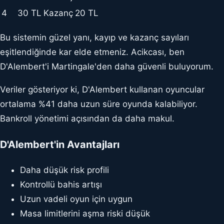
4
30 TL
Kazanç
20 TL
Bu sistemin güzel yanı, kayıp ve kazanç sayıları
eşitlendiğinde kar elde etmeniz. Acikcası, ben
D'Alembert'i Martingale'den daha güvenli buluyorum.
Veriler gösteriyor ki, D'Alembert kullanan oyuncular
ortalama %41 daha uzun süre oyunda kalabiliyor.
Bankroll yönetimi açısından da daha makul.
D'Alembert'in Avantajları
Daha düşük risk profili
Kontrollü bahis artışı
Uzun vadeli oyun için uygun
Masa limitlerini aşma riski düşük