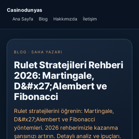
Casinodunyas
Ana Sayfa
Blog
Hakkımızda
İletişim
BLOG · SAHA YAZARI
Rulet Stratejileri Rehberi
2026: Martingale,
D&#x27;Alembert ve
Fibonacci
Rulet stratejilerini öğrenin: Martingale,
D&#x27;Alembert ve Fibonacci
yöntemleri. 2026 rehberimizle kazanma
şansınızı artırın. Detaylı analiz ve ipuçları.