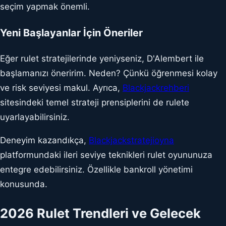
seçim yapmak önemli.
Yeni Başlayanlar İçin Öneriler
Eğer rulet stratejilerinde yeniyseniz, D'Alembert ile
başlamanızı öneririm. Neden? Çünkü öğrenmesi kolay
ve risk seviyesi makul. Ayrıca,
Blackjackrehberi
sitesindeki temel strateji prensiplerini de rulete
uyarlayabilirsiniz.
Deneyim kazandıkça,
Blackjackstratejioyna
platformundaki ileri seviye teknikleri rulet oyununuza
entegre edebilirsiniz. Özellikle bankroll yönetimi
konusunda.
2026 Rulet Trendleri ve Gelecek