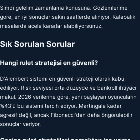
Simdi gelelim zamanlama konusuna. Gözlemlerime
göre, en iyi sonuçlar sakin saatlerde alınıyor. Kalabalık
masalarda acele kararlar alabiliyorsunuz.
Sık Sorulan Sorular
Hangi rulet stratejisi en güvenli?
D'Alembert sistemi en güvenli strateji olarak kabul
ediliyor. Risk seviyesi orta düzeyde ve bankroll ihtiyacı
makul. 2026 verilerine göre, yeni başlayan oyuncuların
%43'ü bu sistemi tercih ediyor. Martingale kadar
agresif değil, ancak Fibonacci'den daha öngörülebilir
sonuçlar veriyor.