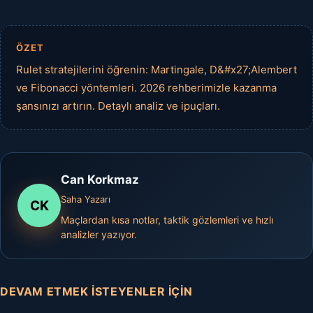
ÖZET
Rulet stratejilerini öğrenin: Martingale, D&#x27;Alembert
ve Fibonacci yöntemleri. 2026 rehberimizle kazanma
şansınızı artırın. Detaylı analiz ve ipuçları.
Can Korkmaz
Saha Yazarı
CK
Maçlardan kısa notlar, taktik gözlemleri ve hızlı
analizler yazıyor.
DEVAM ETMEK ISTEYENLER IÇIN