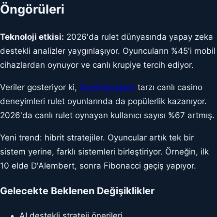
Öngörüleri
Teknoloji etkisi:
2026'da rulet dünyasında yapay zeka
destekli analizler yaygınlaşıyor. Oyuncuların %45'i mobil
cihazlardan oynuyor ve canlı krupiye tercih ediyor.
Veriler gosteriyor ki,
Canliblackjack
tarzı canlı casino
deneyimleri rulet oyunlarında da popülerlik kazanıyor.
2026'da canlı rulet oynayan kullanıcı sayısı %67 artmış.
Yeni trend: hibrit stratejiler. Oyuncular artık tek bir
sistem yerine, farklı sistemleri birleştiriyor. Örneğin, ilk
10 elde D'Alembert, sonra Fibonacci geçiş yapıyor.
Gelecekte Beklenen Değişiklikler
AI destekli strateji önerileri