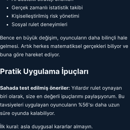
Gerçek zamanlı istatistik takibi
Kişiselleştirilmiş risk yönetimi
Sosyal rulet deneyimleri
Bence en büyük değişim, oyuncuların daha bilinçli hale
gelmesi. Artık herkes matematiksel gerçekleri biliyor ve
buna göre hareket ediyor.
Pratik Uygulama İpuçları
Sahada test edilmiş öneriler:
Yıllardır rulet oynayan
biri olarak, size en değerli ipuçlarımı paylaşıyorum. Bu
tavsiyeleri uygulayan oyuncuların %56'sı daha uzun
süre oyunda kalabiliyor.
İlk kural: asla duygusal kararlar almayın.