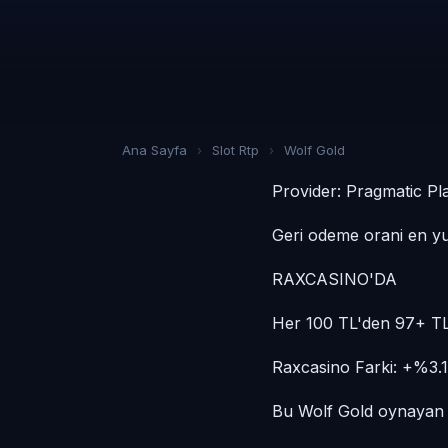
Ana Sayfa
›
Slot Rtp
›
Wolf Gold
Provider: Pragmatic Pla
Geri odeme orani en y
RAXCASINO'DA
Her 100 TL'den 97+ TL 
Raxcasino Farki: +%3
Bu Wolf Gold oynayan bi