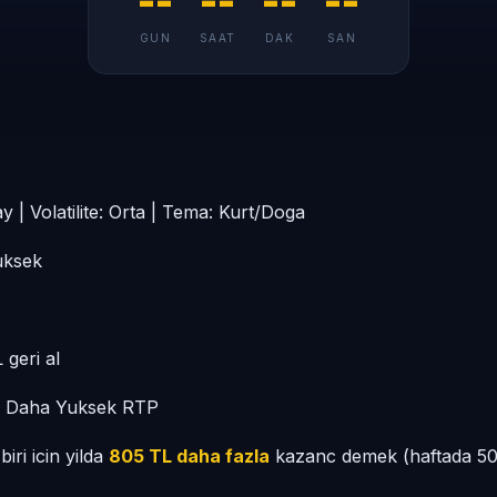
--
--
--
--
GUN
SAAT
DAK
SAN
y | Volatilite: Orta | Tema: Kurt/Doga
uksek
geri al
.1 Daha Yuksek RTP
ri icin yilda
805 TL daha fazla
kazanc demek (haftada 50