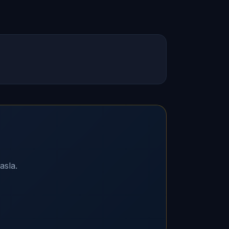
asla.