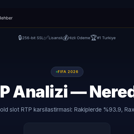
Rehber
🔒
✅
💰
🏆
256-bit SSL
Lisansli
Hizli Odeme
#1 Turkiye
FIFA 2026
TP Analizi — Nere
old slot RTP karsilastirmasi: Rakiplerde %93.9, Ra