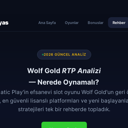
yas
Ana Sayfa
Oyunlar
Bonuslar
Rehber
2026 GÜNCEL ANALIZ
Wolf Gold
RTP Analizi
— Nerede Oynamalı?
tic Play'in efsanevi slot oyunu Wolf Gold'un ger
, en güvenli lisanslı platformları ve yeni başlayanl
stratejileri tek bir rehberde topladık.