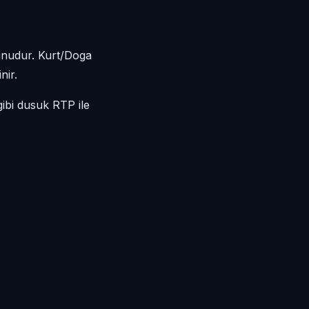
oyunudur. Kurt/Doga
nir.
ibi dusuk RTP ile