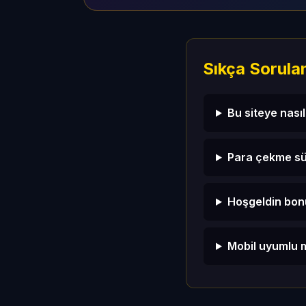
Sıkça Sorula
Bu siteye nasıl
Para çekme sü
Hoşgeldin bon
Mobil uyumlu 