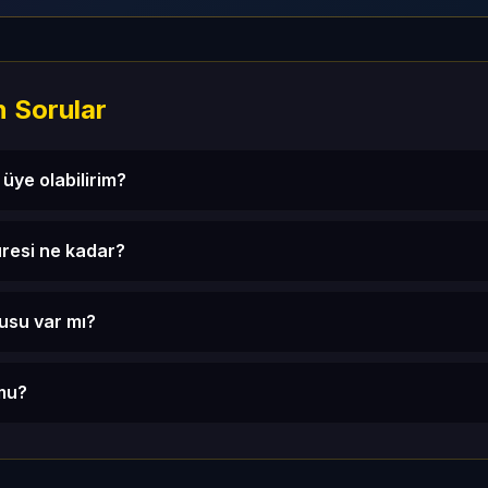
n Sorular
 üye olabilirim?
resi ne kadar?
usu var mı?
mu?