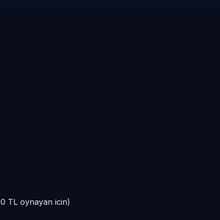
0 TL oynayan icin)