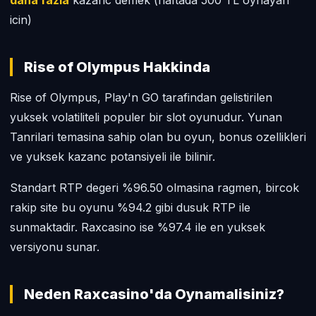
daha fazla
kazanc demek (haftada 500 TL oynayan
icin)
Rise of Olympus Hakkinda
Rise of Olympus, Play'n GO tarafindan gelistirilen
yuksek volatiliteli populer bir slot oyunudur. Yunan
Tanrilari temasina sahip olan bu oyun, bonus ozellikleri
ve yuksek kazanc potansiyeli ile bilinir.
Standart RTP degeri %96.50 olmasina ragmen, bircok
rakip site bu oyunu %94.2 gibi dusuk RTP ile
sunmaktadir. Raxcasino ise %97.4 ile en yuksek
versiyonu sunar.
Neden Raxcasino'da Oynamalisiniz?