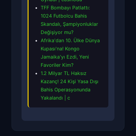
TFF Bombayı Patlattı:
1024 Futbolcu Bahis
Skandalı, Şampiyonluklar
Değişiyor mu?
Afrika'dan 10. Ülke Dünya
Kupası'na! Kongo
Jamaika'yı Ezdi, Yeni
Favoriler Kim?
1.2 Milyar TL Haksız
Kazanç! 24 Kişi Yasa Dışı
Bahis Operasyonunda
Yakalandı | c