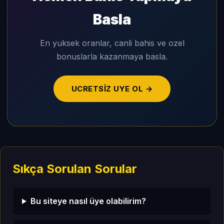
Basla
En yuksek oranlar, canli bahis ve ozel
bonuslarla kazanmaya basla.
UCRETSIZ UYE OL →
Sıkça Sorulan Sorular
Bu siteye nasıl üye olabilirim?