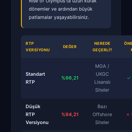
Rise of Olympus'ta uzun kurak
dönemler ve ardından büyük
patlamalar yaşayabilirsiniz.
RTP
NEREDE
ÖNE
DEĞER
VERSIYONU
GEÇERLI?
MGA /
Standart
UKGC
%96,21
✓ 
RTP
Lisanslı
Siteler
Düşük
Bazı
RTP
%94,21
Offshore
✗ 
Versiyonu
Siteler