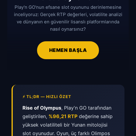
Play'n GO'nun efsane slot oyununu derinlemesine
inceliyoruz: Gerçek RTP değerleri, volatilite analizi
ve dünyanın en güvenilir lisanslı platformlarında
nasıl oynarsınız?
HEMEN BAŞLA
⚡ TL;DR — HIZLI ÖZET
Rise of Olympus
, Play'n GO tarafından
geliştirilen,
%96,21 RTP
değerine sahip
yüksek volatiliteli bir Yunan mitolojisi
slot oyunudur. Oyun, üç farklı Olimpos