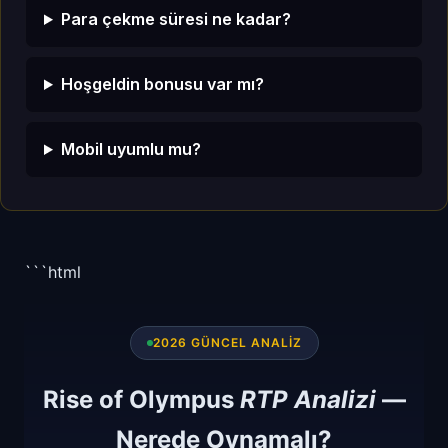
Para çekme süresi ne kadar?
Hoşgeldin bonusu var mı?
Mobil uyumlu mu?
```html
2026 GÜNCEL ANALIZ
Rise of Olympus
RTP Analizi
—
Nerede Oynamalı?