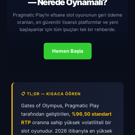
— Nerede Oynamalı?
Pragmatic Play'in efsane slot oyununun geri ödeme
oranları, en güvenilir lisanslı platformlar ve yeni
başlayanlar için tüm ipuçları tek bir rehberde.
Hemen Başla
📋 TL;DR — KISACA ÖĞREN
Gates of Olympus, Pragmatic Play
tarafından geliştirilen,
%96,50 standart
RTP
oranına sahip yüksek volatiliteli bir
slot oyunudur. 2026 itibarıyla en yüksek