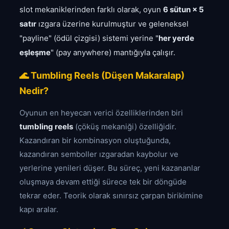
slot mekaniklerinden farklı olarak, oyun
6 sütun × 5
satır
ızgara üzerine kurulmuştur ve geleneksel
"payline" (ödül çizgisi) sistemi yerine "
her yerde
eşleşme
" (pay anywhere) mantığıyla çalışır.
🌊 Tumbling Reels (Düşen Makaralар)
Nedir?
Oyunun en heyecan verici özelliklerinden biri
tumbling reels
(çöküş mekaniği) özelliğidir.
Kazandıran bir kombinasyon oluştuğunda,
kazandıran semboller ızgaradan kaybolur ve
yerlerine yenileri düşer. Bu süreç, yeni kazananlar
oluşmaya devam ettiği sürece tek bir döngüde
tekrar eder. Teorik olarak sınırsız çarpan birikimine
kapı aralar.