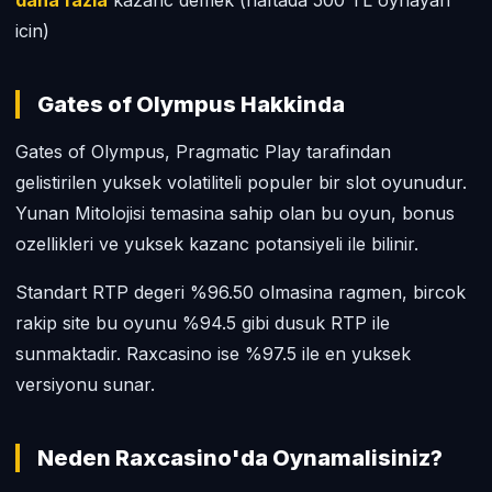
daha fazla
kazanc demek (haftada 500 TL oynayan
icin)
Gates of Olympus Hakkinda
Gates of Olympus, Pragmatic Play tarafindan
gelistirilen yuksek volatiliteli populer bir slot oyunudur.
Yunan Mitolojisi temasina sahip olan bu oyun, bonus
ozellikleri ve yuksek kazanc potansiyeli ile bilinir.
Standart RTP degeri %96.50 olmasina ragmen, bircok
rakip site bu oyunu %94.5 gibi dusuk RTP ile
sunmaktadir. Raxcasino ise %97.5 ile en yuksek
versiyonu sunar.
Neden Raxcasino'da Oynamalisiniz?