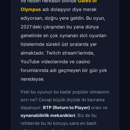
ve neden herkesin dilinde
Gates of
Olympus
adı dolaşıyor diye merak
ediyorsan, doğru yere geldin. Bu oyun,
2021'deki çıkışından bu yana dünya
genelinde en çok oynanan slot oyunları
listelerinde sürekli üst sıralarda yer
almaktadır. Twitch stream'lerinde,
YouTube videolarında ve casino
forumlarında adı geçmeyen bir gün yok
neredeyse.
Peki bu oyunun bu kadar popüler olmasının
sırrı ne? Cevap büyük ölçüde iki kavrama
dayanıyor:
RTP (Return to Player)
oranı ve
oynanabilirlik mekanikleri
. Biz de bu
rehberde bu iki konuyu sana en basit