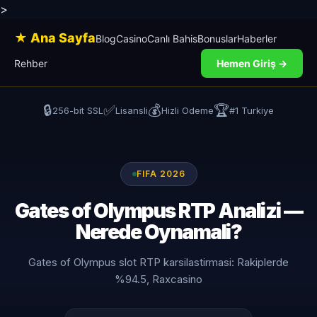
>
★ Ana Sayfa
Blog
Casino
Canlı Bahis
Bonuslar
Haberler
Rehber
Hemen Giriş →
🔒
✅
💰
🏆
256-bit SSL
Lisansli
Hizli Odeme
#1 Turkiye
FIFA 2026
Gates of Olympus RTP Analizi —
Nerede Oynamali?
Gates of Olympus slot RTP karsilastirmasi: Rakiplerde
%94.5, Raxcasino