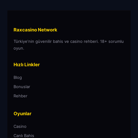
Raxcasino Network
Türkiye'nin güvenilir bahis ve casino rehberi. 18+ sorumlu
oyun.
Hızlı Linkler
Blog
Bonuslar
Rehber
Oyunlar
Casino
Canlı Bahis