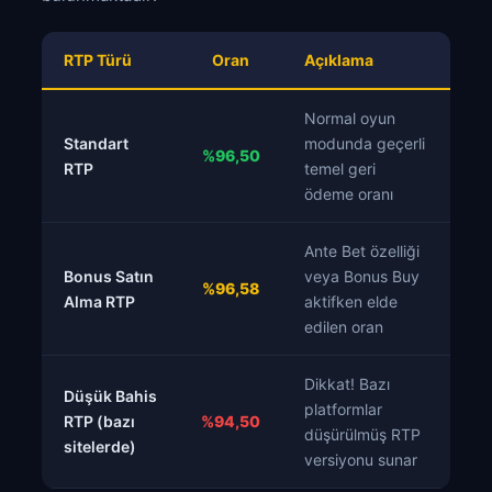
RTP Türü
Oran
Açıklama
Normal oyun
Standart
modunda geçerli
%96,50
RTP
temel geri
ödeme oranı
Ante Bet özelliği
Bonus Satın
veya Bonus Buy
%96,58
Alma RTP
aktifken elde
edilen oran
Dikkat! Bazı
Düşük Bahis
platformlar
RTP (bazı
%94,50
düşürülmüş RTP
sitelerde)
versiyonu sunar