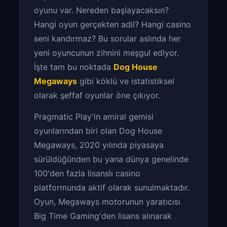
oyunu var. Nereden başlayacaksın?
Hangi oyun gerçekten adil? Hangi casino
seni kandırmaz? Bu sorular aslında her
yeni oyuncunun zihnini meşgul ediyor.
İşte tam bu noktada
Dog House
Megaways
gibi köklü ve istatistiksel
olarak şeffaf oyunlar öne çıkıyor.
Pragmatic Play'in amiral gemisi
oyunlarından biri olan Dog House
Megaways, 2020 yılında piyasaya
sürüldüğünden bu yana dünya genelinde
100'den fazla lisanslı casino
platformunda aktif olarak sunulmaktadır.
Oyun, Megaways motorunun yaratıcısı
Big Time Gaming'den lisans alınarak