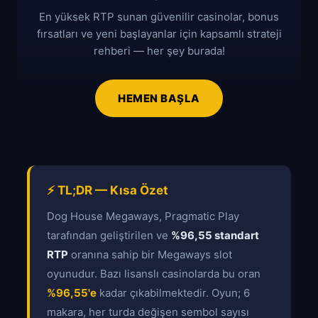
En yüksek RTP sunan güvenilir casinolar, bonus
fırsatları ve yeni başlayanlar için kapsamlı strateji
rehberi — her şey burada!
HEMEN BAŞLA
⚡ TL;DR — Kısa Özet
Dog House Megaways, Pragmatic Play
tarafından geliştirilen ve
%96,55 standart
RTP
oranına sahip bir Megaways slot
oyunudur. Bazı lisanslı casinolarda bu oran
%96,55'e
kadar çıkabilmektedir. Oyun; 6
makara, her turda değişen sembol sayısı