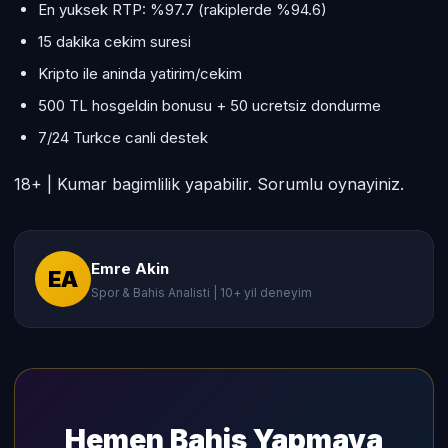
En yuksek RTP: %97.7 (rakiplerde %94.6)
15 dakika cekim suresi
Kripto ile aninda yatirim/cekim
500 TL hosgeldin bonusu + 50 ucretsiz dondurme
7/24 Turkce canli destek
18+ | Kumar bagimlilik yapabilir. Sorumlu oynayiniz.
Emre Akin
EA
Spor & Bahis Analisti | 10+ yil deneyim
Hemen Bahis Yapmaya