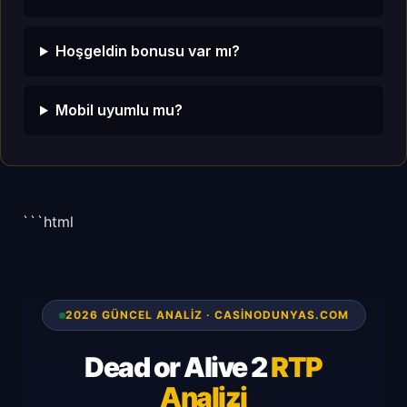
Hoşgeldin bonusu var mı?
Mobil uyumlu mu?
```html
2026 GÜNCEL ANALIZ · CASINODUNYAS.COM
Dead or Alive 2
RTP
Analizi