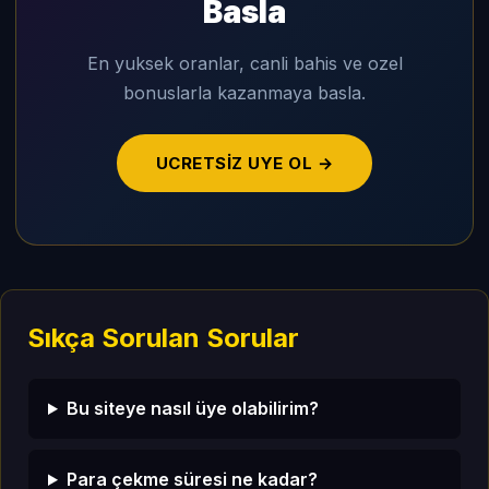
Basla
En yuksek oranlar, canli bahis ve ozel
bonuslarla kazanmaya basla.
UCRETSIZ UYE OL →
Sıkça Sorulan Sorular
Bu siteye nasıl üye olabilirim?
Para çekme süresi ne kadar?