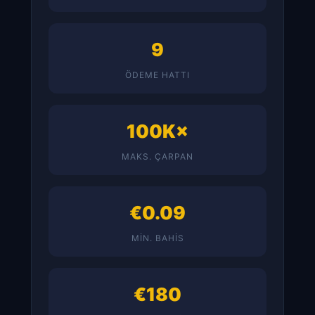
9
ÖDEME HATTI
100K×
MAKS. ÇARPAN
€0.09
MIN. BAHIS
€180