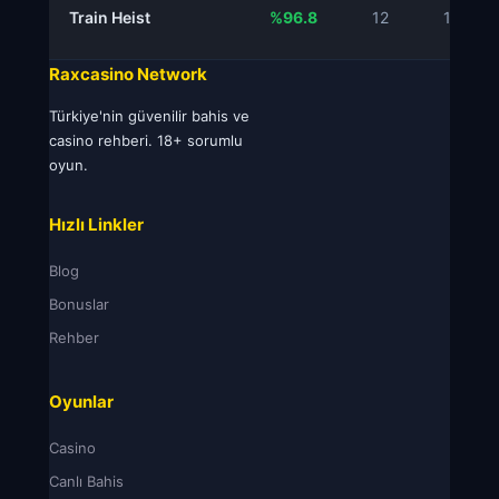
Train Heist
%96.8
12
100,00
Raxcasino Network
Türkiye'nin güvenilir bahis ve
casino rehberi. 18+ sorumlu
oyun.
Hızlı Linkler
Blog
Bonuslar
Rehber
Oyunlar
Casino
Canlı Bahis