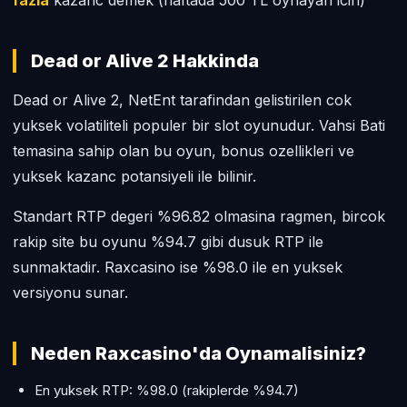
fazla
kazanc demek (haftada 500 TL oynayan icin)
Dead or Alive 2 Hakkinda
Dead or Alive 2, NetEnt tarafindan gelistirilen cok
yuksek volatiliteli populer bir slot oyunudur. Vahsi Bati
temasina sahip olan bu oyun, bonus ozellikleri ve
yuksek kazanc potansiyeli ile bilinir.
Standart RTP degeri %96.82 olmasina ragmen, bircok
rakip site bu oyunu %94.7 gibi dusuk RTP ile
sunmaktadir. Raxcasino ise %98.0 ile en yuksek
versiyonu sunar.
Neden Raxcasino'da Oynamalisiniz?
En yuksek RTP: %98.0 (rakiplerde %94.7)