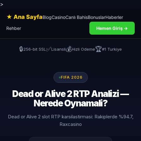
>
★ Ana Sayfa
Blog
Casino
Canlı Bahis
Bonuslar
Haberler
Rehber
Hemen Giriş →
🔒
✅
💰
🏆
256-bit SSL
Lisansli
Hizli Odeme
#1 Turkiye
FIFA 2026
Dead or Alive 2 RTP Analizi —
Nerede Oynamali?
Dead or Alive 2 slot RTP karsilastirmasi: Rakiplerde %94.7,
Raxcasino