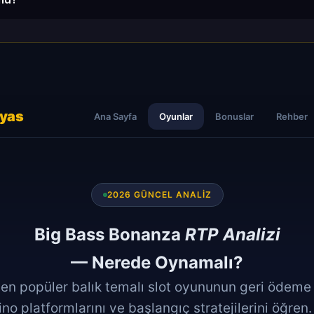
yas
Ana Sayfa
Oyunlar
Bonuslar
Rehber
2026 GÜNCEL ANALIZ
Big Bass Bonanza
RTP Analizi
— Nerede Oynamalı?
en popüler balık temalı slot oyununun geri ödeme o
ino platformlarını ve başlangıç stratejilerini öğre