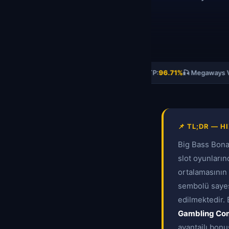
Big Bass Bonanza RTP:
96.71%
🎣 Megaways Ve
📌 TL;DR — H
Big Bass Bona
slot oyunların
ortalamasının 
sembolü sayes
edilmektedir. 
Gambling Co
avantajlı bon