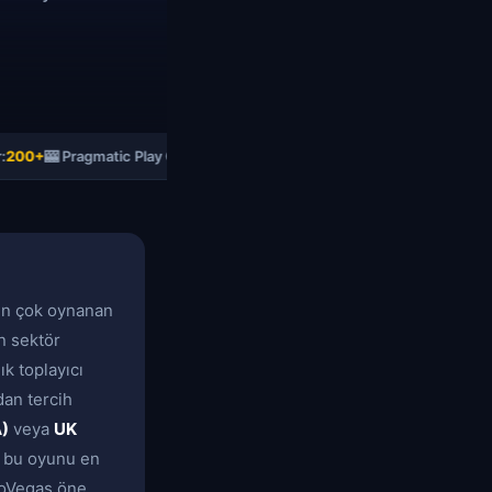
200+
🎰 Pragmatic Play Oyunu
Big Bass Bonanza RTP:
96.71%
🎣 Megawa
 en çok oynanan
n sektör
ık toplayıcı
an tercih
)
veya
UK
la bu oyunu en
eoVegas öne