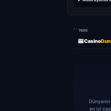
```html
🎰 Casino
Dun
Dünyanın 
en iyi cas