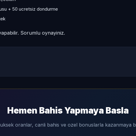
usu + 50 ucretsiz dondurme
tek
yapabilir. Sorumlu oynayiniz.
Hemen Bahis Yapmaya Basla
uksek oranlar, canli bahis ve ozel bonuslarla kazanmaya b