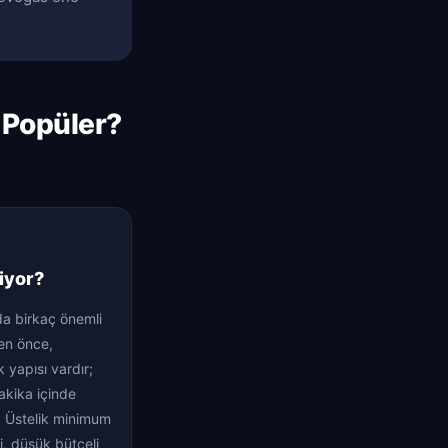
 Popüler?
iyor?
da birkaç önemli
en önce,
 yapısı vardır;
akika içinde
. Üstelik minimum
, düşük bütçeli