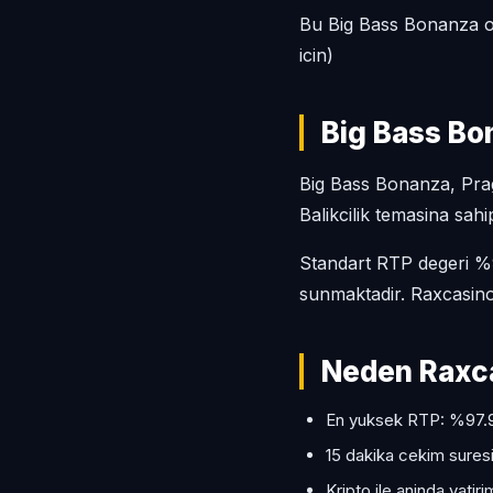
Bu Big Bass Bonanza oy
icin)
Big Bass Bo
Big Bass Bonanza, Pragm
Balikcilik temasina sahi
Standart RTP degeri %9
sunmaktadir. Raxcasino
Neden Raxca
En yuksek RTP: %97.9
15 dakika cekim sures
Kripto ile aninda yatir