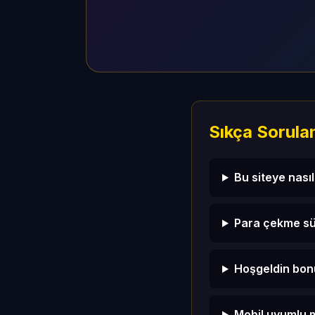
Sıkça Sorula
Bu siteye nasıl
Para çekme sü
Hoşgeldin bon
Mobil uyumlu 