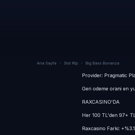
Ana Sayfa
›
Slot Rtp
›
Big Bass Bonanza
Provider: Pragmatic Play
Geri odeme orani en y
RAXCASINO'DA
Her 100 TL'den 97+ TL 
Raxcasino Farki: +%3