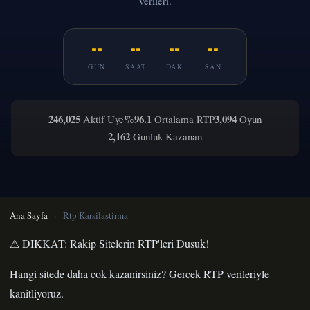
verileri.
--
--
--
--
GUN
SAAT
DAK
SAN
246,025
%96.1
3,094
Aktif Uye
Ortalama RTP
Oyun
2,162
Gunluk Kazanan
Ana Sayfa
›
Rtp Karsilastirma
⚠ DIKKAT: Rakip Sitelerin RTP'leri Dusuk!
Hangi sitede daha cok kazanirsiniz? Gercek RTP verileriyle
kanitliyoruz.