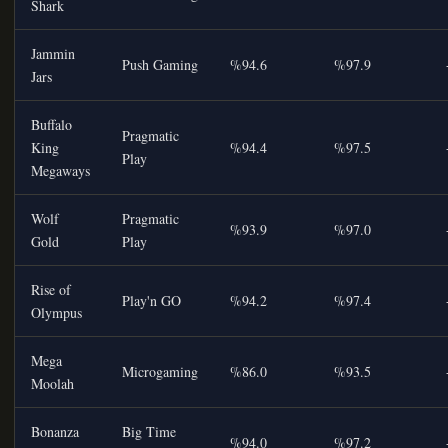
Shark
Jammin
Push Gaming
%94.6
%97.9
Jars
Buffalo
Pragmatic
King
%94.4
%97.5
Play
Megaways
Wolf
Pragmatic
%93.9
%97.0
Gold
Play
Rise of
Play'n GO
%94.2
%97.4
Olympus
Mega
Microgaming
%86.0
%93.5
Moolah
Bonanza
Big Time
%94.0
%97.2