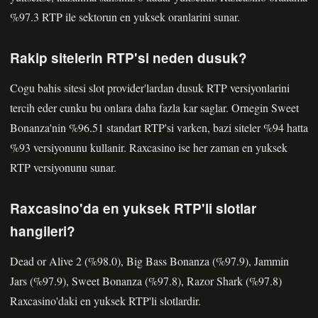
%97.3 RTP ile sektorun en yuksek oranlarini sunar.
Rakip sitelerin RTP'si neden dusuk?
Cogu bahis sitesi slot provider'lardan dusuk RTP versiyonlarini
tercih eder cunku bu onlara daha fazla kar saglar. Ornegin Sweet
Bonanza'nin %96.51 standart RTP'si varken, bazi siteler %94 hatta
%93 versiyonunu kullanir. Raxcasino ise her zaman en yuksek
RTP versiyonunu sunar.
Raxcasino'da en yuksek RTP'li slotlar
hangileri?
Dead or Alive 2 (%98.0), Big Bass Bonanza (%97.9), Jammin
Jars (%97.9), Sweet Bonanza (%97.8), Razor Shark (%97.8)
Raxcasino'daki en yuksek RTP'li slotlardir.