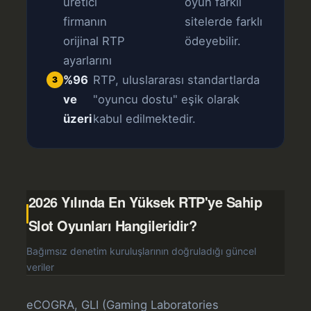
üretici
oyun farklı
firmanın
sitelerde farklı
orijinal RTP
ödeyebilir.
ayarlarını
%96
RTP, uluslararası standartlarda
3
ve
"oyuncu dostu" eşik olarak
üzeri
kabul edilmektedir.
2026 Yılında En Yüksek RTP'ye Sahip
Slot Oyunları Hangileridir?
Bağımsız denetim kuruluşlarının doğruladığı güncel
veriler
eCOGRA, GLI (Gaming Laboratories