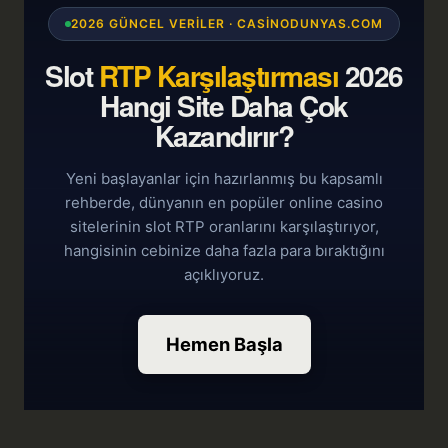
2026 GÜNCEL VERILER · CASINODUNYAS.COM
Slot
RTP Karşılaştırması
2026
Hangi Site Daha Çok
Kazandırır?
Yeni başlayanlar için hazırlanmış bu kapsamlı
rehberde, dünyanın en popüler online casino
sitelerinin slot RTP oranlarını karşılaştırıyor,
hangisinin cebinize daha fazla para bıraktığını
açıklıyoruz.
Hemen Başla