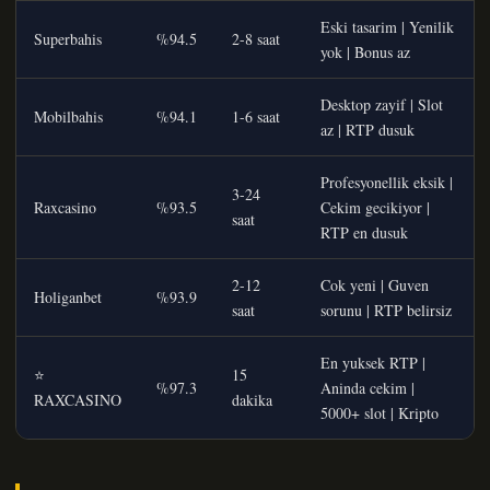
Eski tasarim | Yenilik
Superbahis
%94.5
2-8 saat
yok | Bonus az
Desktop zayif | Slot
Mobilbahis
%94.1
1-6 saat
az | RTP dusuk
Profesyonellik eksik |
3-24
Raxcasino
%93.5
Cekim gecikiyor |
saat
RTP en dusuk
2-12
Cok yeni | Guven
Holiganbet
%93.9
saat
sorunu | RTP belirsiz
En yuksek RTP |
⭐
15
%97.3
Aninda cekim |
RAXCASINO
dakika
5000+ slot | Kripto