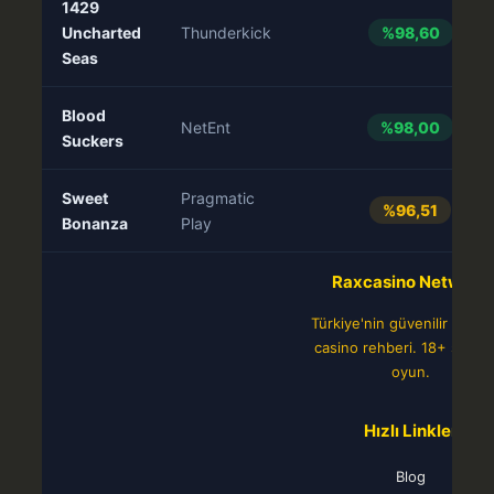
1429
Uncharted
Thunderkick
%98,60
Seas
Blood
NetEnt
%98,00
Suckers
Sweet
Pragmatic
%96,51
Bonanza
Play
Raxcasino Network
Türkiye'nin güvenilir bahis
casino rehberi. 18+ sorum
oyun.
Hızlı Linkler
Blog