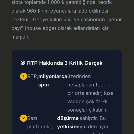
slota toplamda 1.000 ₺ yatırıldığında, teorik
olarak 960 ₺'nin oyunculara iade edilmesi
beklenir. Geriye kalan %4 ise casinonun "kenar
payı" (house edge) olarak adlandırılan kâr
marjıdır.
🎯 RTP Hakkında 3 Kritik Gerçek
RTP,
milyonlarca
üzerinden
1
spin
hesaplanan teorik
bir ortalamadır; kısa
vadede çok farklı
sonuçlar çıkabilir.
Bazı
düşürme
sahiptir. Bu
2
platformlar,
yetkisine
yüzden aynı