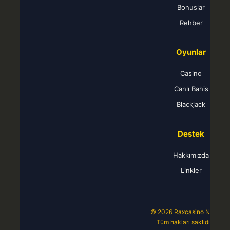
Bonuslar
Rehber
Oyunlar
Casino
Canlı Bahis
Blackjack
Destek
Hakkımızda
Linkler
© 2026 Raxcasino Network
Tüm hakları saklıdır. 18+