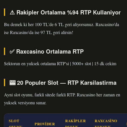
⚠ Rakipler Ortalama %94 RTP Kullaniyor
Bu demek ki her 100 TL'de 6 TL geri aliyorsunuz. Raxcasino'da
ise Raxcasino'da ise 97 TL geri alirsin!
✅ Raxcasino Ortalama RTP
Sektorun en yuksek ortalama RTP'si | 5000+ slot | 15 dk cekim
🎰 20 Populer Slot — RTP Karsilastirma
Ayni slot oyunu, farkli sitede farkli RTP. Raxcasino her zaman en
yuksek versiyonu sunar.
SLOT
RAKIPLER
RAXCASINO
PROVIDER
OYUNU
DUSUK
YUKSEK