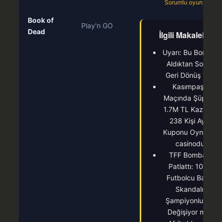
Sorumlu oyun.
Book of
Play'n GO
Dead
İlgili Makaleler
Uyarı: Bu Bonusu
Aldıktan Sonra
Geri Dönüş Yok
Kasımpaşa
Maçında Şüpheli
1.7M TL Kazanç!
238 Kişi Aynı
Kuponu Oynadı |
casinodu
TFF Bombayı
Patlattı: 1024
Futbolcu Bahis
Skandalı,
Şampiyonluklar
Değişiyor mu?