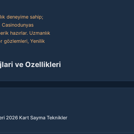
llık deneyime sahip;
k Casinodunyas
çerik hazırlar. Uzmanlık
ör gözlemleri, Yenilik
ari ve Ozellikleri
beri 2026 Kart Sayma Teknikler