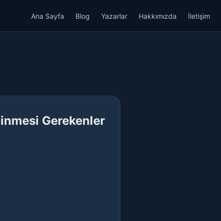
Ana Sayfa
Blog
Yazarlar
Hakkımızda
İletişim
inmesi Gerekenler