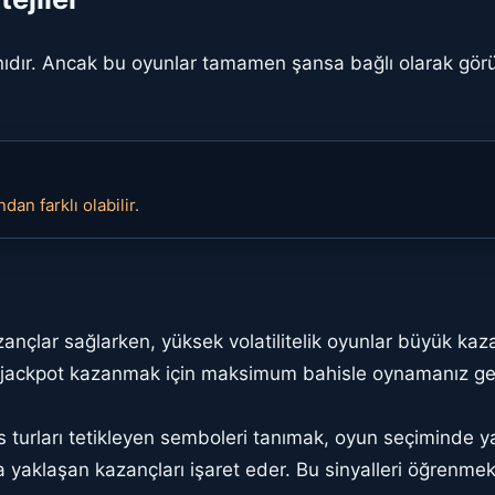
nıdır. Ancak bu oyunlar tamamen şansa bağlı olarak görül
dan farklı olabilir.
azançlar sağlarken, yüksek volatilitelik oyunlar büyük kaz
 jackpot kazanmak için maksimum bahisle oynamanız ger
 turları tetikleyen semboleri tanımak, oyun seçiminde ya
a yaklaşan kazançları işaret eder. Bu sinyalleri öğrenmek st