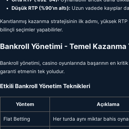
Düşük RTP (%90'ın altı):
Uzun vadede kayıplar dah
Kanıtlanmış kazanma stratejisinin ilk adımı, yüksek RTP 
bilinçli seçimler yapabilirler.
Bankroll Yönetimi - Temel Kazanma T
Bankroll yönetimi, casino oyunlarında başarının en krit
garanti etmenin tek yoludur.
Etkili Bankroll Yönetim Teknikleri
Yöntem
Açıklama
Flat Betting
Her turda aynı miktar bahis oyn