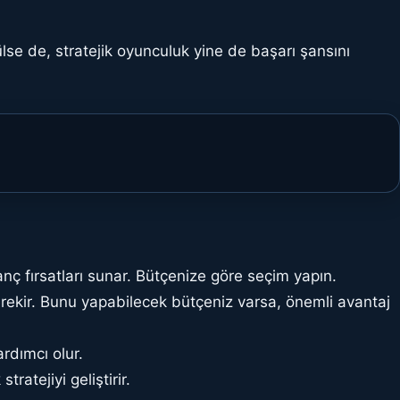
se de, stratejik oyunculuk yine de başarı şansını
anç fırsatları sunar. Bütçenize göre seçim yapın.
ekir. Bunu yapabilecek bütçeniz varsa, önemli avantaj
rdımcı olur.
ratejiyi geliştirir.