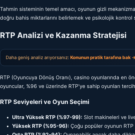
Tahmin sisteminin temel amacı, oyunun gizli mekanizmal
doğru bahis miktarlarını belirlemek ve psikolojik kontrol
RTP Analizi ve Kazanma Stratejisi
Daha geniş analiz arıyorsanız:
Konunun pratik tarafına bak 
RTP (Oyuncuya Dönüş Oranı), casino oyunlarında en önem
oyuncular, %96 ve üzerinde RTP'ye sahip oyunları tercih
RTP Seviyeleri ve Oyun Seçimi
Ultra Yüksek RTP (%97-99):
Slot makineleri ve live
Yüksek RTP (%95-96):
Çoğu popüler oyunun RTP ar
Orta RTP (%92-94):
Oynanabilir ancak daha dikkatl