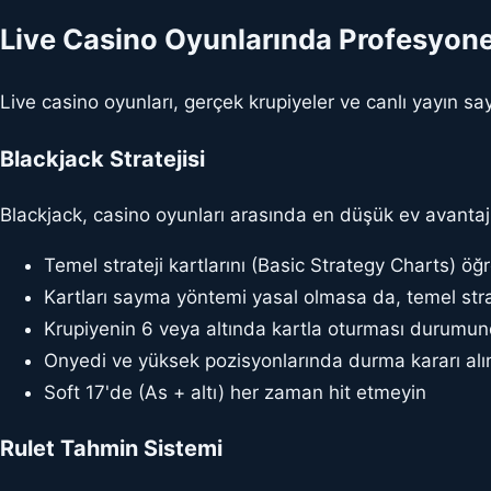
Live Casino Oyunlarında Profesyone
Live casino oyunları, gerçek krupiyeler ve canlı yayın s
Blackjack Stratejisi
Blackjack, casino oyunları arasında en düşük ev avantajı
Temel strateji kartlarını (Basic Strategy Charts) ö
Kartları sayma yöntemi yasal olmasa da, temel str
Krupiyenin 6 veya altında kartla oturması durumun
Onyedi ve yüksek pozisyonlarında durma kararı alı
Soft 17'de (As + altı) her zaman hit etmeyin
Rulet Tahmin Sistemi