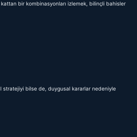
 kattan bir kombinasyonları izlemek, bilinçli bahisler
stratejiyi bilse de, duygusal kararlar nedeniyle