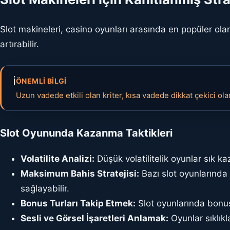
Slot makineleri, casino oyunları arasında en popüler ola
artırabilir.
ℹ️
ÖNEMLI BILGI
Uzun vadede etkili olan kriter, kısa vadede dikkat çekici olan
Slot Oyununda Kazanma Taktikleri
Volatilite Analizi:
Düşük volatilitelik oyunlar sık k
Maksimum Bahis Stratejisi:
Bazı slot oyunlarında
sağlayabilir.
Bonus Turları Takip Etmek:
Slot oyunlarında bonus
Sesli ve Görsel İşaretleri Anlamak:
Oyunlar sıklıkl