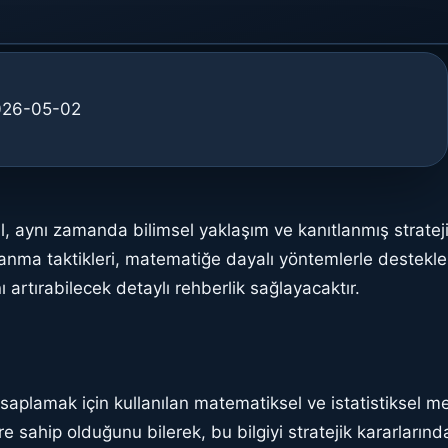
2026-05-02
, aynı zamanda bilimsel yaklaşım ve kanıtlanmış stratejil
azanma taktikleri, matematiğe dayalı yöntemlerle destek
 artırabilecek detaylı rehberlik sağlayacaktır.
saplamak için kullanılan matematiksel ve istatistiksel m
 sahip olduğunu bilerek, bu bilgiyi stratejik kararlarında 